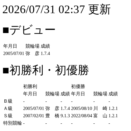
2026/07/31 02:37 更新
■デビュー
年月日
競輪場
成績
2005/07/01
弥 彦
1.7.4
■初勝利・初優勝
初勝利
初優勝
年月日
競輪場
成績
年月日
競輪場
成績
Ｂ級
-
-
-
-
-
-
Ａ級
2005/07/01
弥 彦
1.7.4
2005/08/10
川 崎
1.2.1
Ｓ級
2007/02/01
豊 橋
9.1.3
2022/08/04
富 山
1.2.1
特別競輪
-
-
-
-
-
-