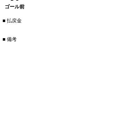
ゴール前
■ 払戻金
■ 備考