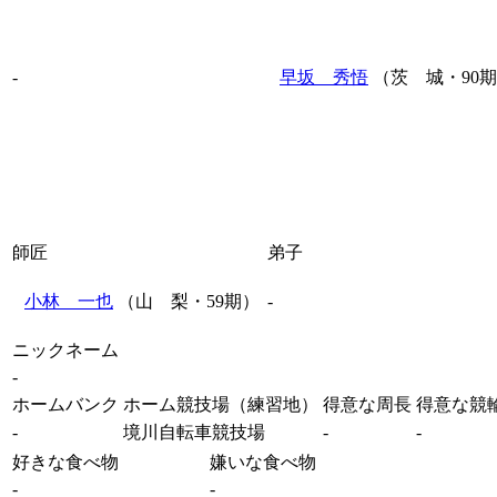
-
早坂 秀悟
（茨 城・90
師匠
弟子
小林 一也
（山 梨・59期）
-
ニックネーム
-
ホームバンク
ホーム競技場（練習地）
得意な周長
得意な競
-
境川自転車競技場
-
-
好きな食べ物
嫌いな食べ物
-
-