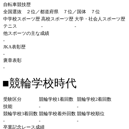
自転車競技歴
全国選抜 ２位／都道府県 ７位／国体 ７位
中学校スポーツ歴
高校スポーツ歴
大学・社会人スポーツ歴
テニス
-
-
他スポーツの主な成績
-
JKA表彰歴
-
褒章表彰
-
■競輪学校時代
受験区分
競輪学校1着回数
競輪学校2着回数
技能
-
-
競輪学校3着回数
競輪学校着外回数
競輪学校順位
-
-
-
卒業記念レース成績