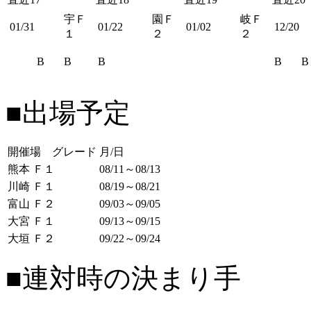
宇Ｆ
園Ｆ
岐Ｆ
01/31
01/22
01/02
12/20
１
２
２
B
B
B
B
B
■出場予定
開催場 グレード
月/日
熊本 Ｆ１
08/11～08/13
川崎 Ｆ１
08/19～08/21
富山 Ｆ２
09/03～09/05
大宮 Ｆ１
09/13～09/15
大垣 Ｆ２
09/22～09/24
■連対時の決まり手