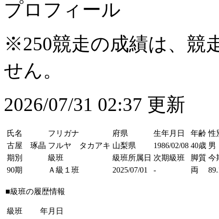
プロフィール
※250競走の成績は、
せん。
2026/07/31 02:37 更新
氏名
フリガナ
府県
生年月日
年齢
性
古屋 琢晶
フルヤ タカアキ
山梨県
1986/02/08
40歳
男
期別
級班
級班所属日
次期級班
脚質
今
90期
Ａ級１班
2025/07/01
-
両
89.
■級班の履歴情報
級班
年月日