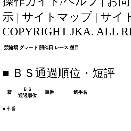
操作ガイド/ヘルプ
|
お問
示
|
サイトマップ
|
サイ
COPYRIGHT JKA. ALL R
競輪場
グレード
開催日
レース
種目
■ ＢＳ通過順位・短評
ＢＳ
着
車番
選手名
通過順位
■ 車番