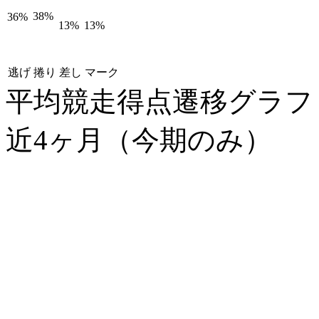
38%
36%
13%
13%
逃げ
捲り
差し
マーク
平均競走得点遷移グラ
近4ヶ月（今期のみ）