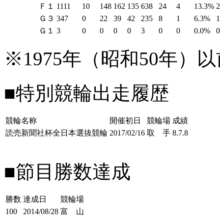
Ｆ１
1111
10
148
162
135
638
24
4
13.3%
Ｇ３
347
0
22
39
42
235
8
1
6.3%
Ｇ１
3
0
0
0
0
3
0
0
0.0%
※1975年（昭和50年
■特別競輪出走履歴
競輪名称
開催初日
競輪場
成績
読売新聞社杯全日本選抜競輪
2017/02/16
取 手
8.7.8
■節目勝数達成
勝数
達成日
競輪場
100
2014/08/28
富 山