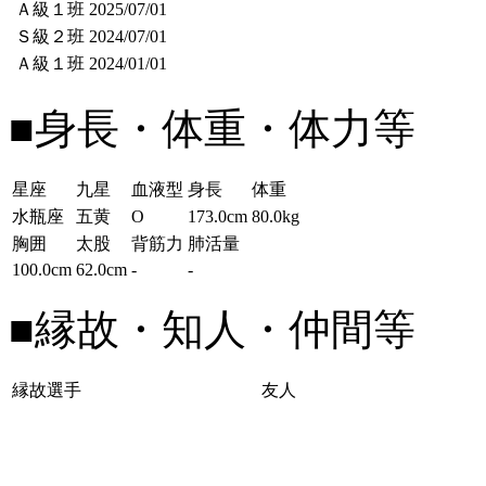
Ａ級１班
2025/07/01
Ｓ級２班
2024/07/01
Ａ級１班
2024/01/01
■身長・体重・体力等
星座
九星
血液型
身長
体重
水瓶座
五黄
O
173.0cm
80.0kg
胸囲
太股
背筋力
肺活量
100.0cm
62.0cm
-
-
■縁故・知人・仲間等
縁故選手
友人