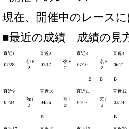
現在、開催中のレースに
■最近の成績 成績の見
直近1
直近2
直近3
直近4
伊Ｆ
弥Ｆ
名Ｆ
07/28
07/17
07/10
06/21
２
２
２
B
B
B
直近9
直近10
直近11
直近12
弥Ｆ
別Ｆ
宮Ｆ
05/04
04/26
04/17
03/24
２
２
２
B
B
直近17
直近18
直近19
直近20