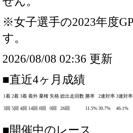
せん。
※女子選手の2023年度G
す。
2026/08/08 02:36 更新
■直近4ヶ月成績
1着
2着
3着
着外
棄権
失格
総出走回数
勝率
2連対率
3連対率
3回
5回
4回
14回
0回
0回
26回
11.5%
30.7%
46.1%
■開催中のレース