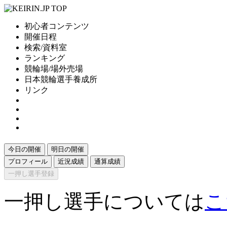
初心者コンテンツ
開催日程
検索/資料室
ランキング
競輪場/場外売場
日本競輪選手養成所
リンク
今日の開催
明日の開催
プロフィール
近況成績
通算成績
一押し選手登録
一押し選手については
こ