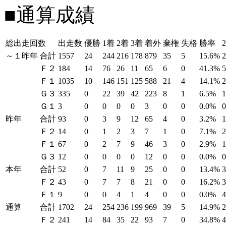
■通算成績
総出走回数
出走数
優勝
1着
2着
3着
着外
棄権
失格
勝率
～１昨年
合計
1557
24
244
216
178
879
35
5
15.6%
Ｆ２
184
14
76
26
11
65
6
0
41.3%
Ｆ１
1035
10
146
151
125
588
21
4
14.1%
Ｇ３
335
0
22
39
42
223
8
1
6.5%
Ｇ１
3
0
0
0
0
3
0
0
0.0%
昨年
合計
93
0
3
9
12
65
4
0
3.2%
Ｆ２
14
0
1
2
3
7
1
0
7.1%
Ｆ１
67
0
2
7
9
46
3
0
2.9%
Ｇ３
12
0
0
0
0
12
0
0
0.0%
本年
合計
52
0
7
11
9
25
0
0
13.4%
Ｆ２
43
0
7
7
8
21
0
0
16.2%
Ｆ１
9
0
0
4
1
4
0
0
0.0%
通算
合計
1702
24
254
236
199
969
39
5
14.9%
Ｆ２
241
14
84
35
22
93
7
0
34.8%