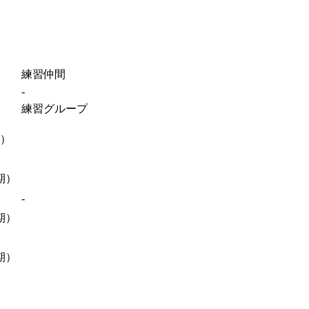
練習仲間
-
練習グループ
期）
期）
-
期）
期）