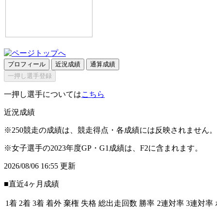
プロフィール
近況成績
通算成績
一押し選手登録
一押し選手については
こちら
近況成績
※250競走の成績は、競走得点・各成績には反映されません。
※女子選手の2023年度GP・G1成績は、F2に含まれます。
2026/08/06 16:55 更新
■直近4ヶ月成績
1着
2着
3着
着外
棄権
失格
総出走回数
勝率
2連対率
3連対率