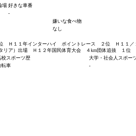
輪場
好きな車番
-
嫌いな食べ物
なし
位 Ｈ１１年インターハイ ポイントレース ２位 Ｈ１１／
タリア）出場 Ｈ１２年国民体育大会 ４km団体追抜 １位
高校スポーツ歴
大学・社会人スポー
自転車
-