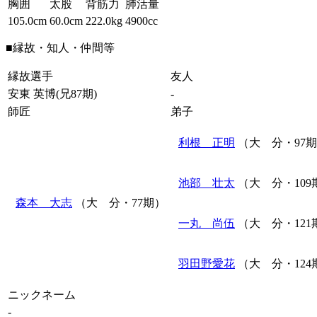
胸囲
太股
背筋力
肺活量
105.0cm
60.0cm
222.0kg
4900cc
■縁故・知人・仲間等
縁故選手
友人
安東 英博(兄87期)
-
師匠
弟子
利根 正明
（大 分・97
池部 壮太
（大 分・109
森本 大志
（大 分・77期）
一丸 尚伍
（大 分・121
羽田野愛花
（大 分・124
ニックネーム
-