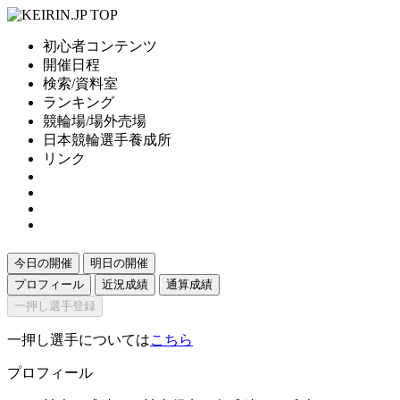
初心者コンテンツ
開催日程
検索/資料室
ランキング
競輪場/場外売場
日本競輪選手養成所
リンク
今日の開催
明日の開催
プロフィール
近況成績
通算成績
一押し選手登録
一押し選手については
こちら
プロフィール