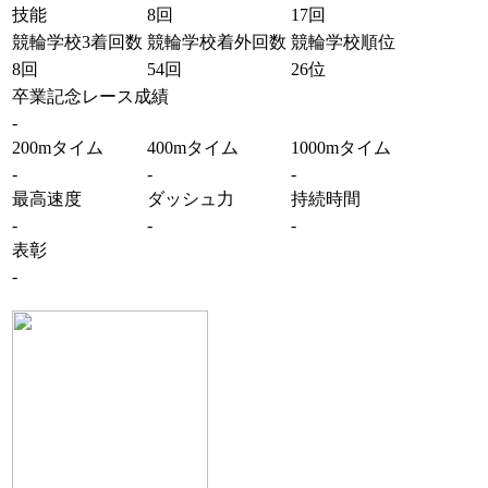
技能
8回
17回
競輪学校3着回数
競輪学校着外回数
競輪学校順位
8回
54回
26位
卒業記念レース成績
-
200mタイム
400mタイム
1000mタイム
-
-
-
最高速度
ダッシュ力
持続時間
-
-
-
表彰
-