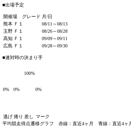
■出場予定
開催場 グレード
月/日
熊本 Ｆ１
08/11～08/13
玉野 Ｆ１
08/26～08/28
高知 Ｆ１
09/09～09/11
広島 Ｆ１
09/28～09/30
■連対時の決まり手
100%
0%
0%
0%
逃げ
捲り
差し
マーク
平均競走得点遷移グラフ
赤線：直近4ヶ月
青線：直近4ヶ