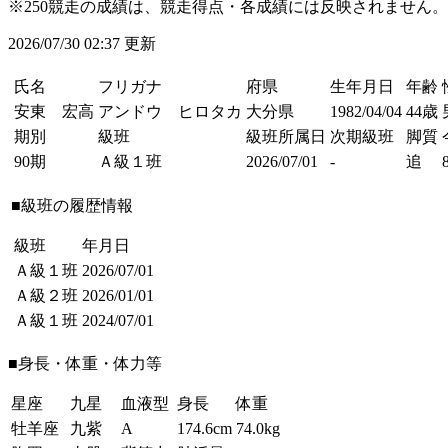
※250競走の成績は、競走得点・各成績には反映されません。
2026/07/30 02:37 更新
氏名
フリガナ
府県
生年月日
年齢
安東 宏高
アンドウ ヒロタカ
大分県
1982/04/04
44歳
期別
級班
級班所属日
次期級班
脚質
90期
Ａ級１班
2026/07/01
-
追
■級班の履歴情報
級班
年月日
Ａ級１班
2026/07/01
Ａ級２班
2026/01/01
Ａ級１班
2024/07/01
■身長・体重・体力等
星座
九星
血液型
身長
体重
牡羊座
九紫
A
174.6cm
74.0kg