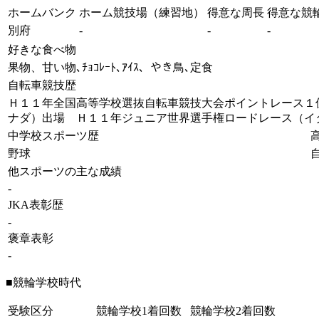
ホームバンク
ホーム競技場（練習地）
得意な周長
得意な競
別府
-
-
-
好きな食べ物
果物、甘い物､ﾁｮｺﾚｰﾄ､ｱｲｽ、やき鳥､定食
自転車競技歴
Ｈ１１年全国高等学校選抜自転車競技大会ポイントレース１
ナダ）出場 Ｈ１１年ジュニア世界選手権ロードレース（イ
中学校スポーツ歴
野球
他スポーツの主な成績
-
JKA表彰歴
-
褒章表彰
-
■競輪学校時代
受験区分
競輪学校1着回数
競輪学校2着回数