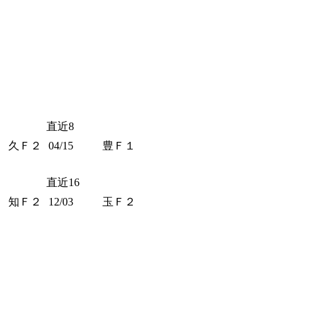
直近8
久Ｆ２
04/15
豊Ｆ１
直近16
知Ｆ２
12/03
玉Ｆ２