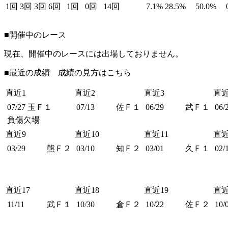
1回
3回
3回
6回
1回
0回
14回
7.1%
28.5%
50.0%
■開催中のレース
現在、開催中のレースには出場しておりません。
■最近の成績 成績の見方は
こちら
直近1
直近2
直近3
直近
07/27
玉Ｆ１
07/13
佐Ｆ１
06/29
武Ｆ１
06/
負傷欠場
直近9
直近10
直近11
直近
03/29
熊Ｆ２
03/10
知Ｆ２
03/01
久Ｆ１
02/
直近17
直近18
直近19
直近
11/11
武Ｆ１
10/30
倉Ｆ２
10/22
佐Ｆ２
10/