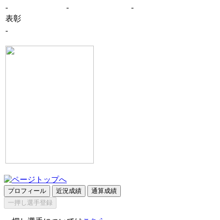
-
-
-
表彰
-
プロフィール
近況成績
通算成績
一押し選手登録