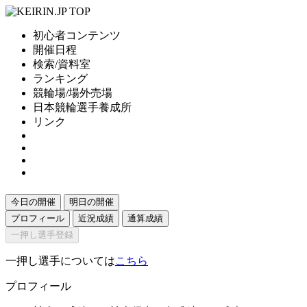
初心者コンテンツ
開催日程
検索/資料室
ランキング
競輪場/場外売場
日本競輪選手養成所
リンク
今日の開催
明日の開催
プロフィール
近況成績
通算成績
一押し選手登録
一押し選手については
こちら
プロフィール