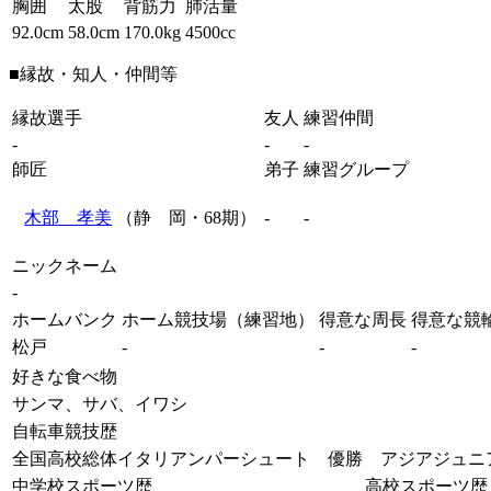
胸囲
太股
背筋力
肺活量
92.0cm
58.0cm
170.0kg
4500cc
■縁故・知人・仲間等
縁故選手
友人
練習仲間
-
-
-
師匠
弟子
練習グループ
木部 孝美
（静 岡・68期）
-
-
ニックネーム
-
ホームバンク
ホーム競技場（練習地）
得意な周長
得意な競
松戸
-
-
-
好きな食べ物
サンマ、サバ、イワシ
自転車競技歴
全国高校総体イタリアンパーシュート 優勝 アジアジュニ
中学校スポーツ歴
高校スポーツ歴