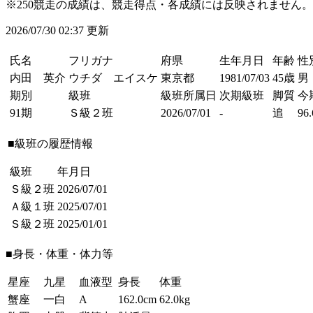
※250競走の成績は、競走得点・各成績には反映されません。
2026/07/30 02:37 更新
氏名
フリガナ
府県
生年月日
年齢
性
内田 英介
ウチダ エイスケ
東京都
1981/07/03
45歳
男
期別
級班
級班所属日
次期級班
脚質
今
91期
Ｓ級２班
2026/07/01
-
追
96.
■級班の履歴情報
級班
年月日
Ｓ級２班
2026/07/01
Ａ級１班
2025/07/01
Ｓ級２班
2025/01/01
■身長・体重・体力等
星座
九星
血液型
身長
体重
蟹座
一白
A
162.0cm
62.0kg