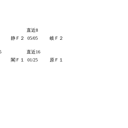
直近8
静Ｆ２
05/05
岐Ｆ２
5
直近16
閣Ｆ１
01/25
原Ｆ１