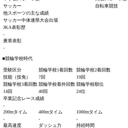
サッカー
自転車競技
他スポーツの主な成績
サッカー中体連県大会出場
JKA表彰歴
-
褒章表彰
-
■競輪学校時代
受験区分
競輪学校1着回数
競輪学校2着回数
技能（技免）
7回
19回
競輪学校3着回数
競輪学校着外回数
競輪学校順位
14回
40回
24位
卒業記念レース成績
-
200mタイム
400mタイム
1000mタイム
-
-
-
最高速度
ダッシュ力
持続時間