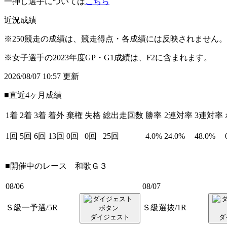
一押し選手については
こちら
近況成績
※250競走の成績は、競走得点・各成績には反映されません。
※女子選手の2023年度GP・G1成績は、F2に含まれます。
2026/08/07 10:57 更新
■直近4ヶ月成績
1着
2着
3着
着外
棄権
失格
総出走回数
勝率
2連対率
3連対率
1回
5回
6回
13回
0回
0回
25回
4.0%
24.0%
48.0%
■開催中のレース
和歌Ｇ３
08/06
08/07
Ｓ級一予選/5R
Ｓ級選抜/1R
ダイジェスト
ダ