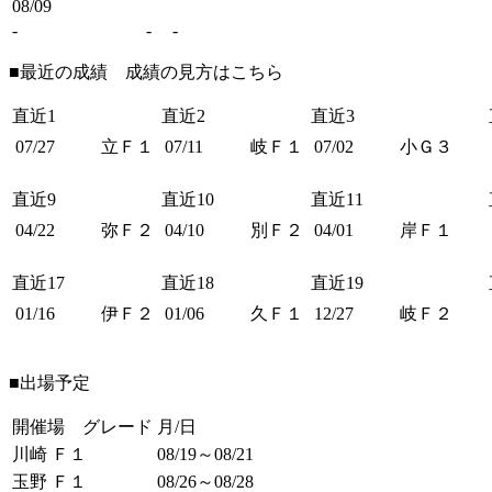
08/09
-
-
-
■最近の成績 成績の見方は
こちら
直近1
直近2
直近3
07/27
立Ｆ１
07/11
岐Ｆ１
07/02
小Ｇ３
直近9
直近10
直近11
04/22
弥Ｆ２
04/10
別Ｆ２
04/01
岸Ｆ１
直近17
直近18
直近19
01/16
伊Ｆ２
01/06
久Ｆ１
12/27
岐Ｆ２
■出場予定
開催場 グレード
月/日
川崎 Ｆ１
08/19～08/21
玉野 Ｆ１
08/26～08/28