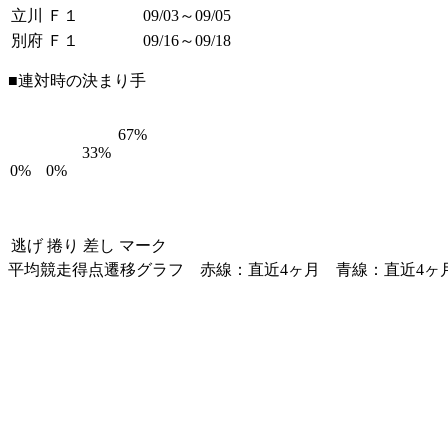
立川 Ｆ１
09/03～09/05
別府 Ｆ１
09/16～09/18
■連対時の決まり手
67%
33%
0%
0%
逃げ
捲り
差し
マーク
平均競走得点遷移グラフ
赤線：直近4ヶ月
青線：直近4ヶ