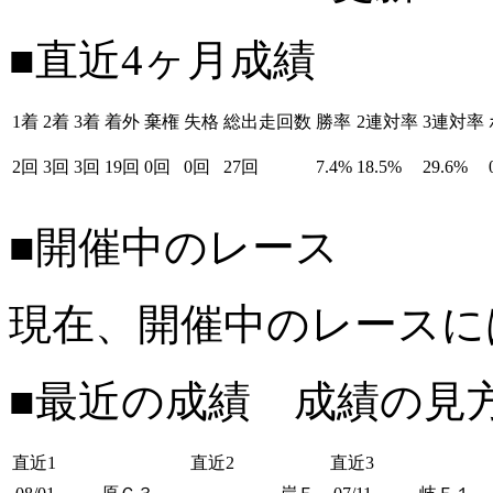
■直近4ヶ月成績
1着
2着
3着
着外
棄権
失格
総出走回数
勝率
2連対率
3連対率
2回
3回
3回
19回
0回
0回
27回
7.4%
18.5%
29.6%
■開催中のレース
現在、開催中のレースに
■最近の成績 成績の見
直近1
直近2
直近3