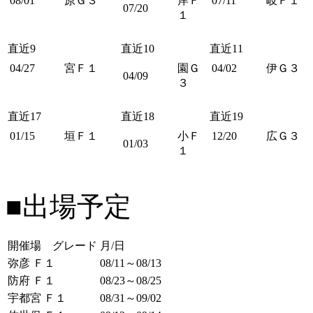
08/01
原Ｇ３
岸Ｆ
07/11
岐Ｆ１
07/20
１
直近9
直近10
直近11
04/27
宮Ｆ１
園Ｇ
04/02
伊Ｇ３
04/09
３
直近17
直近18
直近19
01/15
垣Ｆ１
小Ｆ
12/20
広Ｇ３
01/03
１
■出場予定
開催場 グレード
月/日
弥彦 Ｆ１
08/11～08/13
防府 Ｆ１
08/23～08/25
宇都宮 Ｆ１
08/31～09/02