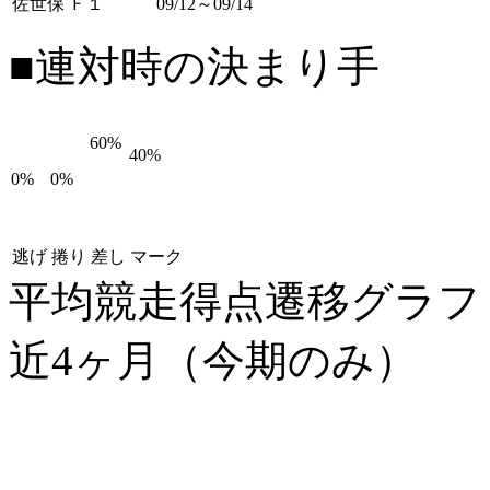
佐世保 Ｆ１
09/12～09/14
■連対時の決まり手
60%
40%
0%
0%
逃げ
捲り
差し
マーク
平均競走得点遷移グラ
近4ヶ月（今期のみ）