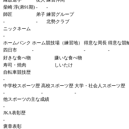
柴崎 淳(弟91期)
-
-
師匠
弟子
練習グループ
-
-
北勢クラブ
ニックネーム
-
ホームバンク
ホーム競技場（練習地）
得意な周長
得意な競
四日市
-
-
-
好きな食べ物
嫌いな食べ物
寿司・焼肉
しいたけ
自転車競技歴
-
中学校スポーツ歴
高校スポーツ歴
大学・社会人スポーツ歴
-
-
-
他スポーツの主な成績
-
JKA表彰歴
-
褒章表彰