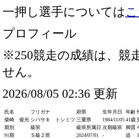
一押し選手については
こ
プロフィール
※250競走の成績は、
せん。
2026/08/05 02:36 更新
氏名
フリガナ
府県
生年月日
年齢
柴崎 俊光
シバサキ トシミツ
三重県
1984/11/05
41歳
期別
級班
級班所属日
次期級班
脚質
91期
Ｓ級２班
2024/07/01
-
追