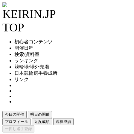
初心者コンテンツ
開催日程
検索/資料室
ランキング
競輪場/場外売場
日本競輪選手養成所
リンク
今日の開催
明日の開催
プロフィール
近況成績
通算成績
一押し選手登録