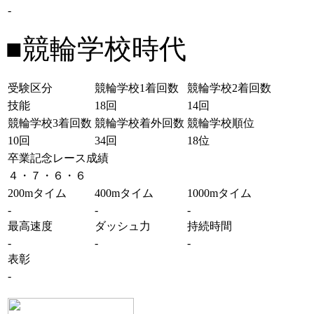
-
■競輪学校時代
受験区分
競輪学校1着回数
競輪学校2着回数
技能
18回
14回
競輪学校3着回数
競輪学校着外回数
競輪学校順位
10回
34回
18位
卒業記念レース成績
４・７・６・６
200mタイム
400mタイム
1000mタイム
-
-
-
最高速度
ダッシュ力
持続時間
-
-
-
表彰
-