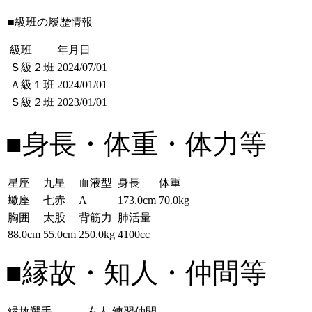
■級班の履歴情報
級班
年月日
Ｓ級２班
2024/07/01
Ａ級１班
2024/01/01
Ｓ級２班
2023/01/01
■身長・体重・体力等
星座
九星
血液型
身長
体重
蠍座
七赤
A
173.0cm
70.0kg
胸囲
太股
背筋力
肺活量
88.0cm
55.0cm
250.0kg
4100cc
■縁故・知人・仲間等
縁故選手
友人
練習仲間