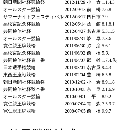
朝日新聞社杯競輪祭
2012/11/29
小 倉
1.1.4.3
オールスター競輪
2012/09/13
前 橋
7.6.8
サマーナイトフェスティバル
2012/08/17
四日市
7.9
高松宮記念杯競輪
2012/06/14
函 館
8.1.8.1
共同通信社杯
2012/04/27
名古屋
5.3.1.
5
オールスター競輪
2011/08/31
岐 阜
7.3.6
寛仁親王牌競輪
2011/06/30
弥 彦
5.6.1
高松宮記念杯競輪
2011/06/02
前 橋
5.失
共同通信社杯春一番
2011/04/07
武 雄
1.7.4.失
日本選手権競輪
2011/03/01
名古屋
9.4.3
東西王座戦競輪
2011/02/04
豊 橋
6.5.8
朝日新聞社杯競輪祭
2010/12/02
小 倉
8.9.1.8
共同通信社杯秋本番
2010/10/08
奈 良
2.1.6.9
オールスター競輪
2010/09/01
平
8.9.2
寛仁親王牌競輪
2009/07/04
青 森
7.5.9.7
寛仁親王牌競輪
2008/07/05
前 橋
9.9.7