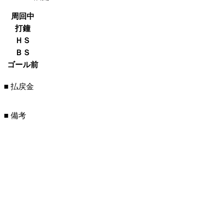
周回中
打鐘
ＨＳ
ＢＳ
ゴール前
■ 払戻金
■ 備考