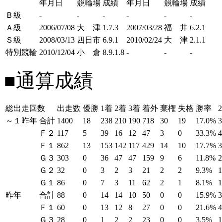
年月日
競輪場
成績
年月日
競輪場
成績
Ｂ級
-
-
-
-
-
-
Ａ級
2006/07/08
大 津
1.7.3
2007/03/28
福 井
6.2.1
Ｓ級
2008/03/13
四日市
6.9.1
2010/02/24
大 津
2.1.1
特別競輪
2010/12/04
小 倉
8.9.1.8
-
-
-
■通算成績
総出走回数
出走数
優勝
1着
2着
3着
着外
棄権
失格
勝率
～１昨年
合計
1400
18
238
210
190
718
30
19
17.0%
Ｆ２
117
5
39
16
12
47
3
0
33.3%
Ｆ１
862
13
153
142
117
429
14
10
17.7%
Ｇ３
303
0
36
47
47
159
9
6
11.8%
Ｇ２
32
0
3
2
3
21
2
2
9.3%
Ｇ１
86
0
7
3
11
62
2
1
8.1%
1
昨年
合計
88
0
14
14
10
50
0
0
15.9%
Ｆ１
60
0
13
12
8
27
0
0
21.6%
Ｇ３
28
0
1
2
2
23
0
0
3.5%