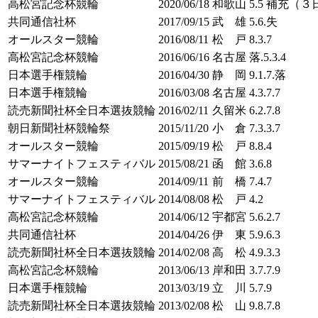
高松宮記念杯競輪
2020/06/18
和歌山
5.5 補充（
共同通信社杯
2017/09/15
武 雄
5.6.失
オールスター競輪
2016/08/11
松 戸
8.3.7
高松宮記念杯競輪
2016/06/16
名古屋
落.5.3.4
日本選手権競輪
2016/04/30
静 岡
9.1.7.落
日本選手権競輪
2016/03/08
名古屋
4.3.7.7
読売新聞社杯全日本選抜競輪
2016/02/11
久留米
6.2.7.8
朝日新聞社杯競輪祭
2015/11/20
小 倉
7.3.3.7
オールスター競輪
2015/09/19
松 戸
8.8.4
サマーナイトフェスティバル
2015/08/21
函 館
3.6.8
オールスター競輪
2014/09/11
前 橋
7.4.7
サマーナイトフェスティバル
2014/08/08
松 戸
4.2
高松宮記念杯競輪
2014/06/12
宇都宮
5.6.2.7
共同通信社杯
2014/04/26
伊 東
5.9.6.3
読売新聞社杯全日本選抜競輪
2014/02/08
高 松
4.9.3.3
高松宮記念杯競輪
2013/06/13
岸和田
3.7.7.9
日本選手権競輪
2013/03/19
立 川
5.7.9
読売新聞社杯全日本選抜競輪
2013/02/08
松 山
9.8.7.8