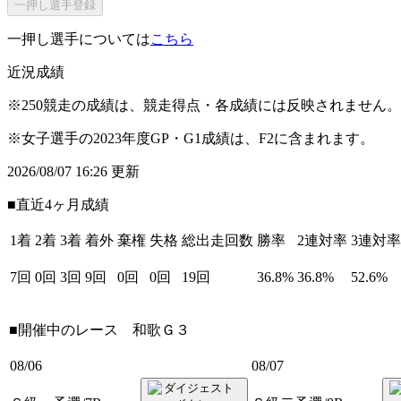
一押し選手登録
一押し選手については
こちら
近況成績
※250競走の成績は、競走得点・各成績には反映されません。
※女子選手の2023年度GP・G1成績は、F2に含まれます。
2026/08/07 16:26 更新
■直近4ヶ月成績
1着
2着
3着
着外
棄権
失格
総出走回数
勝率
2連対率
3連対率
7回
0回
3回
9回
0回
0回
19回
36.8%
36.8%
52.6%
■開催中のレース
和歌Ｇ３
08/06
08/07