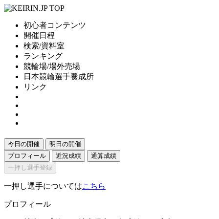
初心者コンテンツ
開催日程
検索/資料室
ランキング
競輪場/場外売場
日本競輪選手養成所
リンク
今日の開催
明日の開催
プロフィール
近況成績
通算成績
一押し選手登録
一押し選手については
こちら
プロフィール