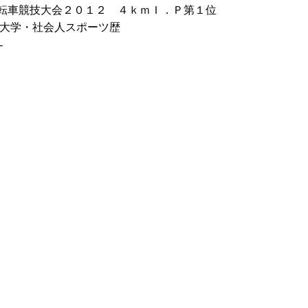
転車競技大会２０１２ ４ｋｍＩ．Ｐ第１位
大学・社会人スポーツ歴
-