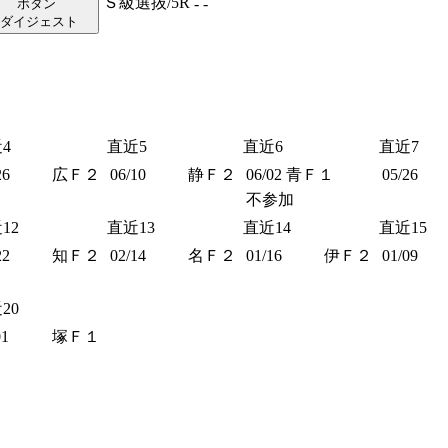
Ｓ級選抜/5R
-
-
ダイジェスト
4
直近5
直近6
直近7
26
広Ｆ２
06/10
静Ｆ２
06/02
青Ｆ１
05/26
不参加
12
直近13
直近14
直近15
22
知Ｆ２
02/14
名Ｆ２
01/16
伊Ｆ２
01/09
20
01
塚Ｆ１