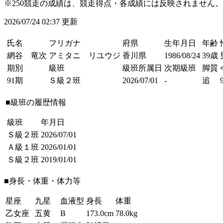
※250競走の成績は、競走得点・各成績には反映されません。
2026/07/24 02:37 更新
氏名
フリガナ
府県
生年月日
年齢
網谷 竜次
アミタニ リユウジ
香川県
1986/08/24
39歳
期別
級班
級班所属日
次期級班
脚質
91期
Ｓ級２班
2026/07/01
-
追
■級班の履歴情報
級班
年月日
Ｓ級２班
2026/07/01
Ａ級１班
2026/01/01
Ｓ級２班
2019/01/01
■身長・体重・体力等
星座
九星
血液型
身長
体重
乙女座
五黄
B
173.0cm
78.0kg