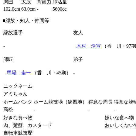
胸囲
太股
背筋力
肺活量
102.0cm
63.0cm
-
5600cc
■縁故・知人・仲間等
縁故選手
友人
-
木村 浩宣
（香 川・97
師匠
弟子
馬場 圭一
（香 川・45期）
-
ニックネーム
アミちゃん
ホームバンク
ホーム競技場（練習地）
得意な周長
得意な競
高松
-
-
-
好きな食べ物
嫌いな食べ物
肉、楚蟹、カスタード
おいしくない
自転車競技歴