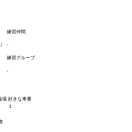
練習仲間
期）
-
練習グループ
-
輪場
好きな車番
１
物