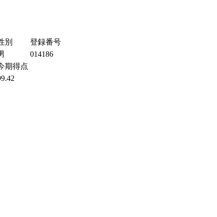
性別
登録番号
男
014186
今期得点
99.42