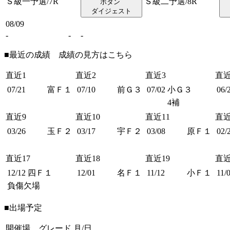
Ｓ級一予選/7R
Ｓ級二予選/8R
ダイジェスト
08/09
-
-
-
■最近の成績 成績の見方は
こちら
直近1
直近2
直近3
直近
07/21
富Ｆ１
07/10
前Ｇ３
07/02
小Ｇ３
06/
4補
直近9
直近10
直近11
直近
03/26
玉Ｆ２
03/17
宇Ｆ２
03/08
原Ｆ１
02/
直近17
直近18
直近19
直近
12/12
四Ｆ１
12/01
名Ｆ１
11/12
小Ｆ１
11/
負傷欠場
■出場予定
開催場 グレード
月/日