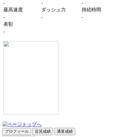
-
-
-
最高速度
ダッシュ力
持続時間
-
-
-
表彰
-
プロフィール
近況成績
通算成績