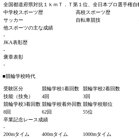
全国都道府県対抗１ｋｍＴ．Ｔ第１位、全日本プロ選手権自
中学校スポーツ歴
高校スポーツ歴
サッカー
自転車競技
他スポーツの主な成績
-
JKA表彰歴
-
褒章表彰
-
■競輪学校時代
受験区分
競輪学校1着回数
競輪学校2着回数
技能（技免）
4回
3回
競輪学校3着回数
競輪学校着外回数
競輪学校順位
8回
62回
55位
卒業記念レース成績
-
200mタイム
400mタイム
1000mタイム