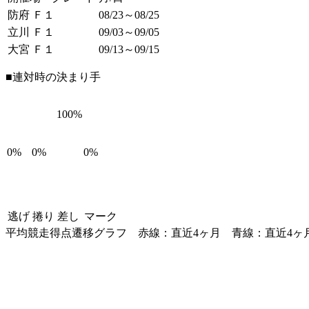
防府 Ｆ１
08/23～08/25
立川 Ｆ１
09/03～09/05
大宮 Ｆ１
09/13～09/15
■連対時の決まり手
100%
0%
0%
0%
逃げ
捲り
差し
マーク
平均競走得点遷移グラフ
赤線：直近4ヶ月
青線：直近4ヶ