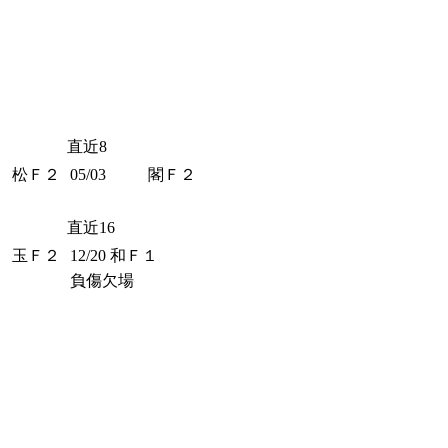
直近8
松Ｆ２
05/03
閣Ｆ２
直近16
玉Ｆ２
12/20
和Ｆ１
負傷欠場