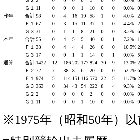
Ｇ２
2
0
0
0
0
2
0
0
0.0%
Ｇ１
11
0
0
0
1
10
0
0
0.0%
昨年
合計
98
0
4
16
19
58
1
0
4.0%
Ｆ１
67
0
3
15
11
37
1
0
4.4%
Ｇ３
31
0
1
1
8
21
0
0
3.2%
本年
合計
55
0
4
5
5
40
0
1
7.2%
Ｆ１
38
0
4
4
4
26
0
0
10.5%
Ｇ３
17
0
0
1
1
14
0
1
0.0%
通算
合計
1422
12
186
202
177
824
30
9
13.0%
Ｆ２
72
7
38
8
6
20
0
0
52.7%
Ｆ１
974
5
114
151
116
570
22
5
11.7%
Ｇ３
363
0
34
43
54
222
8
4
9.3%
Ｇ２
2
0
0
0
0
2
0
0
0.0%
Ｇ１
11
0
0
0
1
10
0
0
0.0%
※1975年（昭和50年