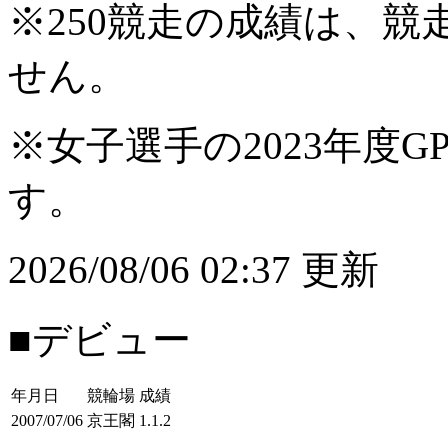
※250競走の成績は、
せん。
※女子選手の2023年度G
す。
2026/08/06 02:37 更新
■デビュー
年月日
競輪場
成績
2007/07/06
京王閣
1.1.2