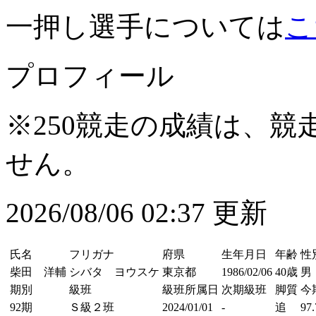
一押し選手については
こ
プロフィール
※250競走の成績は、
せん。
2026/08/06 02:37 更新
氏名
フリガナ
府県
生年月日
年齢
性
柴田 洋輔
シバタ ヨウスケ
東京都
1986/02/06
40歳
男
期別
級班
級班所属日
次期級班
脚質
今
92期
Ｓ級２班
2024/01/01
-
追
97.