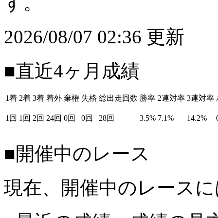
す。
2026/08/07 02:36 更新
■直近4ヶ月成績
1着
2着
3着
着外
棄権
失格
総出走回数
勝率
2連対率
3連対率
1回
1回
2回
24回
0回
0回
28回
3.5%
7.1%
14.2%
■開催中のレース
現在、開催中のレースに