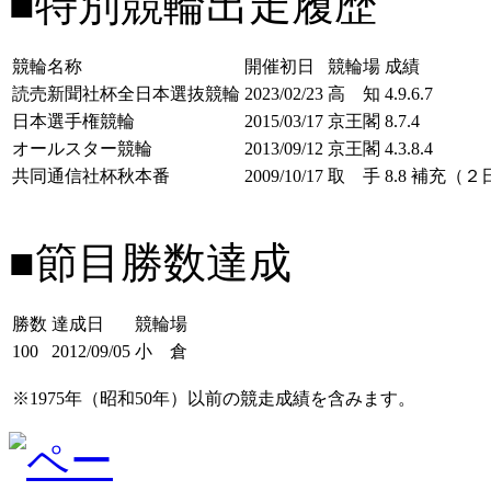
■特別競輪出走履歴
競輪名称
開催初日
競輪場
成績
読売新聞社杯全日本選抜競輪
2023/02/23
高 知
4.9.6.7
日本選手権競輪
2015/03/17
京王閣
8.7.4
オールスター競輪
2013/09/12
京王閣
4.3.8.4
共同通信社杯秋本番
2009/10/17
取 手
8.8 補充（
■節目勝数達成
勝数
達成日
競輪場
100
2012/09/05
小 倉
※1975年（昭和50年）以前の競走成績を含みます。