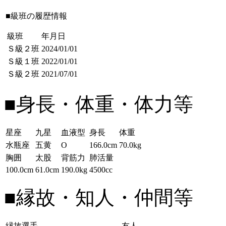
■級班の履歴情報
級班
年月日
Ｓ級２班
2024/01/01
Ｓ級１班
2022/01/01
Ｓ級２班
2021/07/01
■身長・体重・体力等
星座
九星
血液型
身長
体重
水瓶座
五黄
O
166.0cm
70.0kg
胸囲
太股
背筋力
肺活量
100.0cm
61.0cm
190.0kg
4500cc
■縁故・知人・仲間等
縁故選手
友人