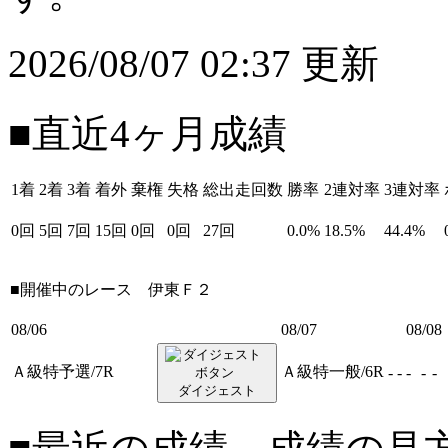
2026/08/07 02:37 更新
■直近4ヶ月成績
1着
2着
3着
着外
棄権
失格
総出走回数
勝率
2連対率
3連対率
0回
5回
7回
15回
0回
0回
27回
0.0%
18.5%
44.4%
■開催中のレース
伊東Ｆ２
08/06
08/07
08/08
Ａ級特予選/7R
Ａ級特一般/6R
-
-
-
-
-
ダイジェスト