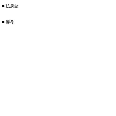
■ 払戻金
■ 備考