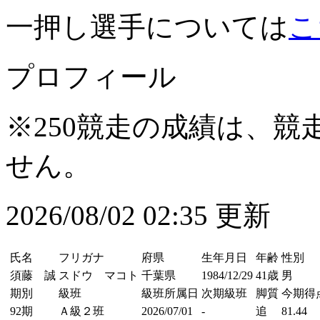
一押し選手については
こ
プロフィール
※250競走の成績は、
せん。
2026/08/02 02:35 更新
氏名
フリガナ
府県
生年月日
年齢
性別
須藤 誠
スドウ マコト
千葉県
1984/12/29
41歳
男
期別
級班
級班所属日
次期級班
脚質
今期得
92期
Ａ級２班
2026/07/01
-
追
81.44