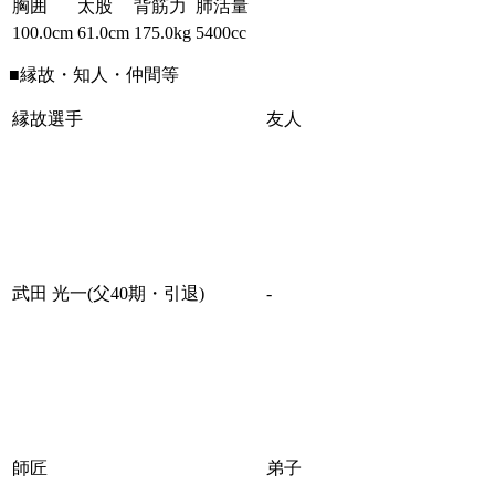
胸囲
太股
背筋力
肺活量
100.0cm
61.0cm
175.0kg
5400cc
■縁故・知人・仲間等
縁故選手
友人
武田 光一(父40期・引退)
-
師匠
弟子