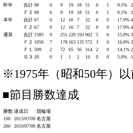
昨年
合計
98
0
9
19
18
51
0
1
9.1%
Ｆ２
98
0
9
19
18
51
0
1
9.1%
本年
合計
67
0
12
16
7
32
0
0
17.9%
Ｆ２
67
0
12
16
7
32
0
0
17.9%
通算
合計
1585
9
251
229
193
902
5
6
15.8%
Ｆ２
1056
7
178
163
135
572
3
6
16.8%
Ｆ１
509
2
72
65
56
314
2
0
14.1%
Ｇ３
20
0
1
1
2
16
0
0
5.0%
※1975年（昭和50年
■節目勝数達成
勝数
達成日
競輪場
100
2013/07/09
名古屋
200
2019/07/09
名古屋