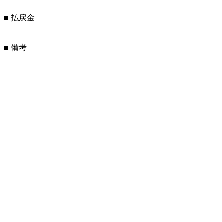
■ 払戻金
■ 備考