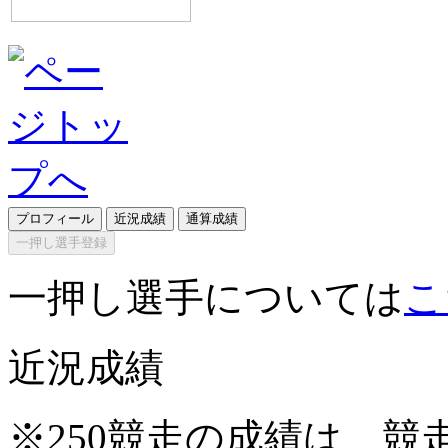
プロフィール
近況成績
通算成績
一押し選手登録
一押し選手については
こ
近況成績
※250競走の成績は、