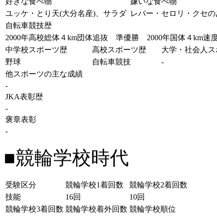
好きな食べ物
嫌いな食べ物
ユッケ・とり天(大分名産)、サラダ
レバー・セロリ・クセの
自転車競技歴
2000年高校総体４km団体追抜 準優勝 2000年国体４km
中学校スポーツ歴
高校スポーツ歴
大学・社会人ス
野球
自転車競技
-
他スポーツの主な成績
-
JKA表彰歴
-
褒章表彰
-
■競輪学校時代
受験区分
競輪学校1着回数
競輪学校2着回数
技能
16回
10回
競輪学校3着回数
競輪学校着外回数
競輪学校順位