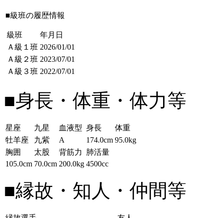
■級班の履歴情報
級班
年月日
Ａ級１班
2026/01/01
Ａ級２班
2023/07/01
Ａ級３班
2022/07/01
■身長・体重・体力等
星座
九星
血液型
身長
体重
牡羊座
九紫
A
174.0cm
95.0kg
胸囲
太股
背筋力
肺活量
105.0cm
70.0cm
200.0kg
4500cc
■縁故・知人・仲間等
縁故選手
友人