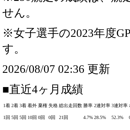
せん。
※女子選手の2023年度G
す。
2026/08/07 02:36 更新
■直近4ヶ月成績
1着
2着
3着
着外
棄権
失格
総出走回数
勝率
2連対率
3連対率
1回
5回
5回
10回
0回
0回
21回
4.7%
28.5%
52.3%