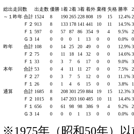
総出走回数
出走数
優勝
1着
2着
3着
着外
棄権
失格
勝率
～１昨年
合計
1524
8
190
265
228
808
19
15
12.4%
Ｆ２
913
8
133
178
141
441
10
11
14.5%
Ｆ１
597
0
57
87
86
354
9
4
9.5%
Ｇ３
14
0
0
0
1
13
0
0
0.0%
昨年
合計
108
0
14
25
20
49
0
0
12.9%
Ｆ２
75
0
11
18
14
32
0
0
14.6%
Ｆ１
33
0
3
7
6
17
0
0
9.0%
本年
合計
53
0
4
11
11
27
0
0
7.5%
Ｆ２
27
0
3
7
5
12
0
0
11.1%
Ｆ１
26
0
1
4
6
15
0
0
3.8%
通算
合計
1685
8
208
301
259
884
19
15
12.3%
Ｆ２
1015
8
147
203
160
485
10
11
14.4%
Ｆ１
656
0
61
98
98
386
9
4
9.2%
Ｇ３
14
0
0
0
1
13
0
0
0.0%
※1975年（昭和50年