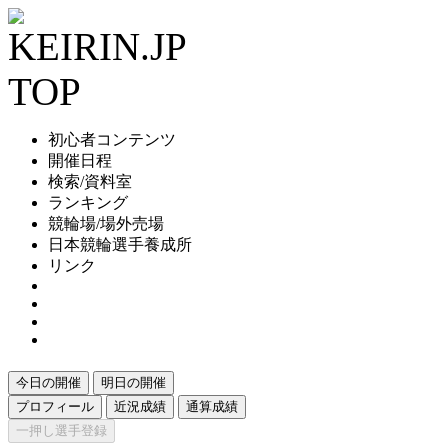
初心者コンテンツ
開催日程
検索/資料室
ランキング
競輪場/場外売場
日本競輪選手養成所
リンク
今日の開催
明日の開催
プロフィール
近況成績
通算成績
一押し選手登録