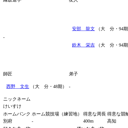
安部 龍文
（大 分・94
-
鈴木 栄吉
（大 分・94
師匠
弟子
西野 文生
（大 分・48期）
-
ニックネーム
けいすけ
ホームバンク
ホーム競技場（練習地）
得意な周長
得意な競
別府
-
400m
高知