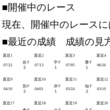
■開催中のレース
現在、開催中のレースに
■最近の成績 成績の見
直近1
直近2
直近3
直近4
佐Ｆ
宇Ｆ
豊Ｆ
07/22
07/13
07/05
06/26
２
１
１
直近9
直近10
直近11
直近12
別Ｆ
岸Ｆ
知Ｆ
04/10
04/01
03/24
03/10
２
１
２
直近17
直近18
直近19
直近20
倉Ｆ
小Ｆ
久Ｆ