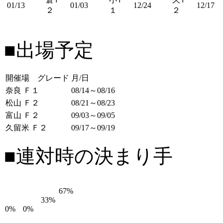
01/13
01/03
12/24
12/17
２
１
２
■出場予定
開催場 グレード
月/日
奈良 Ｆ１
08/14～08/16
松山 Ｆ２
08/21～08/23
富山 Ｆ２
09/03～09/05
久留米 Ｆ２
09/17～09/19
■連対時の決まり手
67%
33%
0%
0%