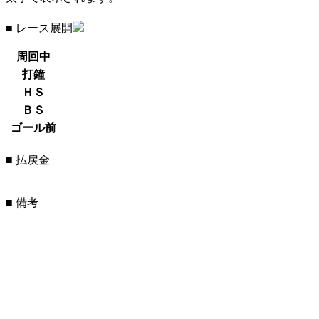
■ レース展開
周回中
打鐘
ＨＳ
ＢＳ
ゴール前
■ 払戻金
■ 備考