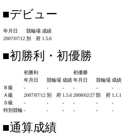
■デビュー
年月日
競輪場
成績
2007/07/12
別 府
1.5.6
■初勝利・初優勝
初勝利
初優勝
年月日
競輪場
成績
年月日
競輪場
成績
Ｂ級
-
-
-
-
-
-
Ａ級
2007/07/12
別 府
1.5.6
2008/02/27
防 府
1.1.1
Ｓ級
-
-
-
-
-
-
特別競輪
-
-
-
-
-
-
■通算成績