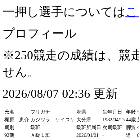
一押し選手については
こ
プロフィール
※250競走の成績は、
せん。
2026/08/07 02:36 更新
氏名
フリガナ
府県
生年月日
年齢
梶原 恵介
カジワラ ケイスケ
大分県
1982/04/15
44歳
期別
級班
級班所属日
次期級班
脚質
92期
Ａ級１班
2026/01/01
-
追