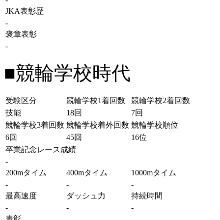
JKA表彰歴
-
褒章表彰
-
■競輪学校時代
受験区分
競輪学校1着回数
競輪学校2着回数
技能
18回
7回
競輪学校3着回数
競輪学校着外回数
競輪学校順位
6回
45回
16位
卒業記念レース成績
-
200mタイム
400mタイム
1000mタイム
-
-
-
最高速度
ダッシュ力
持続時間
-
-
-
表彰