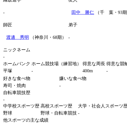
-
田中 勝仁
（千 葉・93
師匠
弟子
渡邊 秀明
（神奈川・68期）
-
ニックネーム
-
ホームバンク
ホーム競技場（練習地）
得意な周長
得意な競
平塚
-
400m
-
好きな食べ物
嫌いな食べ物
寿司・焼肉
-
自転車競技歴
-
中学校スポーツ歴
高校スポーツ歴
大学・社会人スポーツ
野球
野球・自転車競技
-
他スポーツの主な成績
-