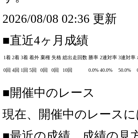
2026/08/08 02:36 更新
■直近4ヶ月成績
1着
2着
3着
着外
棄権
失格
総出走回数
勝率
2連対率
3連対率
0回
4回
1回
5回
0回
0回
10回
0.0%
40.0%
50.0%
■開催中のレース
現在、開催中のレースに
■最近の成績 成績の見