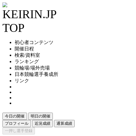
初心者コンテンツ
開催日程
検索/資料室
ランキング
競輪場/場外売場
日本競輪選手養成所
リンク
今日の開催
明日の開催
プロフィール
近況成績
通算成績
一押し選手登録