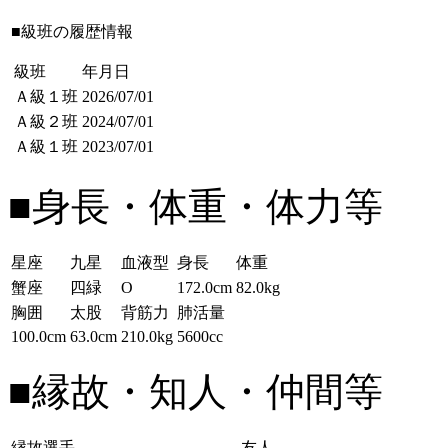
■級班の履歴情報
級班
年月日
Ａ級１班
2026/07/01
Ａ級２班
2024/07/01
Ａ級１班
2023/07/01
■身長・体重・体力等
星座
九星
血液型
身長
体重
蟹座
四緑
O
172.0cm
82.0kg
胸囲
太股
背筋力
肺活量
100.0cm
63.0cm
210.0kg
5600cc
■縁故・知人・仲間等
縁故選手
友人