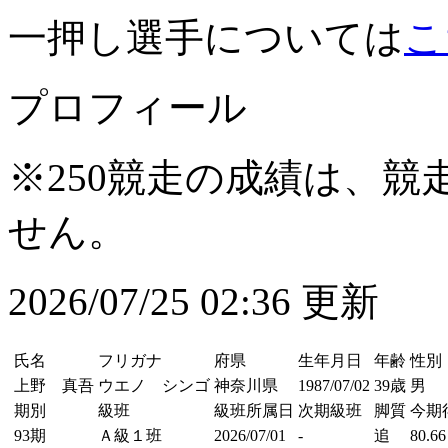
一押し選手については
こ
プロフィール
※250競走の成績は、
せん。
2026/07/25 02:36 更新
氏名
フリガナ
府県
生年月日
年齢
性別
上野 真吾
ウエノ シンゴ
神奈川県
1987/07/02
39歳
男
期別
級班
級班所属日
次期級班
脚質
今期
93期
Ａ級１班
2026/07/01
-
追
80.66