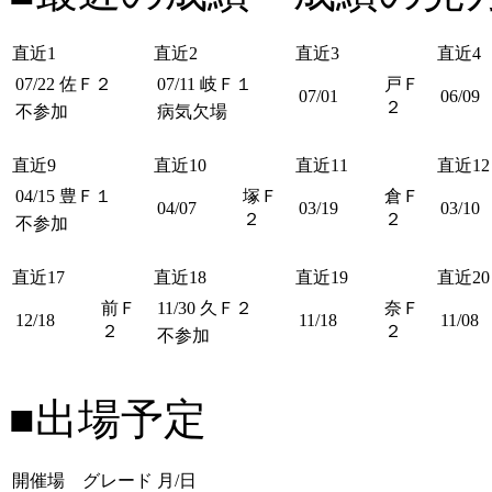
直近1
直近2
直近3
直近4
07/22
佐Ｆ２
07/11
岐Ｆ１
戸Ｆ
07/01
06/09
２
不参加
病気欠場
直近9
直近10
直近11
直近12
04/15
豊Ｆ１
塚Ｆ
倉Ｆ
04/07
03/19
03/10
２
２
不参加
直近17
直近18
直近19
直近20
前Ｆ
11/30
久Ｆ２
奈Ｆ
12/18
11/18
11/08
２
２
不参加
■出場予定
開催場 グレード
月/日