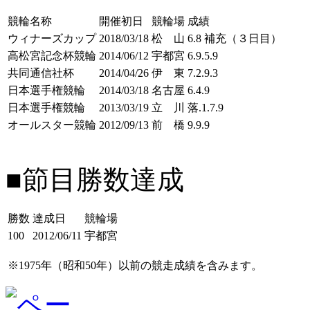
競輪名称
開催初日
競輪場
成績
ウィナーズカップ
2018/03/18
松 山
6.8 補充（３日目）
高松宮記念杯競輪
2014/06/12
宇都宮
6.9.5.9
共同通信社杯
2014/04/26
伊 東
7.2.9.3
日本選手権競輪
2014/03/18
名古屋
6.4.9
日本選手権競輪
2013/03/19
立 川
落.1.7.9
オールスター競輪
2012/09/13
前 橋
9.9.9
■節目勝数達成
勝数
達成日
競輪場
100
2012/06/11
宇都宮
※1975年（昭和50年）以前の競走成績を含みます。