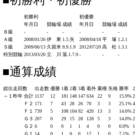
初勝利
初優勝
年月日
競輪場
成績
年月日
競輪場
成績
Ｂ級
-
-
-
-
-
-
Ａ級
2008/01/26
伊 東
1.5.失
2008/04/18
平 塚
1.2.1
Ｓ級
2009/06/13
久留米
8.9.1.9
2012/07/20
高 松
1.3.1
特別競輪
2013/03/20
立 川
落.1.7.9
-
-
-
■通算成績
総出走回数
出走数
優勝
1着
2着
3着
着外
棄権
失格
勝率
～１昨年
合計
1137
12
181
148
147
634
22
9
15.9%
Ｆ２
171
7
43
28
26
70
3
3
25.1%
Ｆ１
739
5
108
104
92
420
13
3
14.6%
Ｇ３
207
0
29
15
28
128
5
3
14.0%
Ｇ２
6
0
0
1
1
4
0
0
0.0%
Ｇ１
14
0
1
0
0
12
1
0
7.1%