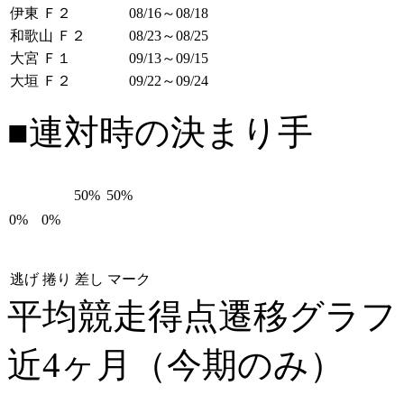
伊東 Ｆ２
08/16～08/18
和歌山 Ｆ２
08/23～08/25
大宮 Ｆ１
09/13～09/15
大垣 Ｆ２
09/22～09/24
■連対時の決まり手
50%
50%
0%
0%
逃げ
捲り
差し
マーク
平均競走得点遷移グラ
近4ヶ月（今期のみ）