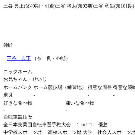
三谷 典正(父49期・引退)三谷 将太(弟92期)三谷 竜生(弟101期)
師匠
三谷 典正
（奈 良・49期）
ニックネーム
お兄ちゃん・せいじ
ホームバンク
ホーム競技場（練習地）
得意な周長
得意な競
奈良
-
-
-
好きな食べ物
嫌いな食べ物
-
-
自転車競技歴
全日本実業団自転車選手権大会 １kmT.T 優勝
中学校スポーツ歴
高校スポーツ歴
大学・社会人スポーツ