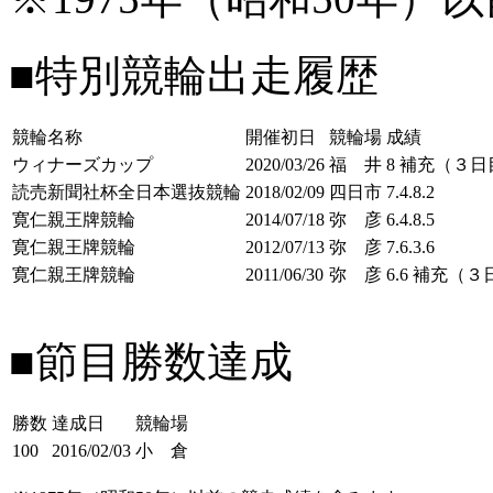
■特別競輪出走履歴
競輪名称
開催初日
競輪場
成績
ウィナーズカップ
2020/03/26
福 井
8 補充（３日
読売新聞社杯全日本選抜競輪
2018/02/09
四日市
7.4.8.2
寛仁親王牌競輪
2014/07/18
弥 彦
6.4.8.5
寛仁親王牌競輪
2012/07/13
弥 彦
7.6.3.6
寛仁親王牌競輪
2011/06/30
弥 彦
6.6 補充（
■節目勝数達成
勝数
達成日
競輪場
100
2016/02/03
小 倉