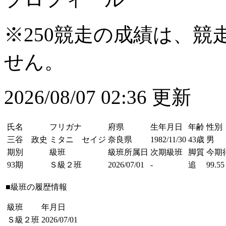
※250競走の成績は、
せん。
2026/08/07 02:36 更新
氏名
フリガナ
府県
生年月日
年齢
性別
三谷 政史
ミタニ セイジ
奈良県
1982/11/30
43歳
男
期別
級班
級班所属日
次期級班
脚質
今期
93期
Ｓ級２班
2026/07/01
-
追
99.55
■級班の履歴情報
級班
年月日
Ｓ級２班
2026/07/01