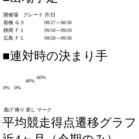
開催場 グレード
月/日
前橋 Ｇ３
08/27～08/30
静岡 Ｆ１
09/18～09/20
広島 Ｆ１
09/28～09/30
■連対時の決まり手
60%
40%
0%
0%
逃げ
捲り
差し
マーク
平均競走得点遷移グラ