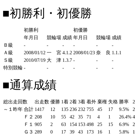
■初勝利・初優勝
初勝利
初優勝
年月日
競輪場
成績
年月日
競輪場
成績
Ｂ級
-
-
-
-
-
-
Ａ級
2008/01/12
一 宮
4.1.2
2008/01/23
奈 良
1.1.1
Ｓ級
2010/07/19
大 津
1.3.7
-
-
-
特別競輪
-
-
-
-
-
-
■通算成績
総出走回数
出走数
優勝
1着
2着
3着
着外
棄権
失格
勝率
～１昨年
合計
1417
12
135
236
232
755
45
17
9.5%
Ｆ２
208
10
55
42
35
71
4
1
26.4%
Ｆ１
905
2
63
154
153
498
25
15
6.9%
Ｇ３
289
0
17
39
43
173
16
1
5.8%