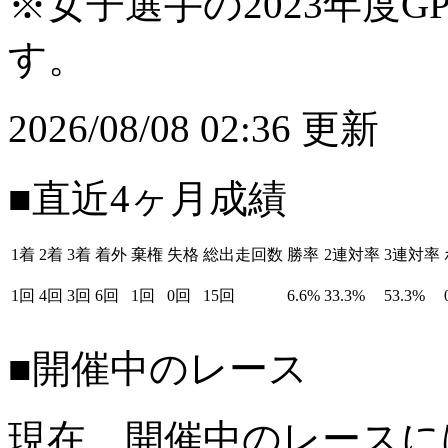
※女子選手の2023年度G
す。
2026/08/08 02:36 更新
■直近4ヶ月成績
1着
2着
3着
着外
棄権
失格
総出走回数
勝率
2連対率
3連対率
1回
4回
3回
6回
1回
0回
15回
6.6%
33.3%
53.3%
■開催中のレース
現在、開催中のレースに