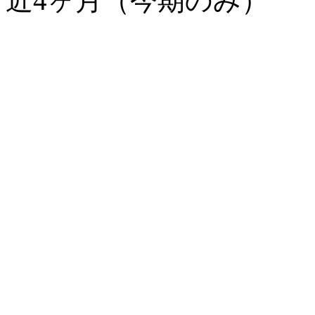
近4ヶ月（今期のみ）