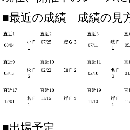
■最近の成績 成績の見
直近1
直近2
直近3
直
小Ｆ
07/25
豊Ｇ３
岐Ｆ
08/04
07/11
05
１
１
直近9
直近10
直近11
直
松Ｆ
02/22
知Ｆ２
名Ｆ
03/13
02/10
01
２
２
直近17
直近18
直近19
直
名Ｆ
11/16
岸Ｆ１
岸Ｆ
12/01
11/10
11
１
１
■出場予定