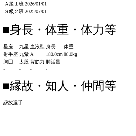
Ａ級１班
2026/01/01
Ｓ級２班
2025/07/01
■身長・体重・体力等
星座
九星
血液型
身長
体重
射手座
九紫
A
180.0cm
88.0kg
胸囲
太股
背筋力
肺活量
-
-
-
-
■縁故・知人・仲間等
縁故選手