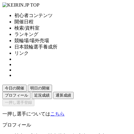
初心者コンテンツ
開催日程
検索/資料室
ランキング
競輪場/場外売場
日本競輪選手養成所
リンク
今日の開催
明日の開催
プロフィール
近況成績
通算成績
一押し選手登録
一押し選手については
こちら
プロフィール