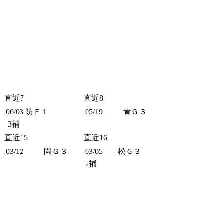
直近7
直近8
06/03
防Ｆ１
05/19
青Ｇ３
3補
直近15
直近16
03/12
園Ｇ３
03/05
松Ｇ３
2補