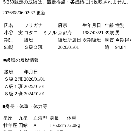
※250競走の成績は、競走得点・各成績には反映されません。
2026/08/06 02:37 更新
氏名
フリガナ
府県
生年月日
年齢
性別
小谷 実
コタニ ミノル
京都府
1987/03/21
39歳
男
期別
級班
級班所属日
次期級班
脚質
今期得
93期
Ｓ級２班
2026/01/01
-
追
94.84
■級班の履歴情報
級班
年月日
Ｓ級２班
2026/01/01
Ａ級１班
2025/01/01
Ｓ級２班
2024/01/01
■身長・体重・体力等
星座
九星
血液型
身長
体重
牡羊座
四緑
A
176.0cm
72.0kg