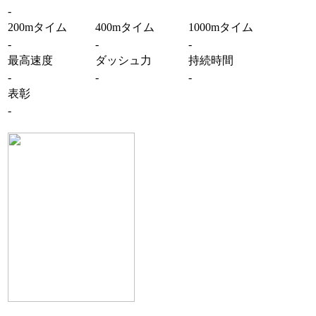
-
200mタイム
400mタイム
1000mタイム
-
-
-
最高速度
ダッシュ力
持続時間
-
-
-
表彰
-