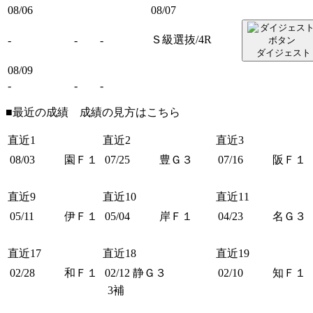
08/06
08/07
Ｓ級選抜/4R
-
-
-
ダイジェスト
08/09
-
-
-
■最近の成績 成績の見方は
こちら
直近1
直近2
直近3
08/03
園Ｆ１
07/25
豊Ｇ３
07/16
阪Ｆ１
直近9
直近10
直近11
05/11
伊Ｆ１
05/04
岸Ｆ１
04/23
名Ｇ３
直近17
直近18
直近19
02/28
和Ｆ１
02/12
静Ｇ３
02/10
知Ｆ１
3補