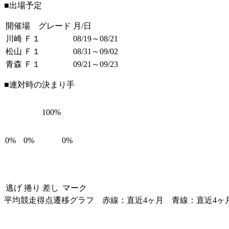
■出場予定
開催場 グレード
月/日
川崎 Ｆ１
08/19～08/21
松山 Ｆ１
08/31～09/02
青森 Ｆ１
09/21～09/23
■連対時の決まり手
100%
0%
0%
0%
逃げ
捲り
差し
マーク
平均競走得点遷移グラフ
赤線：直近4ヶ月
青線：直近4ヶ