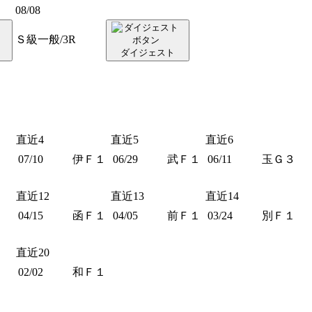
08/08
Ｓ級一般/3R
ダイジェスト
直近4
直近5
直近6
07/10
伊Ｆ１
06/29
武Ｆ１
06/11
玉Ｇ３
直近12
直近13
直近14
04/15
函Ｆ１
04/05
前Ｆ１
03/24
別Ｆ１
直近20
02/02
和Ｆ１