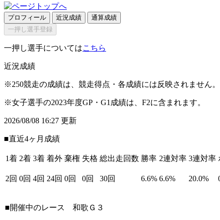
プロフィール
近況成績
通算成績
一押し選手登録
一押し選手については
こちら
近況成績
※250競走の成績は、競走得点・各成績には反映されません。
※女子選手の2023年度GP・G1成績は、F2に含まれます。
2026/08/08 16:27 更新
■直近4ヶ月成績
1着
2着
3着
着外
棄権
失格
総出走回数
勝率
2連対率
3連対率
2回
0回
4回
24回
0回
0回
30回
6.6%
6.6%
20.0%
■開催中のレース
和歌Ｇ３