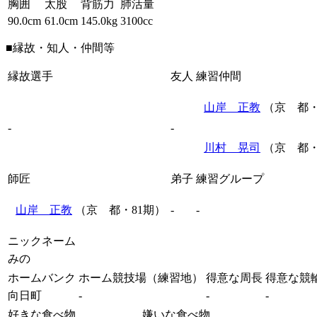
胸囲
太股
背筋力
肺活量
90.0cm
61.0cm
145.0kg
3100cc
■縁故・知人・仲間等
縁故選手
友人
練習仲間
山岸 正教
（京 都・
-
-
川村 晃司
（京 都・
師匠
弟子
練習グループ
山岸 正教
（京 都・81期）
-
-
ニックネーム
みの
ホームバンク
ホーム競技場（練習地）
得意な周長
得意な競
向日町
-
-
-
好きな食べ物
嫌いな食べ物