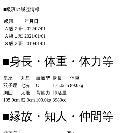
■級班の履歴情報
級班
年月日
Ａ級２班
2022/07/01
Ａ級１班
2021/01/01
Ｓ級２班
2019/01/01
■身長・体重・体力等
星座
九星
血液型
身長
体重
双子座
七赤
O
175.0cm
89.0kg
胸囲
太股
背筋力
肺活量
105.0cm
62.0cm
100.0kg
3980cc
■縁故・知人・仲間等
縁故選手
友人