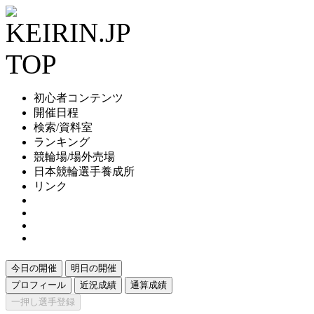
初心者コンテンツ
開催日程
検索/資料室
ランキング
競輪場/場外売場
日本競輪選手養成所
リンク
今日の開催
明日の開催
プロフィール
近況成績
通算成績
一押し選手登録