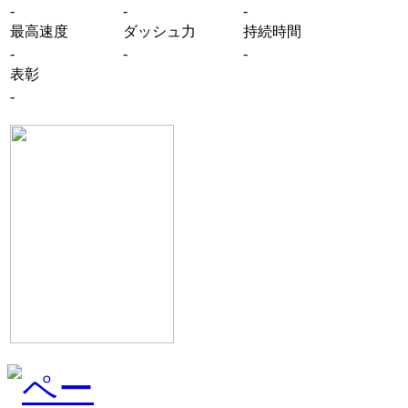
-
-
-
最高速度
ダッシュ力
持続時間
-
-
-
表彰
-