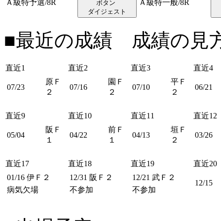
Ａ級特予選/8R
Ａ級特一般/8R
ダイジェスト
■最近の成績 成績の見
直近1
直近2
直近3
直近4
原Ｆ
園Ｆ
平Ｆ
07/23
07/16
07/10
06/21
２
２
２
直近9
直近10
直近11
直近12
阪Ｆ
前Ｆ
垣Ｆ
05/04
04/22
04/13
03/26
１
１
２
直近17
直近18
直近19
直近20
01/16
伊Ｆ２
12/31
阪Ｆ２
12/21
武Ｆ２
12/15
病気欠場
不参加
不参加