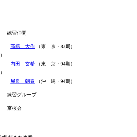
練習仲間
高橋 大作
（東 京・83期）
期）
内田 玄希
（東 京・94期）
期）
屋良 朝春
（沖 縄・94期）
練習グループ
）
京桜会