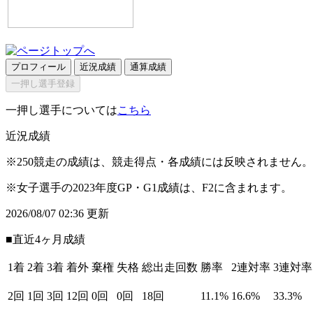
プロフィール
近況成績
通算成績
一押し選手登録
一押し選手については
こちら
近況成績
※250競走の成績は、競走得点・各成績には反映されません。
※女子選手の2023年度GP・G1成績は、F2に含まれます。
2026/08/07 02:36 更新
■直近4ヶ月成績
1着
2着
3着
着外
棄権
失格
総出走回数
勝率
2連対率
3連対率
2回
1回
3回
12回
0回
0回
18回
11.1%
16.6%
33.3%