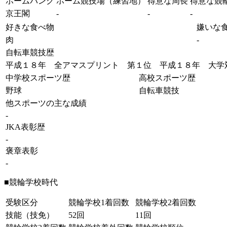
ホームバンク
ホーム競技場（練習地）
得意な周長
得意な競
京王閣
-
-
-
好きな食べ物
嫌いな
肉
-
自転車競技歴
平成１８年 全アマスプリント 第１位 平成１８年 大学
中学校スポーツ歴
高校スポーツ歴
野球
自転車競技
他スポーツの主な成績
-
JKA表彰歴
-
褒章表彰
-
■競輪学校時代
受験区分
競輪学校1着回数
競輪学校2着回数
技能（技免）
52回
11回