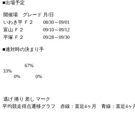
■出場予定
開催場 グレード
月/日
いわき平 Ｆ２
08/30～09/01
富山 Ｆ２
09/10～09/12
平塚 Ｆ２
09/28～09/30
■連対時の決まり手
67%
33%
0%
0%
逃げ
捲り
差し
マーク
平均競走得点遷移グラフ
赤線：直近4ヶ月
青線：直近4ヶ