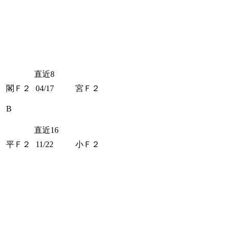
直近8
閣Ｆ２
04/17
宮Ｆ２
B
直近16
平Ｆ２
11/22
小Ｆ２