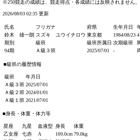
※250競走の成績は、競走得点・各成績には反映されません。
2026/08/03 02:35 更新
氏名
フリガナ
府県
生年月日
鈴木 雄一朗
スズキ ユウイチロウ
東京都
1984/08/23
期別
級班
級班所属日
次期級班
94期
Ａ級３班
2025/07/01
-
■級班の履歴情報
級班
年月日
Ａ級３班
2025/07/01
Ａ級２班
2024/01/01
Ａ級１班
2021/07/01
■身長・体重・体力等
星座
九星
血液型
身長
体重
乙女座
七赤
A
169.0cm
79.0kg