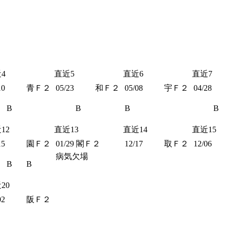
4
直近5
直近6
直近7
10
青Ｆ２
05/23
和Ｆ２
05/08
宇Ｆ２
04/28
B
B
B
B
12
直近13
直近14
直近15
15
園Ｆ２
01/29
閣Ｆ２
12/17
取Ｆ２
12/06
病気欠場
B
B
20
02
阪Ｆ２