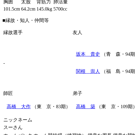
胸囲
太股
背筋力
肺活量
101.5cm
64.2cm
145.0kg
5700cc
■縁故・知人・仲間等
縁故選手
友人
坂本 貴史
（青 森・94
-
関根 崇人
（福 島・94
師匠
弟子
高橋 大作
（東 京・83期）
高橋 築
（東 京・109期
ニックネーム
スーさん