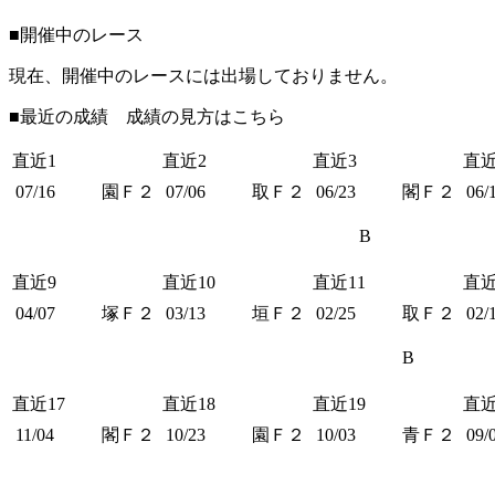
■開催中のレース
現在、開催中のレースには出場しておりません。
■最近の成績 成績の見方は
こちら
直近1
直近2
直近3
直近
07/16
園Ｆ２
07/06
取Ｆ２
06/23
閣Ｆ２
06/
B
直近9
直近10
直近11
直近
04/07
塚Ｆ２
03/13
垣Ｆ２
02/25
取Ｆ２
02/
B
直近17
直近18
直近19
直近
11/04
閣Ｆ２
10/23
園Ｆ２
10/03
青Ｆ２
09/