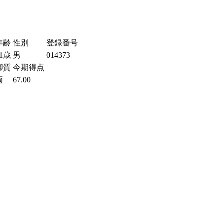
年齢
性別
登録番号
41歳
男
014373
脚質
今期得点
両
67.00