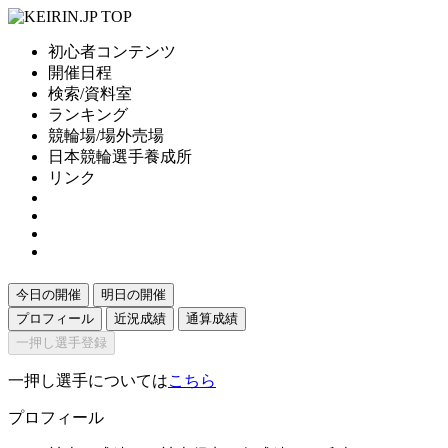
初心者コンテンツ
開催日程
検索/資料室
ランキング
競輪場/場外売場
日本競輪選手養成所
リンク
今日の開催
明日の開催
プロフィール
近況成績
通算成績
一押し選手登録
一押し選手については
こちら
プロフィール