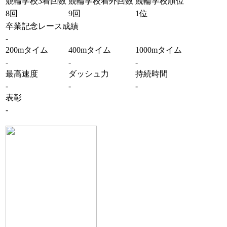
競輪学校3着回数
競輪学校着外回数
競輪学校順位
8回
9回
1位
卒業記念レース成績
-
200mタイム
400mタイム
1000mタイム
-
-
-
最高速度
ダッシュ力
持続時間
-
-
-
表彰
-