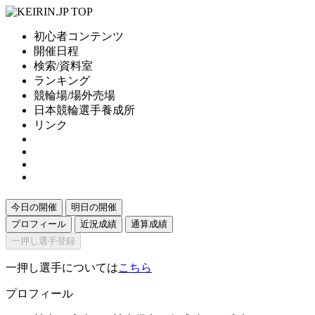
初心者コンテンツ
開催日程
検索/資料室
ランキング
競輪場/場外売場
日本競輪選手養成所
リンク
今日の開催
明日の開催
プロフィール
近況成績
通算成績
一押し選手登録
一押し選手については
こちら
プロフィール