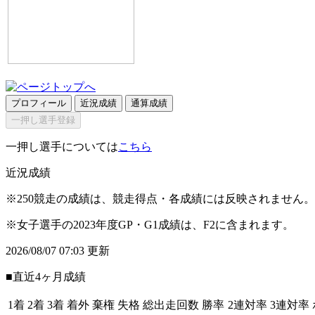
プロフィール
近況成績
通算成績
一押し選手登録
一押し選手については
こちら
近況成績
※250競走の成績は、競走得点・各成績には反映されません。
※女子選手の2023年度GP・G1成績は、F2に含まれます。
2026/08/07 07:03 更新
■直近4ヶ月成績
1着
2着
3着
着外
棄権
失格
総出走回数
勝率
2連対率
3連対率