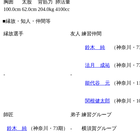
胸囲
太股
背筋力
肺活量
100.0cm
62.0cm
204.0kg
4100cc
■縁故・知人・仲間等
縁故選手
友人
練習仲間
鈴木 純
（神奈川・7
法月 成祐
（神奈川・7
-
-
能代谷 元
（神奈川・1
関根健太郎
（神奈川・1
師匠
弟子
練習グループ
鈴木 純
（神奈川・73期）
-
横須賀グループ