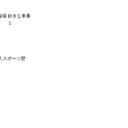
輪場
好きな車番
１
人スポーツ歴