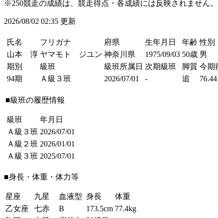
※250競走の成績は、競走得点・各成績には反映されません。
2026/08/02 02:35 更新
氏名
フリガナ
府県
生年月日
年齢
性別
山本 淳
ヤマモト ジユン
神奈川県
1975/09/03
50歳
男
期別
級班
級班所属日
次期級班
脚質
今期
94期
Ａ級３班
2026/07/01
-
追
76.44
■級班の履歴情報
級班
年月日
Ａ級３班
2026/07/01
Ａ級２班
2026/01/01
Ａ級３班
2025/07/01
■身長・体重・体力等
星座
九星
血液型
身長
体重
乙女座
七赤
B
173.5cm
77.4kg