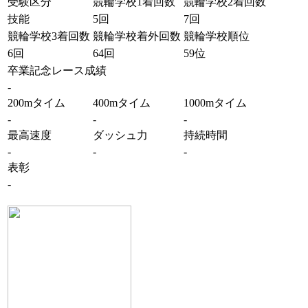
受験区分
競輪学校1着回数
競輪学校2着回数
技能
5回
7回
競輪学校3着回数
競輪学校着外回数
競輪学校順位
6回
64回
59位
卒業記念レース成績
-
200mタイム
400mタイム
1000mタイム
-
-
-
最高速度
ダッシュ力
持続時間
-
-
-
表彰
-