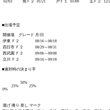
02/03
熊Ｆ２
01/21
戸Ｆ１
01/09
玉Ｆ２
12/
■出場予定
開催場 グレード
月/日
伊東 Ｆ２
08/16～08/18
四日市 Ｆ２
08/29～08/31
西武園 Ｆ２
09/06～09/08
立川 Ｆ２
09/16～09/18
■連対時の決まり手
50%
25%
25%
0%
逃げ
捲り
差し
マーク