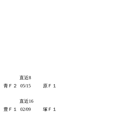
直近8
青Ｆ２
05/15
原Ｆ１
直近16
豊Ｆ１
02/09
塚Ｆ１