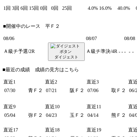
1回
3回
6回
15回
0回
0回
25回
4.0%
16.0%
40.0%
■開催中のレース
平Ｆ２
08/06
08/07
08/08
Ａ級チ予選/2R
Ａ級チ準決/4R
-
-
-
-
-
ダイジェスト
■最近の成績 成績の見方は
こちら
直近1
直近2
直近3
直近
07/30
青Ｆ２
07/21
阪Ｆ２
07/06
取Ｆ２
06/
直近9
直近10
直近11
直近
05/04
弥Ｆ２
04/23
玉Ｆ２
04/14
熊Ｆ２
04/
直近17
直近18
直近19
直近