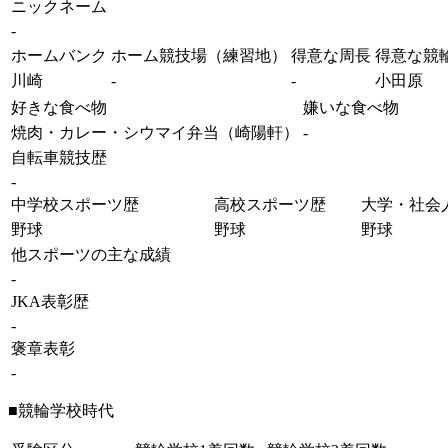
ニックネーム
-
ホームバンク
ホーム競技場（練習地）
得意な周長
得意な競
川崎
-
-
小田原
好きな食べ物
嫌いな食べ物
焼肉・カレー・シウマイ弁当（崎陽軒）
-
自転車競技歴
-
中学校スポーツ歴
高校スポーツ歴
大学・社会
野球
野球
野球
他スポーツの主な成績
-
JKA表彰歴
-
褒章表彰
-
■競輪学校時代