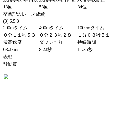
13回
53回
34位
卒業記念レース成績
(3).6.5.3
200mタイム
400mタイム
1000mタイム
０分１１秒５３
０分２３秒２８
１分０８秒５１
最高速度
ダッシュ力
持続時間
63.3km/h
8.23秒
11.35秒
表彰
皆勤賞