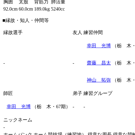
胸囲
太股
背筋力
肺活量
92.0cm
60.0cm
189.0kg
5240cc
■縁故・知人・仲間等
縁故選手
友人
練習仲間
幸田 光博
（栃 木・
-
-
齋藤 昌太
（栃 木・
神山 拓弥
（栃 木・
師匠
弟子
練習グループ
幸田 光博
（栃 木・67期）
-
-
ニックネーム
-
ホームバンク
ホーム競技場（練習地）
得意な周長
得意な競