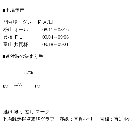
■出場予定
開催場 グレード
月/日
松山 オール
08/11～08/16
豊橋 Ｆ１
09/04～09/06
富山 共同杯
09/18～09/21
■連対時の決まり手
87%
13%
0%
0%
逃げ
捲り
差し
マーク
平均競走得点遷移グラフ
赤線：直近4ヶ月
青線：直近4ヶ