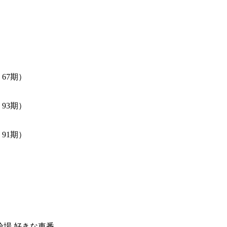
67期）
93期）
91期）
輪場
好きな車番