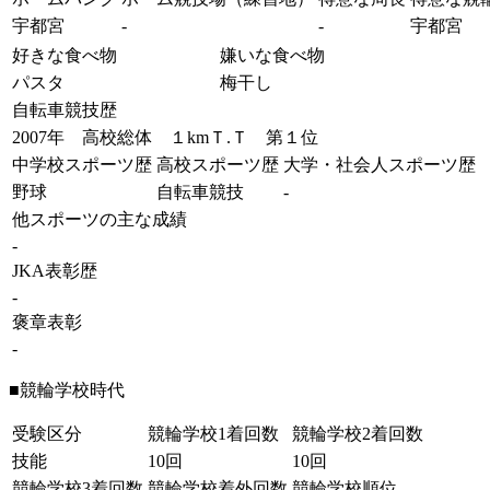
宇都宮
-
-
宇都宮
好きな食べ物
嫌いな食べ物
パスタ
梅干し
自転車競技歴
2007年 高校総体 １kmＴ.Ｔ 第１位
中学校スポーツ歴
高校スポーツ歴
大学・社会人スポーツ歴
野球
自転車競技
-
他スポーツの主な成績
-
JKA表彰歴
-
褒章表彰
-
■競輪学校時代
受験区分
競輪学校1着回数
競輪学校2着回数
技能
10回
10回
競輪学校3着回数
競輪学校着外回数
競輪学校順位