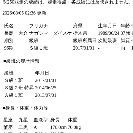
※250競走の成績は、競走得点・各成績には反映されません。
2026/08/05 02:36 更新
氏名
フリガナ
府県
生年月日
年齢
長島 大介
ナガシマ ダイスケ
栃木県
1989/06/24
37歳
期別
級班
級班所属日
次期級班
脚質
96期
Ｓ級１班
2017/01/01
-
両
■級班の履歴情報
級班
年月日
Ｓ級１班
2017/01/01
Ｓ級２班
特昇
2014/06/25
Ａ級１班
2013/07/01
■身長・体重・体力等
星座
九星
血液型
身長
体重
蟹座
二黒
A
176.0cm
76.0kg