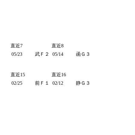
直近7
直近8
１
05/23
武Ｆ２
05/14
函Ｇ３
直近15
直近16
３
02/25
前Ｆ１
02/12
静Ｇ３