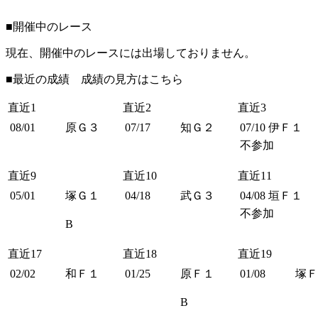
■開催中のレース
現在、開催中のレースには出場しておりません。
■最近の成績 成績の見方は
こちら
直近1
直近2
直近3
08/01
原Ｇ３
07/17
知Ｇ２
07/10
伊Ｆ１
不参加
直近9
直近10
直近11
05/01
塚Ｇ１
04/18
武Ｇ３
04/08
垣Ｆ１
不参加
B
直近17
直近18
直近19
02/02
和Ｆ１
01/25
原Ｆ１
01/08
塚Ｆ
B