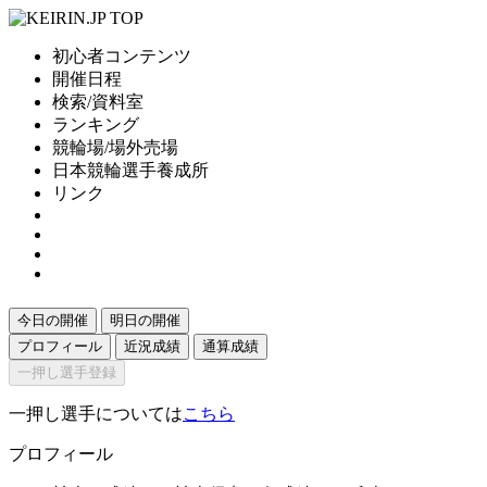
初心者コンテンツ
開催日程
検索/資料室
ランキング
競輪場/場外売場
日本競輪選手養成所
リンク
今日の開催
明日の開催
プロフィール
近況成績
通算成績
一押し選手登録
一押し選手については
こちら
プロフィール