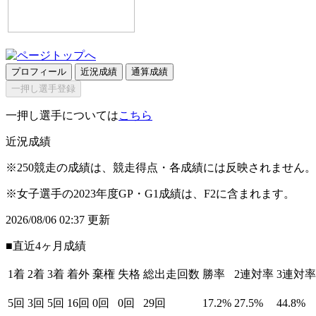
プロフィール
近況成績
通算成績
一押し選手登録
一押し選手については
こちら
近況成績
※250競走の成績は、競走得点・各成績には反映されません。
※女子選手の2023年度GP・G1成績は、F2に含まれます。
2026/08/06 02:37 更新
■直近4ヶ月成績
1着
2着
3着
着外
棄権
失格
総出走回数
勝率
2連対率
3連対率
5回
3回
5回
16回
0回
0回
29回
17.2%
27.5%
44.8%