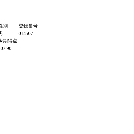
性別
登録番号
男
014507
今期得点
107.90