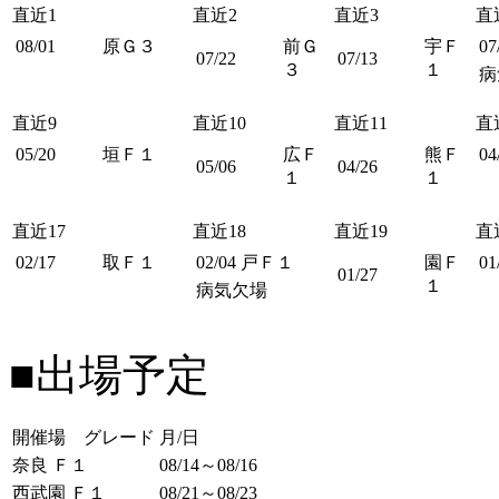
直近1
直近2
直近3
直
08/01
原Ｇ３
前Ｇ
宇Ｆ
07
07/22
07/13
３
１
病
直近9
直近10
直近11
直
05/20
垣Ｆ１
広Ｆ
熊Ｆ
04
05/06
04/26
１
１
直近17
直近18
直近19
直
02/17
取Ｆ１
02/04
戸Ｆ１
園Ｆ
01
01/27
１
病気欠場
■出場予定
開催場 グレード
月/日
奈良 Ｆ１
08/14～08/16
西武園 Ｆ１
08/21～08/23