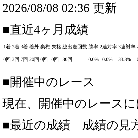
2026/08/08 02:36 更新
■直近4ヶ月成績
1着
2着
3着
着外
棄権
失格
総出走回数
勝率
2連対率
3連対率
0回
3回
7回
20回
0回
0回
30回
0.0%
10.0%
33.3%
■開催中のレース
現在、開催中のレースに
■最近の成績 成績の見