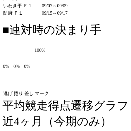
いわき平 Ｆ１
09/07～09/09
防府 Ｆ１
09/15～09/17
■連対時の決まり手
100%
0%
0%
0%
逃げ
捲り
差し
マーク
平均競走得点遷移グラ
近4ヶ月（今期のみ）