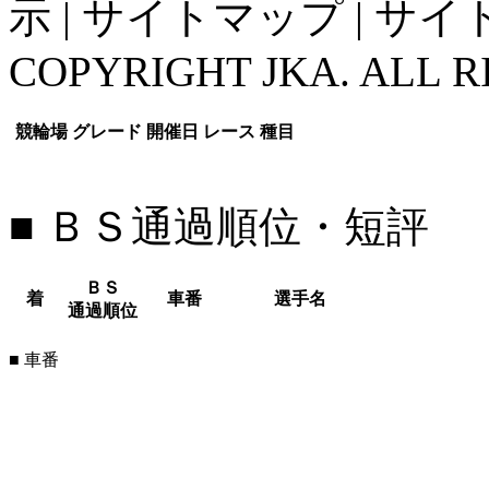
示
|
サイトマップ
|
サイ
COPYRIGHT JKA. ALL R
競輪場
グレード
開催日
レース
種目
■ ＢＳ通過順位・短評
ＢＳ
着
車番
選手名
通過順位
■ 車番