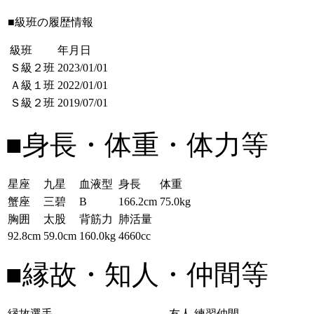
■級班の履歴情報
級班
年月日
Ｓ級２班
2023/01/01
Ａ級１班
2022/01/01
Ｓ級２班
2019/07/01
■身長・体重・体力等
星座
九星
血液型
身長
体重
蟹座
三碧
B
166.2cm
75.0kg
胸囲
太股
背筋力
肺活量
92.8cm
59.0cm
160.0kg
4660cc
■縁故・知人・仲間等
縁故選手
友人
練習仲間