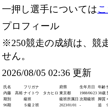
一押し選手については
こ
プロフィール
※250競走の成績は、
せん。
2026/08/05 02:36 更新
氏名
フリガナ
府県
生年月日
年齢
内藤 高裕
ナイトウ タカヒロ
東京都
1988/06/23
38歳
期別
級班
級班所属日
次期級班
脚質
96期
Ｓ級２班
2023/01/01
-
追