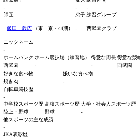
-
-
-
師匠
弟子
練習グループ
飯田 義広
（東 京・44期）
-
西武園クラブ
ニックネーム
-
ホームバンク
ホーム競技場（練習地）
得意な周長
得意な競
西武園
-
-
西武園
好きな食べ物
嫌いな食べ物
焼き肉
-
自転車競技歴
-
中学校スポーツ歴
高校スポーツ歴
大学・社会人スポーツ歴
陸上・野球
野球
-
他スポーツの主な成績
-
JKA表彰歴