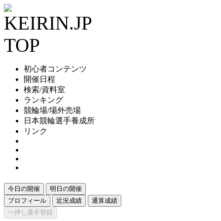
初心者コンテンツ
開催日程
検索/資料室
ランキング
競輪場/場外売場
日本競輪選手養成所
リンク
今日の開催
明日の開催
プロフィール
近況成績
通算成績
一押し選手登録