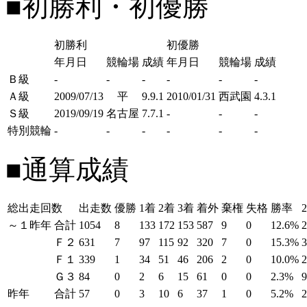
■初勝利・初優勝
初勝利
初優勝
年月日
競輪場
成績
年月日
競輪場
成績
Ｂ級
-
-
-
-
-
-
Ａ級
2009/07/13
平
9.9.1
2010/01/31
西武園
4.3.1
Ｓ級
2019/09/19
名古屋
7.7.1
-
-
-
特別競輪
-
-
-
-
-
-
■通算成績
総出走回数
出走数
優勝
1着
2着
3着
着外
棄権
失格
勝率
～１昨年
合計
1054
8
133
172
153
587
9
0
12.6%
Ｆ２
631
7
97
115
92
320
7
0
15.3%
Ｆ１
339
1
34
51
46
206
2
0
10.0%
Ｇ３
84
0
2
6
15
61
0
0
2.3%
昨年
合計
57
0
3
10
6
37
1
0
5.2%