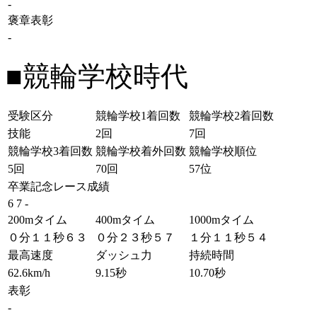
-
褒章表彰
-
■競輪学校時代
受験区分
競輪学校1着回数
競輪学校2着回数
技能
2回
7回
競輪学校3着回数
競輪学校着外回数
競輪学校順位
5回
70回
57位
卒業記念レース成績
6 7 -
200mタイム
400mタイム
1000mタイム
０分１１秒６３
０分２３秒５７
１分１１秒５４
最高速度
ダッシュ力
持続時間
62.6km/h
9.15秒
10.70秒
表彰
-