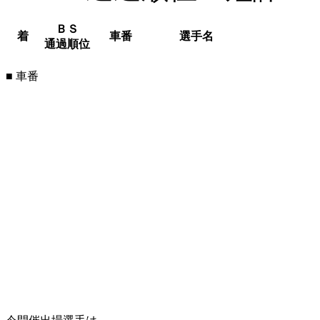
ＢＳ
着
車番
選手名
通過順位
■ 車番