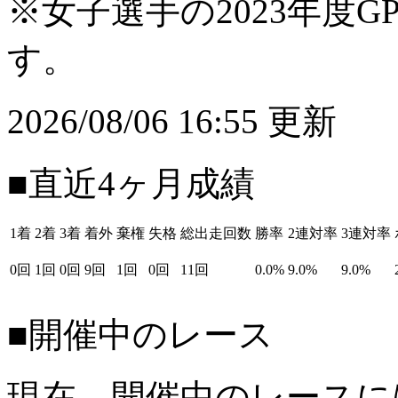
※女子選手の2023年度G
す。
2026/08/06 16:55 更新
■直近4ヶ月成績
1着
2着
3着
着外
棄権
失格
総出走回数
勝率
2連対率
3連対率
0回
1回
0回
9回
1回
0回
11回
0.0%
9.0%
9.0%
■開催中のレース
現在、開催中のレースに