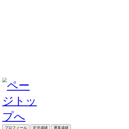
プロフィール
近況成績
通算成績