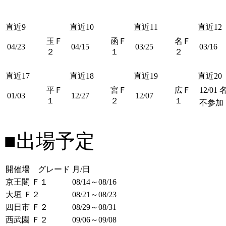
直近9
直近10
直近11
直近12
玉Ｆ
函Ｆ
名Ｆ
04/23
04/15
03/25
03/16
２
１
２
直近17
直近18
直近19
直近20
平Ｆ
宮Ｆ
広Ｆ
12/01
01/03
12/27
12/07
１
２
１
不参加
■出場予定
開催場 グレード
月/日
京王閣 Ｆ１
08/14～08/16
大垣 Ｆ２
08/21～08/23
四日市 Ｆ２
08/29～08/31
西武園 Ｆ２
09/06～09/08