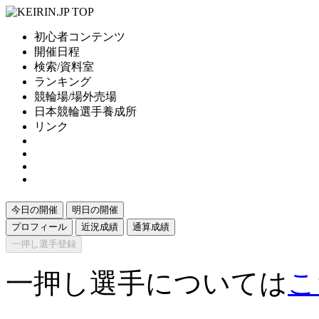
初心者コンテンツ
開催日程
検索/資料室
ランキング
競輪場/場外売場
日本競輪選手養成所
リンク
今日の開催
明日の開催
プロフィール
近況成績
通算成績
一押し選手登録
一押し選手については
こ