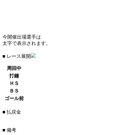
今開催出場選手は
太字で表示されます。
■ レース展開
周回中
打鐘
ＨＳ
ＢＳ
ゴール前
■ 払戻金
■ 備考