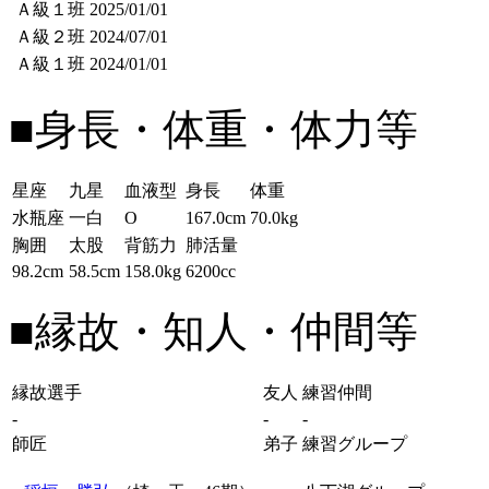
Ａ級１班
2025/01/01
Ａ級２班
2024/07/01
Ａ級１班
2024/01/01
■身長・体重・体力等
星座
九星
血液型
身長
体重
水瓶座
一白
O
167.0cm
70.0kg
胸囲
太股
背筋力
肺活量
98.2cm
58.5cm
158.0kg
6200cc
■縁故・知人・仲間等
縁故選手
友人
練習仲間
-
-
-
師匠
弟子
練習グループ