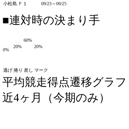
小松島 Ｆ１
09/23～09/25
■連対時の決まり手
60%
20%
20%
0%
逃げ
捲り
差し
マーク
平均競走得点遷移グラ
近4ヶ月（今期のみ）