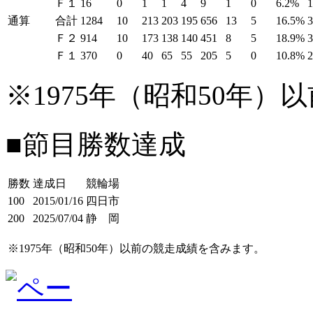
Ｆ１
16
0
1
1
4
9
1
0
6.2%
通算
合計
1284
10
213
203
195
656
13
5
16.5%
Ｆ２
914
10
173
138
140
451
8
5
18.9%
Ｆ１
370
0
40
65
55
205
5
0
10.8%
※1975年（昭和50年
■節目勝数達成
勝数
達成日
競輪場
100
2015/01/16
四日市
200
2025/07/04
静 岡
※1975年（昭和50年）以前の競走成績を含みます。