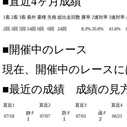
■直近4ヶ月成績
1着
2着
3着
着外
棄権
失格
総出走回数
勝率
2連対率
3連対率
2回
3回
5回
14回
0回
0回
24回
8.3%
20.8%
41.6%
■開催中のレース
現在、開催中のレースに
■最近の成績 成績の見
直近1
直近2
直近3
直近4
静Ｆ
防Ｆ
函Ｆ
07/18
07/07
07/01
06/21
１
１
２