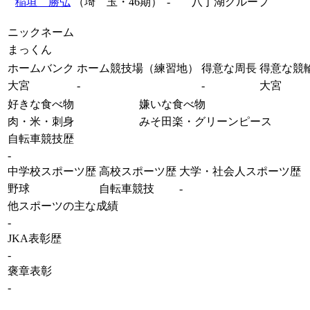
稲垣 勝弘
（埼 玉・46期）
-
八丁湖グループ
ニックネーム
まっくん
ホームバンク
ホーム競技場（練習地）
得意な周長
得意な競
大宮
-
-
大宮
好きな食べ物
嫌いな食べ物
肉・米・刺身
みそ田楽・グリーンピース
自転車競技歴
-
中学校スポーツ歴
高校スポーツ歴
大学・社会人スポーツ歴
野球
自転車競技
-
他スポーツの主な成績
-
JKA表彰歴
-
褒章表彰
-