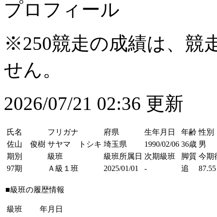
プロフィール
※250競走の成績は、
せん。
2026/07/21 02:36 更新
氏名
フリガナ
府県
生年月日
年齢
性別
佐山 俊樹
サヤマ トシキ
埼玉県
1990/02/06
36歳
男
期別
級班
級班所属日
次期級班
脚質
今期
97期
Ａ級１班
2025/01/01
-
追
87.55
■級班の履歴情報
級班
年月日