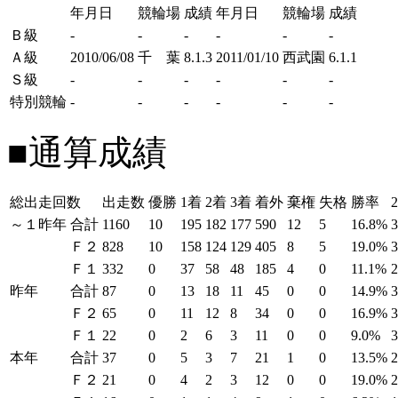
年月日
競輪場
成績
年月日
競輪場
成績
Ｂ級
-
-
-
-
-
-
Ａ級
2010/06/08
千 葉
8.1.3
2011/01/10
西武園
6.1.1
Ｓ級
-
-
-
-
-
-
特別競輪
-
-
-
-
-
-
■通算成績
総出走回数
出走数
優勝
1着
2着
3着
着外
棄権
失格
勝率
～１昨年
合計
1160
10
195
182
177
590
12
5
16.8%
Ｆ２
828
10
158
124
129
405
8
5
19.0%
Ｆ１
332
0
37
58
48
185
4
0
11.1%
昨年
合計
87
0
13
18
11
45
0
0
14.9%
Ｆ２
65
0
11
12
8
34
0
0
16.9%
Ｆ１
22
0
2
6
3
11
0
0
9.0%
本年
合計
37
0
5
3
7
21
1
0
13.5%
Ｆ２
21
0
4
2
3
12
0
0
19.0%