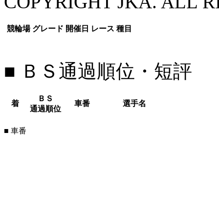
COPYRIGHT JKA. ALL R
競輪場
グレード
開催日
レース
種目
■ ＢＳ通過順位・短評
ＢＳ
着
車番
選手名
通過順位
■ 車番