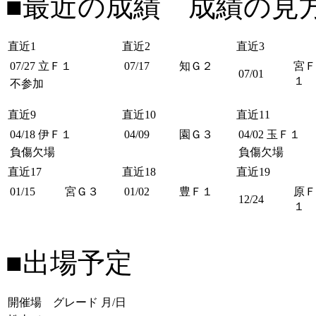
■最近の成績 成績の見
直近1
直近2
直近3
07/27
立Ｆ１
07/17
知Ｇ２
宮Ｆ
07/01
１
不参加
直近9
直近10
直近11
04/18
伊Ｆ１
04/09
園Ｇ３
04/02
玉Ｆ１
負傷欠場
負傷欠場
直近17
直近18
直近19
01/15
宮Ｇ３
01/02
豊Ｆ１
原Ｆ
12/24
１
■出場予定
開催場 グレード
月/日