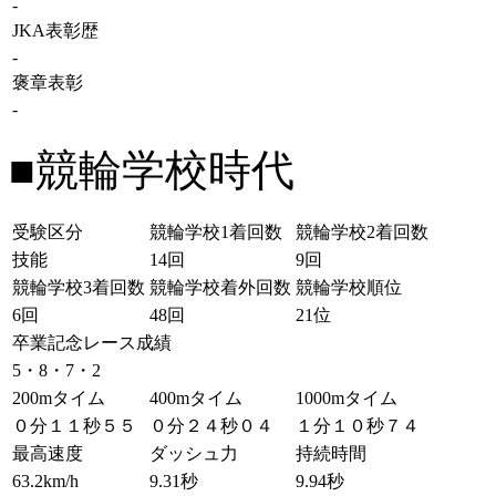
-
JKA表彰歴
-
褒章表彰
-
■競輪学校時代
受験区分
競輪学校1着回数
競輪学校2着回数
技能
14回
9回
競輪学校3着回数
競輪学校着外回数
競輪学校順位
6回
48回
21位
卒業記念レース成績
5・8・7・2
200mタイム
400mタイム
1000mタイム
０分１１秒５５
０分２４秒０４
１分１０秒７４
最高速度
ダッシュ力
持続時間
63.2km/h
9.31秒
9.94秒