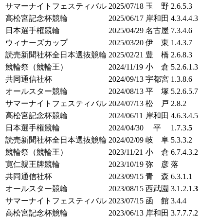
サマーナイトフェスティバル
2025/07/18
玉 野
2.6.5.3
高松宮記念杯競輪
2025/06/17
岸和田
4.3.4.4.3
日本選手権競輪
2025/04/29
名古屋
7.3.4.6
ウィナーズカップ
2025/03/20
伊 東
1.4.3.7
読売新聞社杯全日本選抜競輪
2025/02/21
豊 橋
2.6.8.3
競輪祭（競輪王）
2024/11/19
小 倉
5.2.6.1.3
共同通信社杯
2024/09/13
宇都宮
1.3.8.6
オールスター競輪
2024/08/13
平 塚
5.2.6.5.7
サマーナイトフェスティバル
2024/07/13
松 戸
2.8.2
高松宮記念杯競輪
2024/06/11
岸和田
4.6.3.4.5
日本選手権競輪
2024/04/30
平
1.7.3.
5
読売新聞社杯全日本選抜競輪
2024/02/09
岐 阜
5.3.3.2
競輪祭（競輪王）
2023/11/21
小 倉
6.7.4.3.2
寛仁親王牌競輪
2023/10/19
弥 彦
落
共同通信社杯
2023/09/15
青 森
6.3.1.1
オールスター競輪
2023/08/15
西武園
3.1.2.1.
3
サマーナイトフェスティバル
2023/07/15
函 館
3.4.4
高松宮記念杯競輪
2023/06/13
岸和田
3.7.7.7.2