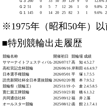
Ｇ３
260
0
33
50
39
129
9
0
12.6%
Ｇ２
51
0
5
7
12
26
1
0
9.8%
Ｇ１
145
0
14
20
25
82
3
1
9.6%
※1975年（昭和50年
■特別競輪出走履歴
競輪名称
開催初日
競輪場
成績
サマーナイトフェスティバル
2026/07/17
高 知
4.5.2.7
高松宮記念杯競輪
2026/06/16
岸和田
4.6.4.9.7
日本選手権競輪
2026/05/01
平 塚
1.7.5.5
読売新聞社杯全日本選抜競輪
2026/02/20
熊 本
7.9.5.2
競輪祭（競輪王）
2025/11/19
小 倉
2.4.5.8.5
寛仁親王牌競輪
2025/10/23
前 橋
6.1.3.2
共同通信社杯
2025/09/12
福 井
2.落
オールスター競輪
2025/08/12
函 館
2.1.7.4.1