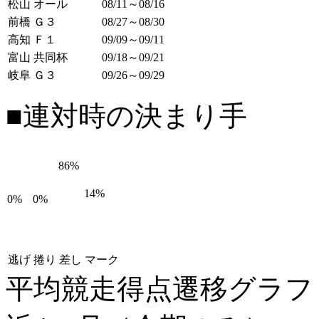
松山 オール
08/11～08/16
前橋 Ｇ３
08/27～08/30
高知 Ｆ１
09/09～09/11
富山 共同杯
09/18～09/21
岐阜 Ｇ３
09/26～09/29
■連対時の決まり手
86%
14%
0%
0%
逃げ
捲り
差し
マーク
平均競走得点遷移グラ