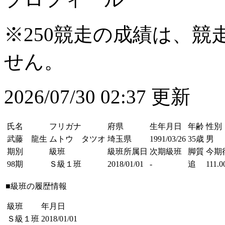
※250競走の成績は、
せん。
2026/07/30 02:37 更新
氏名
フリガナ
府県
生年月日
年齢
性別
武藤 龍生
ムトウ タツオ
埼玉県
1991/03/26
35歳
男
期別
級班
級班所属日
次期級班
脚質
今期
98期
Ｓ級１班
2018/01/01
-
追
111.0
■級班の履歴情報
級班
年月日
Ｓ級１班
2018/01/01