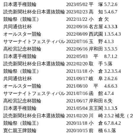
日本選手権競輪
2023/05/02
平 塚
5.7.2.6
読売新聞社杯全日本選抜競輪
2023/02/23
高 知
5.4.6.7
競輪祭（競輪王）
2022/11/22
小 倉
欠
共同通信社杯
2022/09/16
名古屋
4.3.3.
3
オールスター競輪
2022/08/09
西武園
1.3.5.4.3
サマーナイトフェスティバル
2022/07/16
玉 野
4.1.3
高松宮記念杯競輪
2022/06/16
岸和田
3.5.3.5
日本選手権競輪
2022/05/03
平
8.7.1.2
読売新聞社杯全日本選抜競輪
2022/02/20
取 手
5.落
競輪祭（競輪王）
2021/11/18
小 倉
3.2.3.5.4
共同通信社杯
2021/09/17
岐 阜
2.6.2.6
オールスター競輪
2021/08/10
平
4.6.6.3
サマーナイトフェスティバル
2021/07/16
函 館
4.7.4
高松宮記念杯競輪
2021/06/17
岸和田
8.失
日本選手権競輪
2021/05/04
京王閣
3.1.3.
5
読売新聞社杯全日本選抜競輪
2021/02/20
川 崎
2.5.2 補充
競輪祭（競輪王）
2020/11/18
小 倉
6.7.8.4.2
寛仁親王牌競輪
2020/10/15
前 橋
6.1.落