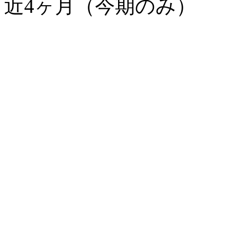
近4ヶ月（今期のみ）