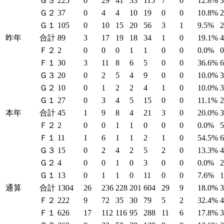
Ｇ３
225
0
29
41
33
115
7
0
12.8%
Ｇ２
37
0
4
4
10
19
0
0
10.8%
Ｇ１
105
0
10
15
20
56
3
1
9.5%
昨年
合計
89
3
17
19
18
34
1
0
19.1%
Ｆ２
2
0
0
0
1
1
0
0
0.0%
Ｆ１
30
3
11
8
6
5
0
0
36.6%
Ｇ３
20
0
2
5
4
9
0
0
10.0%
Ｇ２
10
0
1
2
2
4
1
0
10.0%
Ｇ１
27
0
3
4
5
15
0
0
11.1%
本年
合計
45
1
9
8
4
21
3
0
20.0%
Ｆ２
2
0
0
1
1
0
0
0
0.0%
Ｆ１
11
1
6
1
1
2
1
0
54.5%
Ｇ３
15
0
2
4
2
5
2
0
13.3%
Ｇ２
4
0
0
1
0
3
0
0
0.0%
Ｇ１
13
0
1
1
0
11
0
0
7.6%
通算
合計
1304
26
236
228
201
604
29
9
18.0%
Ｆ２
222
9
72
35
30
79
5
2
32.4%
Ｆ１
626
17
112
116
95
288
11
6
17.8%