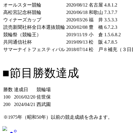
オールスター競輪
2020/08/12
名古屋
4.8.1.2
高松宮記念杯競輪
2020/06/18
和歌山
7.3.7.7
ウィナーズカップ
2020/03/26
福 井
3.5.3.3
読売新聞社杯全日本選抜競輪
2020/02/08
豊 橋
6.7.2.3
競輪祭（競輪王）
2019/11/19
小 倉
1.5.6.8.2
共同通信社杯
2019/09/13
松 阪
4.7.8.5
サマーナイトフェスティバル
2018/07/14
松 戸
8 補充（３日
■節目勝数達成
勝数
達成日
競輪場
100
2016/02/20
佐世保
200
2024/04/21
西武園
※1975年（昭和50年）以前の競走成績を含みます。