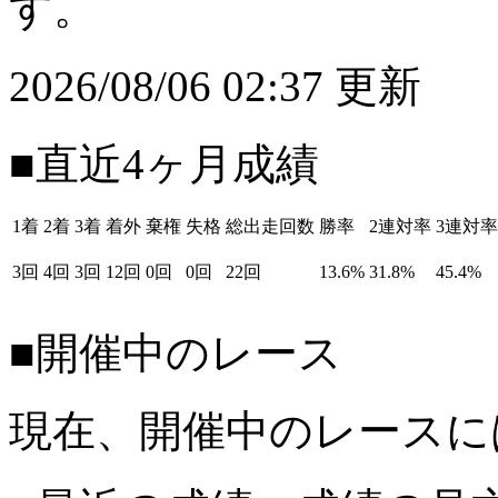
す。
2026/08/06 02:37 更新
■直近4ヶ月成績
1着
2着
3着
着外
棄権
失格
総出走回数
勝率
2連対率
3連対率
3回
4回
3回
12回
0回
0回
22回
13.6%
31.8%
45.4%
■開催中のレース
現在、開催中のレースに