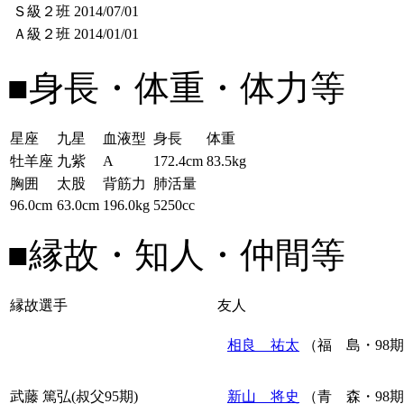
Ｓ級２班
2014/07/01
Ａ級２班
2014/01/01
■身長・体重・体力等
星座
九星
血液型
身長
体重
牡羊座
九紫
A
172.4cm
83.5kg
胸囲
太股
背筋力
肺活量
96.0cm
63.0cm
196.0kg
5250cc
■縁故・知人・仲間等
縁故選手
友人
相良 祐太
（福 島・98
武藤 篤弘(叔父95期)
新山 将史
（青 森・98