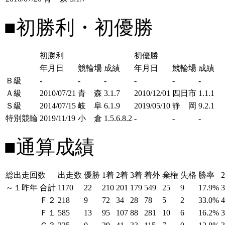
■初勝利・初優勝
初勝利
初優勝
年月日
競輪場
成績
年月日
競輪場
成績
Ｂ級
-
-
-
-
-
-
Ａ級
2010/07/21
青 森
3.1.7
2010/12/01
四日市
1.1.1
Ｓ級
2014/07/15
岐 阜
6.1.9
2019/05/10
静 岡
9.2.1
特別競輪
2019/11/19
小 倉
1.5.6.8.2
-
-
-
■通算成績
総出走回数
出走数
優勝
1着
2着
3着
着外
棄権
失格
勝率
～１昨年
合計
1170
22
210
201
179
549
25
9
17.9%
Ｆ２
218
9
72
34
28
78
5
2
33.0%
Ｆ１
585
13
95
107
88
281
10
6
16.2%