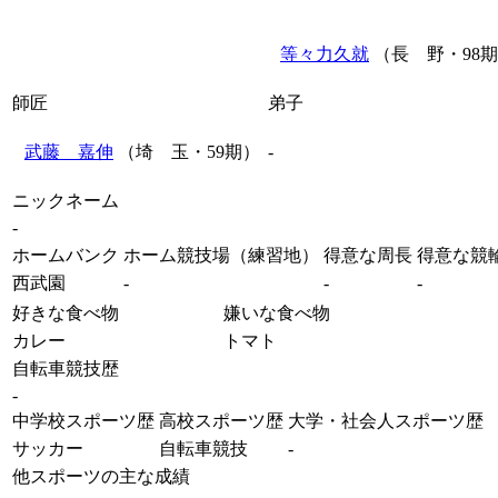
等々力久就
（長 野・98
師匠
弟子
武藤 嘉伸
（埼 玉・59期）
-
ニックネーム
-
ホームバンク
ホーム競技場（練習地）
得意な周長
得意な競
西武園
-
-
-
好きな食べ物
嫌いな食べ物
カレー
トマト
自転車競技歴
-
中学校スポーツ歴
高校スポーツ歴
大学・社会人スポーツ歴
サッカー
自転車競技
-
他スポーツの主な成績