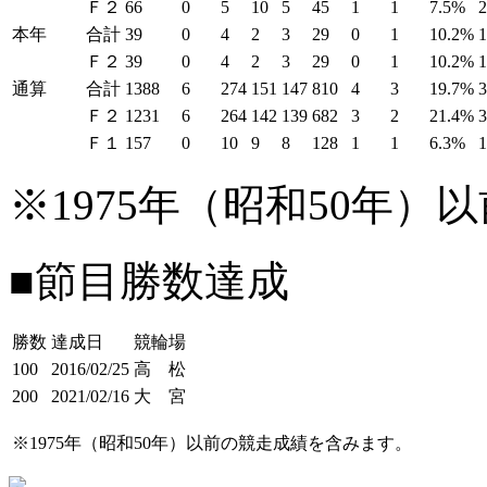
Ｆ２
66
0
5
10
5
45
1
1
7.5%
本年
合計
39
0
4
2
3
29
0
1
10.2%
Ｆ２
39
0
4
2
3
29
0
1
10.2%
通算
合計
1388
6
274
151
147
810
4
3
19.7%
Ｆ２
1231
6
264
142
139
682
3
2
21.4%
Ｆ１
157
0
10
9
8
128
1
1
6.3%
※1975年（昭和50年
■節目勝数達成
勝数
達成日
競輪場
100
2016/02/25
高 松
200
2021/02/16
大 宮
※1975年（昭和50年）以前の競走成績を含みます。