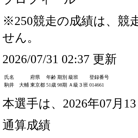
※250競走の成績は、
せん。
2026/07/31 02:37 更新
氏名
府県
年齢
期別
級班
登録番号
駒井 大輔
東京都
51歳
98期
Ａ級３班
014661
本選手は、2026年07月
通算成績