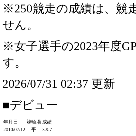
※250競走の成績は、
せん。
※女子選手の2023年度G
す。
2026/07/31 02:37 更新
■デビュー
年月日
競輪場
成績
2010/07/12
平
3.9.7