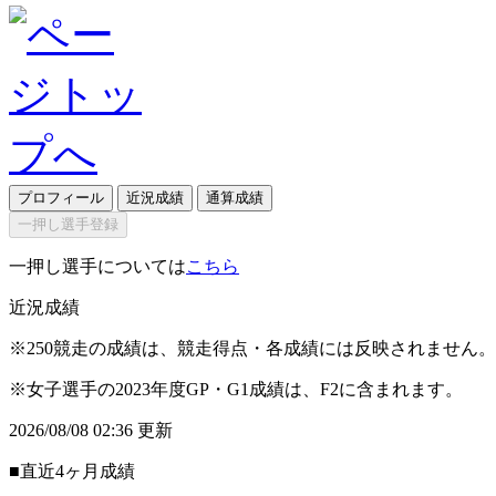
プロフィール
近況成績
通算成績
一押し選手登録
一押し選手については
こちら
近況成績
※250競走の成績は、競走得点・各成績には反映されません。
※女子選手の2023年度GP・G1成績は、F2に含まれます。
2026/08/08 02:36 更新
■直近4ヶ月成績