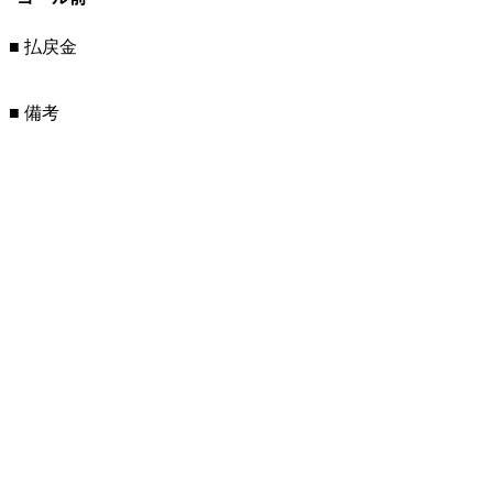
■ 払戻金
■ 備考