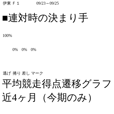
伊東 Ｆ１
09/23～09/25
■連対時の決まり手
100%
0%
0%
0%
逃げ
捲り
差し
マーク
平均競走得点遷移グラ
近4ヶ月（今期のみ）