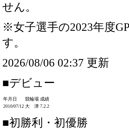
せん。
※女子選手の2023年度G
す。
2026/08/06 02:37 更新
■デビュー
年月日
競輪場
成績
2010/07/12
大 津
7.2.2
■初勝利・初優勝