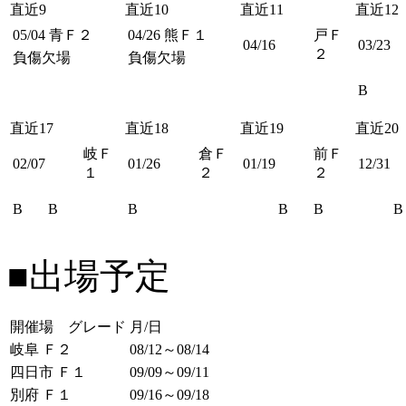
直近9
直近10
直近11
直近12
05/04
青Ｆ２
04/26
熊Ｆ１
戸Ｆ
04/16
03/23
２
負傷欠場
負傷欠場
B
直近17
直近18
直近19
直近20
岐Ｆ
倉Ｆ
前Ｆ
02/07
01/26
01/19
12/31
１
２
２
B
B
B
B
B
B
■出場予定
開催場 グレード
月/日
岐阜 Ｆ２
08/12～08/14
四日市 Ｆ１
09/09～09/11
別府 Ｆ１
09/16～09/18