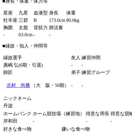
■身長・体重・体力等
星座
九星
血液型
身長
体重
牡羊座
三碧
B
173.0cm
80.0kg
胸囲
太股
背筋力
肺活量
-
63.0cm
-
-
■縁故・知人・仲間等
縁故選手
友人
練習仲間
廣嶋 弘(6期・引退)
-
-
師匠
弟子
練習グループ
北村 尚勝
（大 阪・50期）
-
-
ニックネーム
丹波
ホームバンク
ホーム競技場（練習地）
得意な周長
得意な競
岸和田
-
-
-
好きな食べ物
嫌いな食べ物