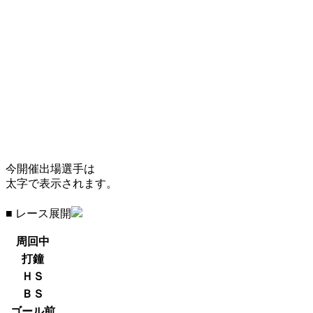
今開催出場選手は
太字で表示されます。
■ レース展開
周回中
打鐘
ＨＳ
ＢＳ
ゴール前