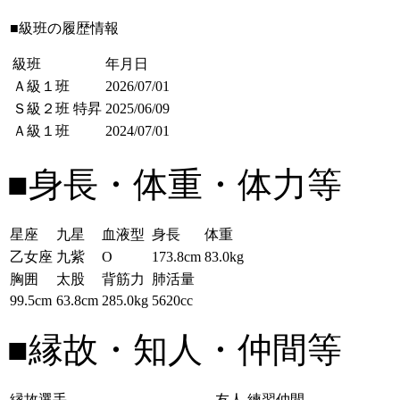
■級班の履歴情報
級班
年月日
Ａ級１班
2026/07/01
Ｓ級２班
特昇
2025/06/09
Ａ級１班
2024/07/01
■身長・体重・体力等
星座
九星
血液型
身長
体重
乙女座
九紫
O
173.8cm
83.0kg
胸囲
太股
背筋力
肺活量
99.5cm
63.8cm
285.0kg
5620cc
■縁故・知人・仲間等
縁故選手
友人
練習仲間