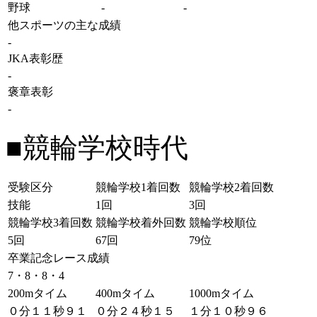
野球
-
-
他スポーツの主な成績
-
JKA表彰歴
-
褒章表彰
-
■競輪学校時代
受験区分
競輪学校1着回数
競輪学校2着回数
技能
1回
3回
競輪学校3着回数
競輪学校着外回数
競輪学校順位
5回
67回
79位
卒業記念レース成績
7・8・8・4
200mタイム
400mタイム
1000mタイム
０分１１秒９１
０分２４秒１５
１分１０秒９６