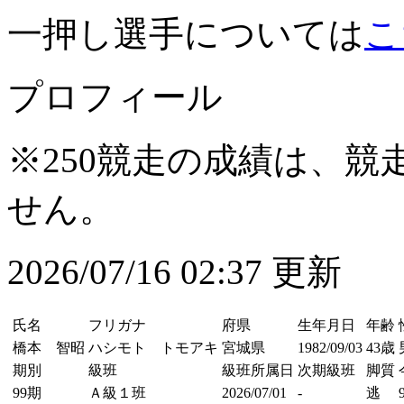
一押し選手については
こ
プロフィール
※250競走の成績は、
せん。
2026/07/16 02:37 更新
氏名
フリガナ
府県
生年月日
年齢
橋本 智昭
ハシモト トモアキ
宮城県
1982/09/03
43歳
期別
級班
級班所属日
次期級班
脚質
99期
Ａ級１班
2026/07/01
-
逃