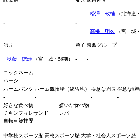
松澤 敬輔
（北海道・
-
-
高橋 明久
（宮 城・
師匠
弟子
練習グループ
秋藤 徳雄
（宮 城・56期）
-
-
ニックネーム
ハーシ
ホームバンク
ホーム競技場（練習地）
得意な周長
得意な競
-
-
-
-
好きな食べ物
嫌いな食べ物
チキンフィレサンド
レバー
自転車競技歴
-
中学校スポーツ歴
高校スポーツ歴
大学・社会人スポーツ歴