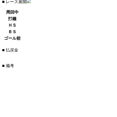
■ レース展開
周回中
打鐘
ＨＳ
ＢＳ
ゴール前
■ 払戻金
■ 備考