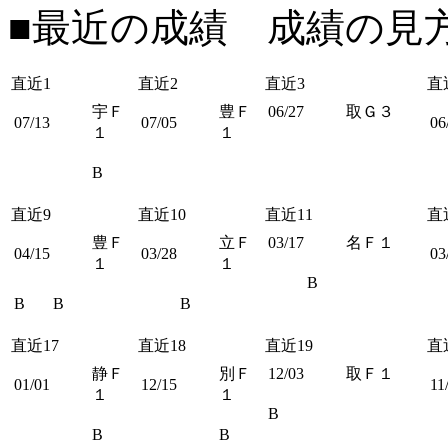
■最近の成績 成績の見
直近1
直近2
直近3
直
宇Ｆ
豊Ｆ
06/27
取Ｇ３
07/13
07/05
06
１
１
B
直近9
直近10
直近11
直
豊Ｆ
立Ｆ
03/17
名Ｆ１
04/15
03/28
03
１
１
B
B
B
B
直近17
直近18
直近19
直
静Ｆ
別Ｆ
12/03
取Ｆ１
01/01
12/15
11
１
１
B
B
B