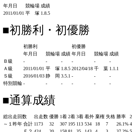
年月日
競輪場
成績
2011/01/01
平 塚
1.8.5
■初勝利・初優勝
初勝利
初優勝
年月日
競輪場
成績
年月日
競輪場
成績
Ｂ級
-
-
-
-
-
-
Ａ級
2011/01/01
平 塚
1.8.5
2012/04/18
千 葉
1.1.1
Ｓ級
2016/01/03
静 岡
3.5.1
-
-
-
特別競輪
-
-
-
-
-
-
■通算成績
総出走回数
出走数
優勝
1着
2着
3着
着外
棄権
失格
勝率
～１昨年
合計
1173
32
307
195
113
534
18
7
26.1%
Ｆ２
424
20
158
81
35
143
4
3
37.2%