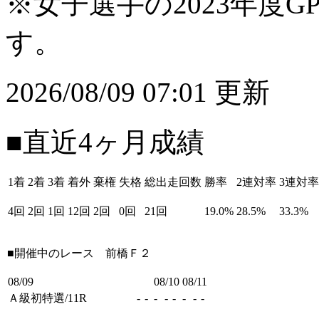
※女子選手の2023年度G
す。
2026/08/09 07:01 更新
■直近4ヶ月成績
1着
2着
3着
着外
棄権
失格
総出走回数
勝率
2連対率
3連対率
4回
2回
1回
12回
2回
0回
21回
19.0%
28.5%
33.3%
■開催中のレース
前橋Ｆ２
08/09
08/10
08/11
Ａ級初特選/11R
-
-
-
-
-
-
-
-