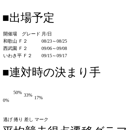
■出場予定
開催場 グレード
月/日
和歌山 Ｆ２
08/23～08/25
西武園 Ｆ２
09/06～09/08
いわき平 Ｆ２
09/15～09/17
■連対時の決まり手
50%
33%
17%
0%
逃げ
捲り
差し
マーク