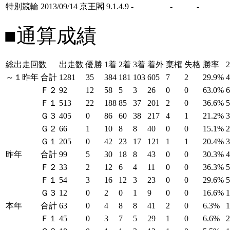
特別競輪
2013/09/14
京王閣
9.1.4.9
-
-
-
■通算成績
総出走回数
出走数
優勝
1着
2着
3着
着外
棄権
失格
勝率
～１昨年
合計
1281
35
384
181
103
605
7
2
29.9%
Ｆ２
92
12
58
5
3
26
0
0
63.0%
Ｆ１
513
22
188
85
37
201
2
0
36.6%
Ｇ３
405
0
86
60
38
217
4
1
21.2%
Ｇ２
66
1
10
8
8
40
0
0
15.1%
Ｇ１
205
0
42
23
17
121
1
1
20.4%
昨年
合計
99
5
30
18
8
43
0
0
30.3%
Ｆ２
33
2
12
6
4
11
0
0
36.3%
Ｆ１
54
3
16
12
3
23
0
0
29.6%
Ｇ３
12
0
2
0
1
9
0
0
16.6%
本年
合計
63
0
4
8
8
41
2
0
6.3%
Ｆ１
45
0
3
7
5
29
1
0
6.6%