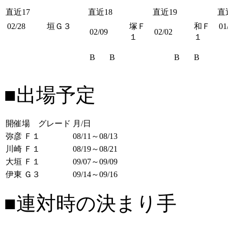
直近17
直近18
直近19
直
02/28
垣Ｇ３
塚Ｆ
和Ｆ
01
02/09
02/02
１
１
B
B
B
B
■出場予定
開催場 グレード
月/日
弥彦 Ｆ１
08/11～08/13
川崎 Ｆ１
08/19～08/21
大垣 Ｆ１
09/07～09/09
伊東 Ｇ３
09/14～09/16
■連対時の決まり手