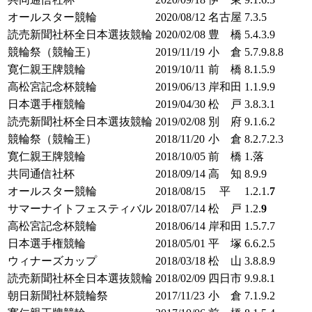
オールスター競輪
2020/08/12
名古屋
7.3.5
読売新聞社杯全日本選抜競輪
2020/02/08
豊 橋
5.4.3.9
競輪祭（競輪王）
2019/11/19
小 倉
5.7.9.8.8
寛仁親王牌競輪
2019/10/11
前 橋
8.1.5.9
高松宮記念杯競輪
2019/06/13
岸和田
1.1.9.9
日本選手権競輪
2019/04/30
松 戸
3.8.3.1
読売新聞社杯全日本選抜競輪
2019/02/08
別 府
9.1.6.2
競輪祭（競輪王）
2018/11/20
小 倉
8.2.7.2.3
寛仁親王牌競輪
2018/10/05
前 橋
1.落
共同通信社杯
2018/09/14
高 知
8.9.9
オールスター競輪
2018/08/15
平
1.2.1.
7
サマーナイトフェスティバル
2018/07/14
松 戸
1.2.
9
高松宮記念杯競輪
2018/06/14
岸和田
1.5.7.7
日本選手権競輪
2018/05/01
平 塚
6.6.2.5
ウィナーズカップ
2018/03/18
松 山
3.8.8.9
読売新聞社杯全日本選抜競輪
2018/02/09
四日市
9.9.8.1
朝日新聞社杯競輪祭
2017/11/23
小 倉
7.1.9.2