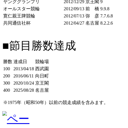
ヤンググランプリ
2012/12/29
京王閣
9
オールスター競輪
2012/09/13
前 橋
9.9.8
寛仁親王牌競輪
2012/07/13
弥 彦
7.7.6.8
共同通信社杯
2012/04/27
名古屋
8.2.2.6
■節目勝数達成
勝数
達成日
競輪場
100
2013/04/18
西武園
200
2016/06/11
向日町
300
2020/10/24
京王閣
400
2025/08/28
名古屋
※1975年（昭和50年）以前の競走成績を含みます。