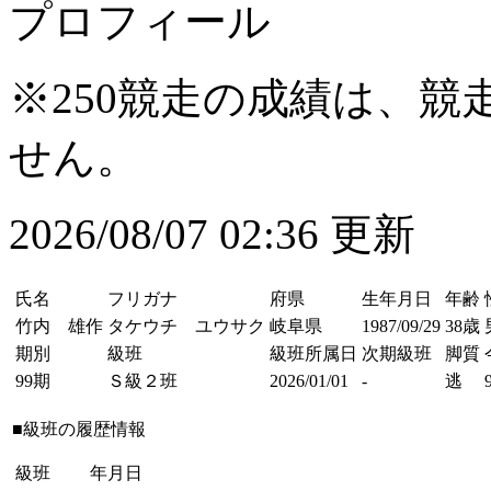
プロフィール
※250競走の成績は、
せん。
2026/08/07 02:36 更新
氏名
フリガナ
府県
生年月日
年齢
竹内 雄作
タケウチ ユウサク
岐阜県
1987/09/29
38歳
期別
級班
級班所属日
次期級班
脚質
99期
Ｓ級２班
2026/01/01
-
逃
■級班の履歴情報
級班
年月日