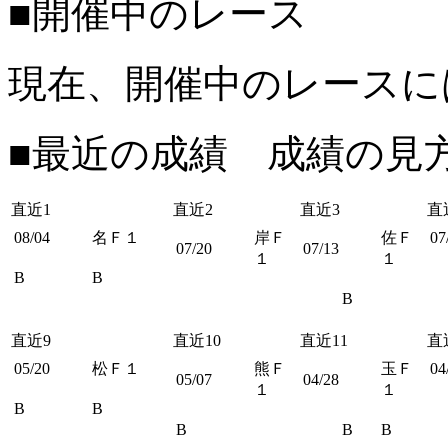
■開催中のレース
現在、開催中のレースに
■最近の成績 成績の見
直近1
直近2
直近3
直
08/04
名Ｆ１
岸Ｆ
佐Ｆ
07
07/20
07/13
１
１
B
B
B
直近9
直近10
直近11
直
05/20
松Ｆ１
熊Ｆ
玉Ｆ
04
05/07
04/28
１
１
B
B
B
B
B