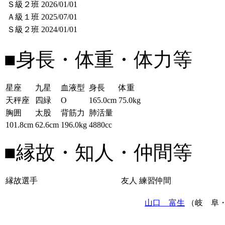
Ｓ級２班
2026/01/01
Ａ級１班
2025/07/01
Ｓ級２班
2024/01/01
■身長・体重・体力等
星座
九星
血液型
身長
体重
天秤座
四緑
O
165.0cm
75.0kg
胸囲
太股
背筋力
肺活量
101.8cm
62.6cm
196.0kg
4880cc
■縁故・知人・仲間等
縁故選手
友人
練習仲間
山口 富生
（岐 阜・