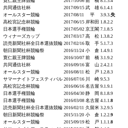
寛仁親王牌競輪
2017/10/06
前 橋
8.1.5.4
共同通信社杯
2017/09/15
武 雄
6.1.4.1
オールスター競輪
2017/08/11
平
3.9.3.
失
高松宮記念杯競輪
2017/06/15
岸和田
1.8.2.2
日本選手権競輪
2017/05/02
京王閣
7.1.8.5
ウィナーズカップ
2017/03/17
高 松
1.3.8.2
読売新聞社杯全日本選抜競輪
2017/02/16
取 手
5.1.7.3
朝日新聞社杯競輪祭
2016/11/24
小 倉
1.4.9.1
寛仁親王牌競輪
2016/10/07
前 橋
3.1.9.2
共同通信社杯
2016/09/16
富 山
2.4.2.
1
オールスター競輪
2016/08/11
松 戸
1.2.8.3
サマーナイトフェスティバル
2016/07/16
川 崎
9.5.3
高松宮記念杯競輪
2016/06/16
名古屋
9.1.9.1
日本選手権競輪
2016/04/30
静 岡
8.1.8.9
日本選手権競輪
2016/03/08
名古屋
4.1.1.
8
読売新聞社杯全日本選抜競輪
2016/02/11
久留米
3.2.9.5
朝日新聞社杯競輪祭
2015/11/20
小 倉
1.2.2.
9
オールスター競輪
2015/09/19
松 戸
1.1.1.
8