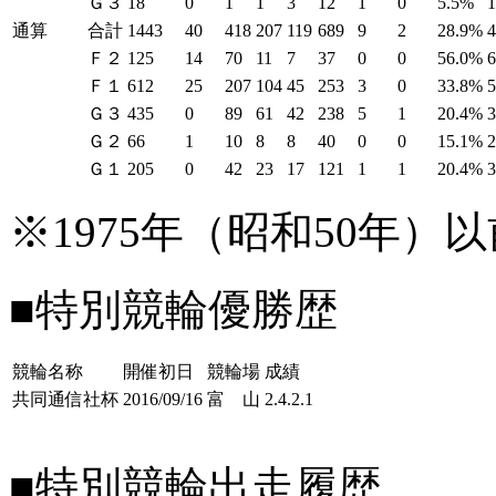
Ｇ３
18
0
1
1
3
12
1
0
5.5%
1
通算
合計
1443
40
418
207
119
689
9
2
28.9%
Ｆ２
125
14
70
11
7
37
0
0
56.0%
Ｆ１
612
25
207
104
45
253
3
0
33.8%
Ｇ３
435
0
89
61
42
238
5
1
20.4%
Ｇ２
66
1
10
8
8
40
0
0
15.1%
Ｇ１
205
0
42
23
17
121
1
1
20.4%
※1975年（昭和50年
■特別競輪優勝歴
競輪名称
開催初日
競輪場
成績
共同通信社杯
2016/09/16
富 山
2.4.2.
1
■特別競輪出走履歴