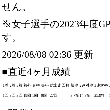
せん。
※女子選手の2023年度G
す。
2026/08/08 02:36 更新
■直近4ヶ月成績
1着
2着
3着
着外
棄権
失格
総出走回数
勝率
2連対率
3連対率
1回
3回
3回
19回
1回
0回
27回
3.7%
14.8%
25.9%