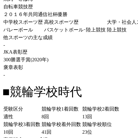
自転車競技歴
２０１６年共同通信社杯優勝
中学校スポーツ歴
高校スポーツ歴
大学・社会人
バレーボール
バスケットボール･陸上競技
陸上競技
他スポーツの主な成績
-
JKA表彰歴
300勝選手賞(2020年)
褒章表彰
-
■競輪学校時代
受験区分
競輪学校1着回数
競輪学校2着回数
適性
8回
13回
競輪学校3着回数
競輪学校着外回数
競輪学校順位
10回
41回
23位