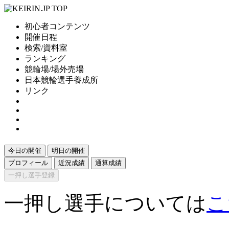
初心者コンテンツ
開催日程
検索/資料室
ランキング
競輪場/場外売場
日本競輪選手養成所
リンク
今日の開催
明日の開催
プロフィール
近況成績
通算成績
一押し選手登録
一押し選手については
こ