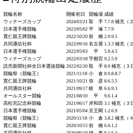
競輪名称
開催初日
競輪場
成績
ウィナーズカップ
2024/03/21
取 手
7.7.8 補充
日本選手権競輪
2023/05/02
平 塚
7.7.9
寛仁親王牌競輪
2022/10/20
前 橋
2.9.9.5
共同通信社杯
2022/09/16
名古屋
1.3.3 補充
日本選手権競輪
2022/05/03
平
5.9.4.5
ウィナーズカップ
2022/03/18
宇都宮
9.2.5.9
読売新聞社杯全日本選抜競輪
2022/02/20
取 手
8.9 補充（
競輪祭（競輪王）
2021/11/18
小 倉
8.9.8.8.7
寛仁親王牌競輪
2021/10/21
弥 彦
8.6.5.5
共同通信社杯
2021/09/17
岐 阜
6.6.9.3
オールスター競輪
2021/08/10
平
9.6.1.4
高松宮記念杯競輪
2021/06/17
岸和田
3.1 補充（
日本選手権競輪
2021/05/04
京王閣
1.2.6.9
競輪祭（競輪王）
2020/11/18
小 倉
3.8.2 補充
寛仁親王牌競輪
2020/10/15
前 橋
6.6.1.2
共同通信社杯
2020/09/18
伊 東
9.1.6.3