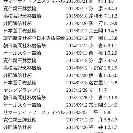
サマーナイトフェスティバル
2015/08/21
函 館
1.4.8
寛仁親王牌競輪
2015/07/17
弥 彦
3.9.4.3
高松宮記念杯競輪
2015/06/18
岸和田
7.1.1.2
共同通信社杯
2015/04/26
防 府
8.1.9.9
日本選手権競輪
2015/03/17
京王閣
1.9.4.5
読売新聞社杯全日本選抜競輪
2015/02/12
静 岡
8.1.5.8
朝日新聞社杯競輪祭
2014/11/21
小 倉
6.9.1.1
オールスター競輪
2014/09/11
前 橋
1.5.2.9
寛仁親王牌競輪
2014/07/18
弥 彦
3.9.9.2
高松宮記念杯競輪
2014/06/12
宇都宮
2.8.2.9
共同通信社杯
2014/04/26
伊 東
8.3.8.6
日本選手権競輪
2014/03/18
名古屋
2.1.9.8
ヤンググランプリ
2013/12/29
立 川
7
朝日新聞社杯競輪祭
2013/11/28
小 倉
5.3.1.9
オールスター競輪
2013/09/12
京王閣
9.1.4.9
サマーナイトフェスティバル
2013/08/02
平
8.8
寛仁親王牌競輪
2013/07/12
弥 彦
5.8.8.7
共同通信社杯
2013/04/26
福 井
1.2.7.7