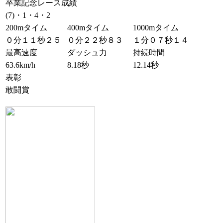
卒業記念レース成績
(7)・1・4・2
200mタイム
400mタイム
1000mタイム
０分１１秒２５
０分２２秒８３
１分０７秒１４
最高速度
ダッシュ力
持続時間
63.6km/h
8.18秒
12.14秒
表彰
敢闘賞