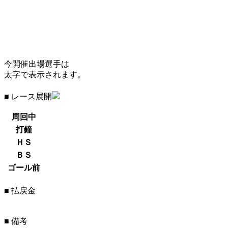
今開催出場選手は
太字で表示されます。
■ レース展開
周回中
打鐘
ＨＳ
ＢＳ
ゴール前
■ 払戻金
■ 備考