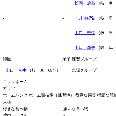
松岡 篤哉
（岐 阜・
-
-
向井裕紀弘
（岐 阜・
山口 聖矢
（岐 阜・
山口 拳矢
（岐 阜・
師匠
弟子
練習グループ
山口 富生
（岐 阜・68期）
-
北陽グループ
ニックネーム
ガッツ
ホームバンク
ホーム競技場（練習地）
得意な周長
得意な競
大垣
-
-
-
好きな食べ物
嫌いな食べ物
焼肉・ごはん
-