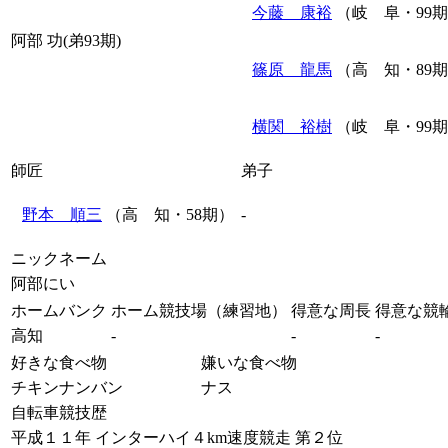
今藤 康裕
（岐 阜・99
阿部 功(弟93期)
篠原 龍馬
（高 知・89
横関 裕樹
（岐 阜・99
師匠
弟子
野本 順三
（高 知・58期）
-
ニックネーム
阿部にい
ホームバンク
ホーム競技場（練習地）
得意な周長
得意な競
高知
-
-
-
好きな食べ物
嫌いな食べ物
チキンナンバン
ナス
自転車競技歴
平成１１年 インターハイ４km速度競走 第２位