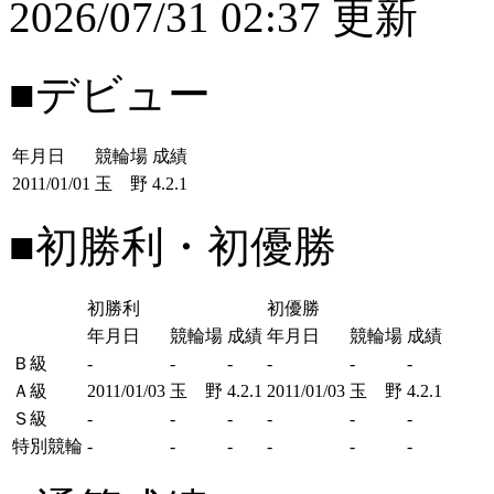
2026/07/31 02:37 更新
■デビュー
年月日
競輪場
成績
2011/01/01
玉 野
4.2.1
■初勝利・初優勝
初勝利
初優勝
年月日
競輪場
成績
年月日
競輪場
成績
Ｂ級
-
-
-
-
-
-
Ａ級
2011/01/03
玉 野
4.2.1
2011/01/03
玉 野
4.2.1
Ｓ級
-
-
-
-
-
-
特別競輪
-
-
-
-
-
-