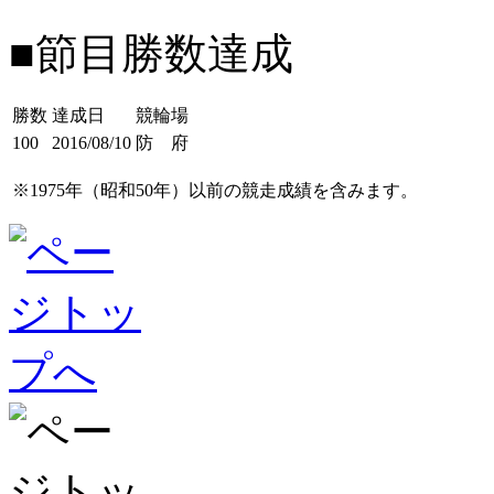
■節目勝数達成
勝数
達成日
競輪場
100
2016/08/10
防 府
※1975年（昭和50年）以前の競走成績を含みます。