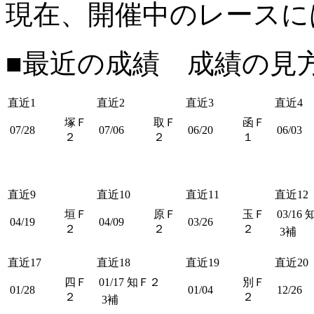
現在、開催中のレースに
■最近の成績 成績の見
直近1
直近2
直近3
直近4
塚Ｆ
取Ｆ
函Ｆ
07/28
07/06
06/20
06/03
２
２
１
直近9
直近10
直近11
直近12
垣Ｆ
原Ｆ
玉Ｆ
03/16
04/19
04/09
03/26
２
２
２
3補
直近17
直近18
直近19
直近20
四Ｆ
01/17
知Ｆ２
別Ｆ
01/28
01/04
12/26
２
２
3補