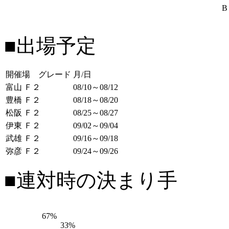
B
■出場予定
開催場 グレード
月/日
富山 Ｆ２
08/10～08/12
豊橋 Ｆ２
08/18～08/20
松阪 Ｆ２
08/25～08/27
伊東 Ｆ２
09/02～09/04
武雄 Ｆ２
09/16～09/18
弥彦 Ｆ２
09/24～09/26
■連対時の決まり手
67%
33%