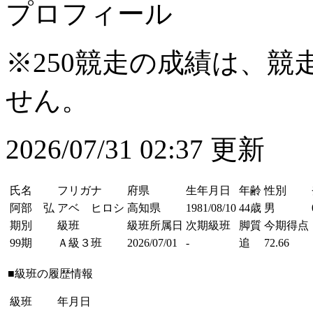
プロフィール
※250競走の成績は、
せん。
2026/07/31 02:37 更新
氏名
フリガナ
府県
生年月日
年齢
性別
阿部 弘
アベ ヒロシ
高知県
1981/08/10
44歳
男
期別
級班
級班所属日
次期級班
脚質
今期得点
99期
Ａ級３班
2026/07/01
-
追
72.66
■級班の履歴情報
級班
年月日