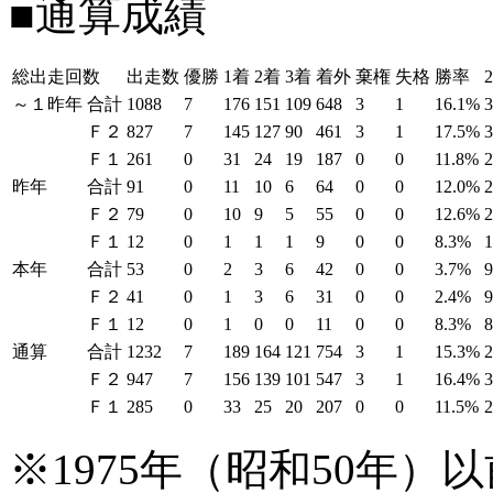
■通算成績
総出走回数
出走数
優勝
1着
2着
3着
着外
棄権
失格
勝率
～１昨年
合計
1088
7
176
151
109
648
3
1
16.1%
Ｆ２
827
7
145
127
90
461
3
1
17.5%
Ｆ１
261
0
31
24
19
187
0
0
11.8%
昨年
合計
91
0
11
10
6
64
0
0
12.0%
Ｆ２
79
0
10
9
5
55
0
0
12.6%
Ｆ１
12
0
1
1
1
9
0
0
8.3%
本年
合計
53
0
2
3
6
42
0
0
3.7%
Ｆ２
41
0
1
3
6
31
0
0
2.4%
Ｆ１
12
0
1
0
0
11
0
0
8.3%
通算
合計
1232
7
189
164
121
754
3
1
15.3%
Ｆ２
947
7
156
139
101
547
3
1
16.4%
Ｆ１
285
0
33
25
20
207
0
0
11.5%
※1975年（昭和50年