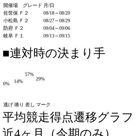
開催場 グレード
月/日
佐世保 Ｆ２
08/18～08/20
小松島 Ｆ２
08/27～08/29
防府 Ｆ２
09/04～09/06
岐阜 Ｆ１
09/13～09/15
■連対時の決まり手
57%
29%
14%
0%
逃げ
捲り
差し
マーク
平均競走得点遷移グラ
近4ヶ月（今期のみ）