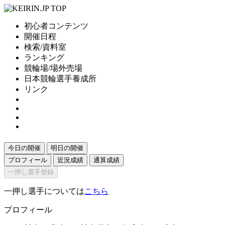
初心者コンテンツ
開催日程
検索/資料室
ランキング
競輪場/場外売場
日本競輪選手養成所
リンク
今日の開催
明日の開催
プロフィール
近況成績
通算成績
一押し選手登録
一押し選手については
こちら
プロフィール