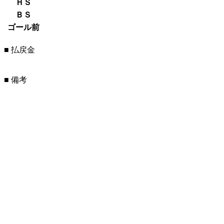
ＨＳ
ＢＳ
ゴール前
■ 払戻金
■ 備考