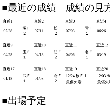
■最近の成績 成績の見
直近1
直近2
直近3
直近4
塚Ｆ
松Ｆ
青Ｆ
07/28
07/11
07/03
06/26
２
２
１
直近9
直近10
直近11
直近12
玉Ｆ
防Ｆ
名Ｆ
04/28
04/18
04/06
03/19
１
２
１
直近17
直近18
直近19
直近20
武Ｆ
倉Ｆ
12/24
原Ｆ１
12/03
01/18
01/08
１
２
負傷欠場
負傷欠
■出場予定