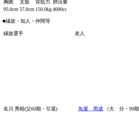
胸囲
太股
背筋力
肺活量
95.0cm
57.0cm
150.0kg
4000cc
■縁故・知人・仲間等
縁故選手
友人
名川 秀樹(父60期・引退)
魚屋 周成
（大 分・99