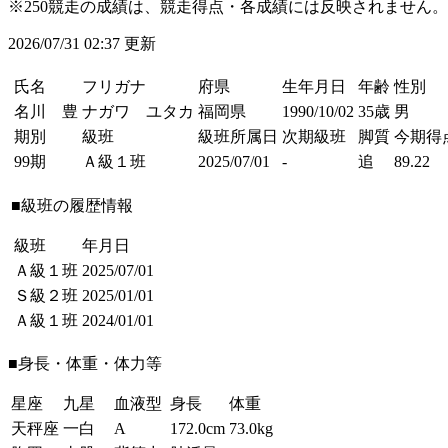
※250競走の成績は、競走得点・各成績には反映されません。
2026/07/31 02:37 更新
氏名
フリガナ
府県
生年月日
年齢
性別
名川 豊
ナガワ ユタカ
福岡県
1990/10/02
35歳
男
期別
級班
級班所属日
次期級班
脚質
今期得
99期
Ａ級１班
2025/07/01
-
追
89.22
■級班の履歴情報
級班
年月日
Ａ級１班
2025/07/01
Ｓ級２班
2025/01/01
Ａ級１班
2024/01/01
■身長・体重・体力等
星座
九星
血液型
身長
体重
天秤座
一白
A
172.0cm
73.0kg