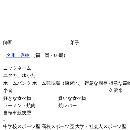
師匠
弟子
名川 秀樹
（福 岡・60期）
-
ニックネーム
ユタカ、ゆかた
ホームバンク
ホーム競技場（練習地）
得意な周長
得意な競
小倉
-
-
久留米
好きな食べ物
嫌いな食べ物
ラーメン・焼肉
焼レバー
自転車競技歴
-
中学校スポーツ歴
高校スポーツ歴
大学・社会人スポーツ歴