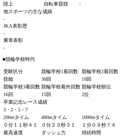
陸上
自転車競技
-
他スポーツの主な成績
-
JKA表彰歴
-
褒章表彰
-
■競輪学校時代
受験区分
競輪学校1着回数
競輪学校2着回数
技能
30回
19回
競輪学校3着回数
競輪学校着外回数
競輪学校順位
16回
15回
2位
卒業記念レース成績
3・2・5・7
200mタイム
400mタイム
1000mタイム
０分１１秒４１
０分２３秒３１
１分０９秒７４
最高速度
ダッシュ力
持続時間