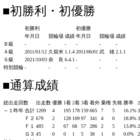
■初勝利・初優勝
初勝利
初優勝
年月日
競輪場
成績
年月日
競輪場
成績
Ｂ級
-
-
-
-
-
-
Ａ級
2011/01/12
久留米
1.1.4
2011/06/01
武 雄
2.1.1
Ｓ級
2021/10/03
奈 良
6.4.1
-
-
-
特別競輪
-
-
-
-
-
-
■通算成績
総出走回数
出走数
優勝
1着
2着
3着
着外
棄権
失格
勝率
～１昨年
合計
1209
4
195
178
159
665
7
5
16.1%
Ｆ２
679
2
128
109
97
341
4
0
18.8%
Ｆ１
485
2
67
68
57
286
2
5
13.8%
Ｇ３
45
0
0
1
5
38
1
0
0.0%