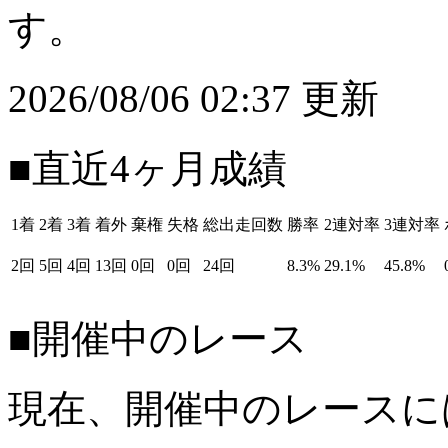
す。
2026/08/06 02:37 更新
■直近4ヶ月成績
1着
2着
3着
着外
棄権
失格
総出走回数
勝率
2連対率
3連対率
2回
5回
4回
13回
0回
0回
24回
8.3%
29.1%
45.8%
■開催中のレース
現在、開催中のレースに