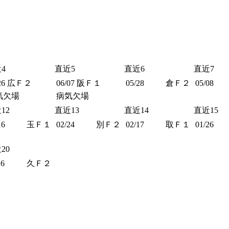
4
直近5
直近6
直近7
26
広Ｆ２
06/07
阪Ｆ１
05/28
倉Ｆ２
05/08
気欠場
病気欠場
12
直近13
直近14
直近15
16
玉Ｆ１
02/24
別Ｆ２
02/17
取Ｆ１
01/26
20
16
久Ｆ２