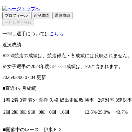
プロフィール
近況成績
通算成績
一押し選手登録
一押し選手については
こちら
近況成績
※250競走の成績は、競走得点・各成績には反映されません。
※女子選手の2023年度GP・G1成績は、F2に含まれます。
2026/08/06 07:04 更新
■直近4ヶ月成績
1着
2着
3着
着外
棄権
失格
総出走回数
勝率
2連対率
3連対率
2回
2回
3回
9回
0回
0回
16回
12.5%
25.0%
43.7%
■開催中のレース
伊東Ｆ２