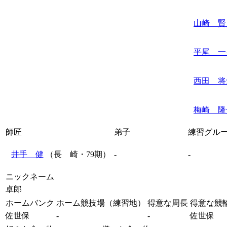
山崎 賢
平尾 一
西田 将
梅崎 隆
師匠
弟子
練習グル
井手 健
（長 崎・79期）
-
-
ニックネーム
卓郎
ホームバンク
ホーム競技場（練習地）
得意な周長
得意な競
佐世保
-
-
佐世保