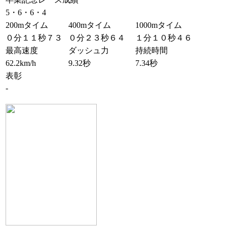
5・6・6・4
200mタイム
400mタイム
1000mタイム
０分１１秒７３
０分２３秒６４
１分１０秒４６
最高速度
ダッシュ力
持続時間
62.2km/h
9.32秒
7.34秒
表彰
-