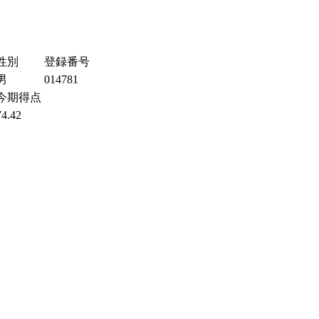
性別
登録番号
男
014781
今期得点
74.42