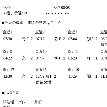
08/06
08/07
08/08
Ａ級チ予選/3R
-
-
-
-
-
-
-
-
■最近の成績 成績の見方は
こちら
直近1
直近2
直近3
直近
07/30
青Ｆ２
07/17
弥Ｆ２
07/04
別Ｆ２
06/
病
直近9
直近10
直近11
直近
04/22
久Ｆ２
04/07
塚Ｆ２
03/23
静Ｆ１
03/
直近17
直近18
直近19
直近
12/30
久Ｆ２
12/09
知Ｆ２
11/29
閣Ｆ１
11/
病気欠場
■出場予定
開催場 グレード
月/日