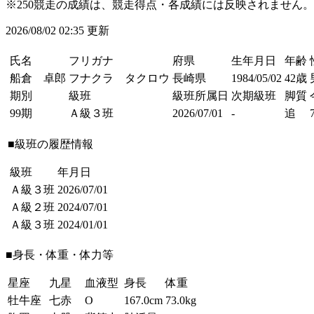
※250競走の成績は、競走得点・各成績には反映されません。
2026/08/02 02:35 更新
氏名
フリガナ
府県
生年月日
年齢
船倉 卓郎
フナクラ タクロウ
長崎県
1984/05/02
42歳
期別
級班
級班所属日
次期級班
脚質
99期
Ａ級３班
2026/07/01
-
追
■級班の履歴情報
級班
年月日
Ａ級３班
2026/07/01
Ａ級２班
2024/07/01
Ａ級３班
2024/01/01
■身長・体重・体力等
星座
九星
血液型
身長
体重
牡牛座
七赤
O
167.0cm
73.0kg