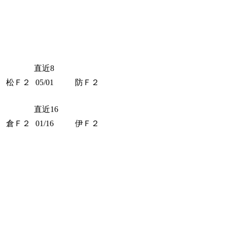
直近8
松Ｆ２
05/01
防Ｆ２
直近16
倉Ｆ２
01/16
伊Ｆ２