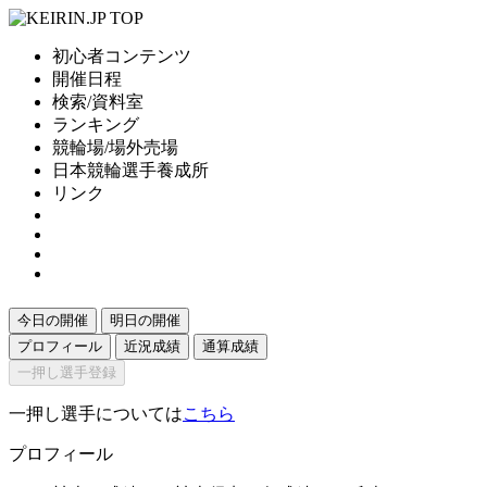
初心者コンテンツ
開催日程
検索/資料室
ランキング
競輪場/場外売場
日本競輪選手養成所
リンク
今日の開催
明日の開催
プロフィール
近況成績
通算成績
一押し選手登録
一押し選手については
こちら
プロフィール