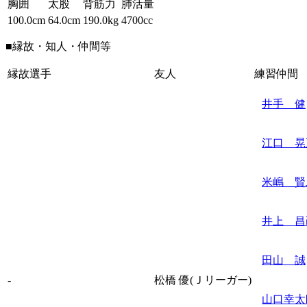
胸囲
太股
背筋力
肺活量
100.0cm
64.0cm
190.0kg
4700cc
■縁故・知人・仲間等
縁故選手
友人
練習仲間
井手 健
江口 晃
米嶋 賢
井上 昌
田山 誠
-
松橋 優(Ｊリーガー)
山口幸太