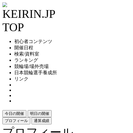
初心者コンテンツ
開催日程
検索/資料室
ランキング
競輪場/場外売場
日本競輪選手養成所
リンク
今日の開催
明日の開催
プロフィール
通算成績
プロフィール