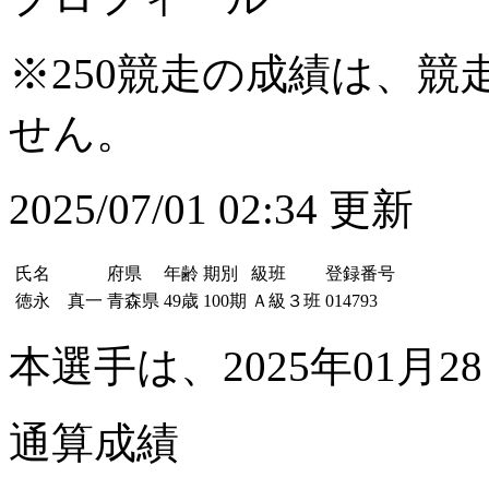
※250競走の成績は、
せん。
2025/07/01 02:34 更新
氏名
府県
年齢
期別
級班
登録番号
徳永 真一
青森県
49歳
100期
Ａ級３班
014793
本選手は、2025年01月
通算成績