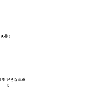
95期）
輪場
好きな車番
５