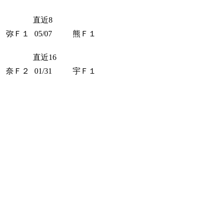
直近8
弥Ｆ１
05/07
熊Ｆ１
直近16
奈Ｆ２
01/31
宇Ｆ１