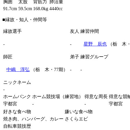
胸囲
太股
背筋力
肺活量
91.7cm
59.5cm
168.0kg
4440cc
■縁故・知人・仲間等
縁故選手
友人
練習仲間
-
-
星野 辰也
（栃 木・
師匠
弟子
練習グループ
中嶋 淳弘
（栃 木・77期）
-
-
ニックネーム
-
ホームバンク
ホーム競技場（練習地）
得意な周長
得意な競
宇都宮
-
-
宇都宮
好きな食べ物
嫌いな食べ物
焼き肉、ハンバーグ、カレー
さくらエビ
自転車競技歴