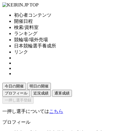
初心者コンテンツ
開催日程
検索/資料室
ランキング
競輪場/場外売場
日本競輪選手養成所
リンク
今日の開催
明日の開催
プロフィール
近況成績
通算成績
一押し選手登録
一押し選手については
こちら
プロフィール