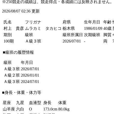
※250競走の成績は、競走得点・各成績には反映されません。
2026/08/07 02:36 更新
氏名
フリガナ
府県
生年月日
年齢
村上 貴彦
ムラカミ タカヒコ
栃木県
1986/01/09
40歳
期別
級班
級班所属日
次期級班
脚質
100期
Ａ級３班
2026/07/01
-
両
■級班の履歴情報
級班
年月日
Ａ級３班
2026/07/01
Ａ級２班
2026/01/01
Ａ級３班
2024/07/01
■身長・体重・体力等
星座
九星
血液型
身長
体重
山羊座
六白
O
173.0cm
80.0kg