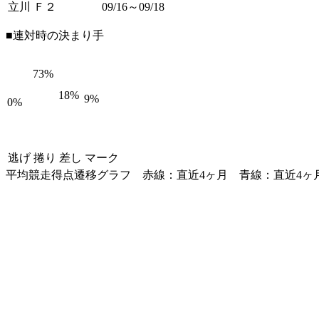
立川 Ｆ２
09/16～09/18
■連対時の決まり手
73%
18%
9%
0%
逃げ
捲り
差し
マーク
平均競走得点遷移グラフ
赤線：直近4ヶ月
青線：直近4ヶ