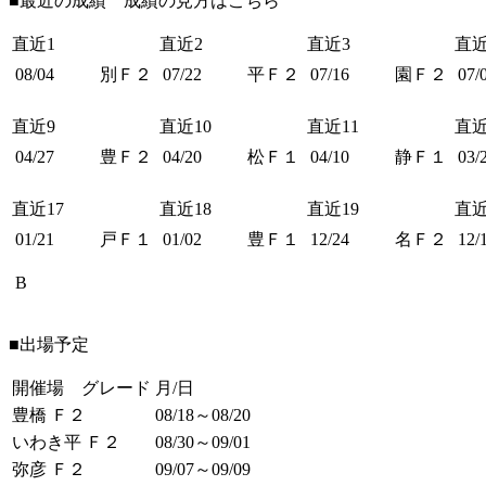
■最近の成績 成績の見方は
こちら
直近1
直近2
直近3
直近
08/04
別Ｆ２
07/22
平Ｆ２
07/16
園Ｆ２
07/
直近9
直近10
直近11
直近
04/27
豊Ｆ２
04/20
松Ｆ１
04/10
静Ｆ１
03/
直近17
直近18
直近19
直近
01/21
戸Ｆ１
01/02
豊Ｆ１
12/24
名Ｆ２
12/
B
■出場予定
開催場 グレード
月/日
豊橋 Ｆ２
08/18～08/20
いわき平 Ｆ２
08/30～09/01
弥彦 Ｆ２
09/07～09/09