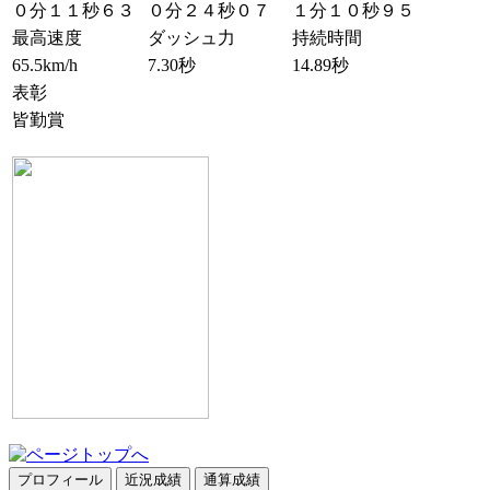
０分１１秒６３
０分２４秒０７
１分１０秒９５
最高速度
ダッシュ力
持続時間
65.5km/h
7.30秒
14.89秒
表彰
皆勤賞
プロフィール
近況成績
通算成績