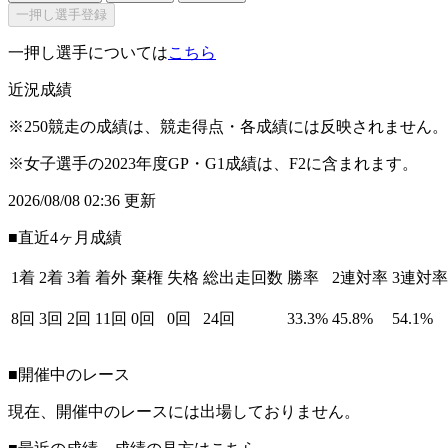
一押し選手登録
一押し選手については
こちら
近況成績
※250競走の成績は、競走得点・各成績には反映されません。
※女子選手の2023年度GP・G1成績は、F2に含まれます。
2026/08/08 02:36 更新
■直近4ヶ月成績
1着
2着
3着
着外
棄権
失格
総出走回数
勝率
2連対率
3連対率
8回
3回
2回
11回
0回
0回
24回
33.3%
45.8%
54.1%
■開催中のレース
現在、開催中のレースには出場しておりません。