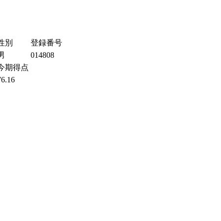
性別
登録番号
男
014808
今期得点
76.16