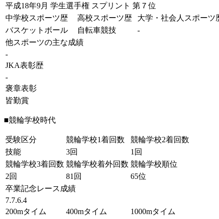
平成18年9月 学生選手権 スプリント 第７位
中学校スポーツ歴
高校スポーツ歴
大学・社会人スポーツ
バスケットボール
自転車競技
-
他スポーツの主な成績
-
JKA表彰歴
-
褒章表彰
皆勤賞
■競輪学校時代
受験区分
競輪学校1着回数
競輪学校2着回数
技能
3回
1回
競輪学校3着回数
競輪学校着外回数
競輪学校順位
2回
81回
65位
卒業記念レース成績
7.7.6.4
200mタイム
400mタイム
1000mタイム