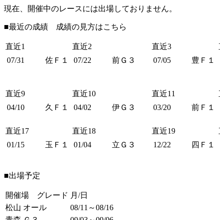
現在、開催中のレースには出場しておりません。
■最近の成績 成績の見方は
こちら
直近1
直近2
直近3
07/31
佐Ｆ１
07/22
前Ｇ３
07/05
豊Ｆ１
直近9
直近10
直近11
04/10
久Ｆ１
04/02
伊Ｇ３
03/20
前Ｆ１
直近17
直近18
直近19
01/15
玉Ｆ１
01/04
立Ｇ３
12/22
四Ｆ１
■出場予定
開催場 グレード
月/日
松山 オール
08/11～08/16
青森 Ｇ３
09/03～09/06