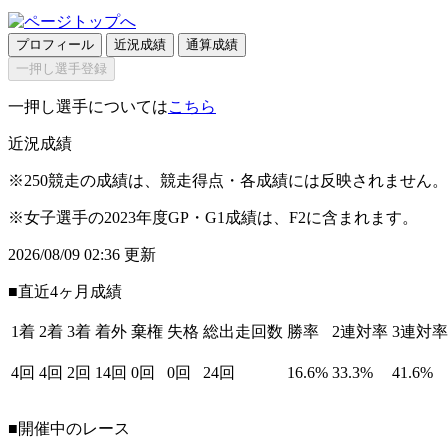
プロフィール
近況成績
通算成績
一押し選手登録
一押し選手については
こちら
近況成績
※250競走の成績は、競走得点・各成績には反映されません。
※女子選手の2023年度GP・G1成績は、F2に含まれます。
2026/08/09 02:36 更新
■直近4ヶ月成績
1着
2着
3着
着外
棄権
失格
総出走回数
勝率
2連対率
3連対率
4回
4回
2回
14回
0回
0回
24回
16.6%
33.3%
41.6%
■開催中のレース