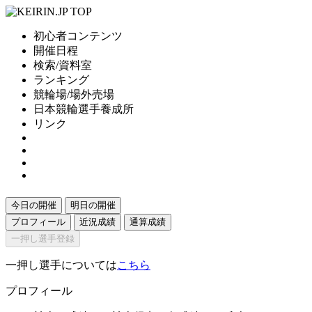
初心者コンテンツ
開催日程
検索/資料室
ランキング
競輪場/場外売場
日本競輪選手養成所
リンク
今日の開催
明日の開催
プロフィール
近況成績
通算成績
一押し選手登録
一押し選手については
こちら
プロフィール