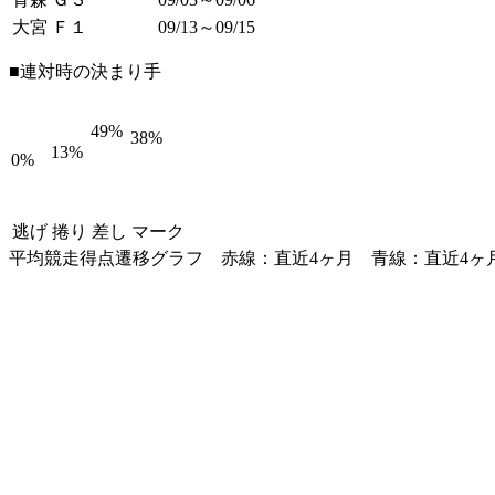
大宮 Ｆ１
09/13～09/15
■連対時の決まり手
49%
38%
13%
0%
逃げ
捲り
差し
マーク
平均競走得点遷移グラフ
赤線：直近4ヶ月
青線：直近4ヶ