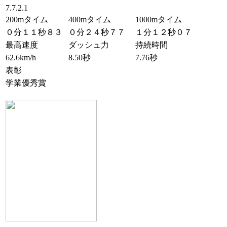
7.7.2.1
200mタイム
400mタイム
1000mタイム
０分１１秒８３
０分２４秒７７
１分１２秒０７
最高速度
ダッシュ力
持続時間
62.6km/h
8.50秒
7.76秒
表彰
学業優秀賞