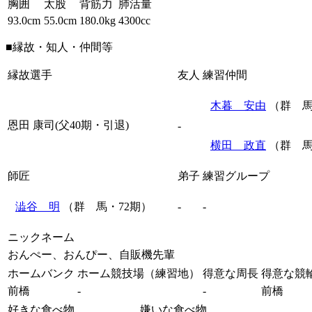
胸囲
太股
背筋力
肺活量
93.0cm
55.0cm
180.0kg
4300cc
■縁故・知人・仲間等
縁故選手
友人
練習仲間
木暮 安由
（群 馬
恩田 康司(父40期・引退)
-
横田 政直
（群 馬
師匠
弟子
練習グループ
澁谷 明
（群 馬・72期）
-
-
ニックネーム
おんぺー、おんぴー、自販機先輩
ホームバンク
ホーム競技場（練習地）
得意な周長
得意な競
前橋
-
-
前橋
好きな食べ物
嫌いな食べ物