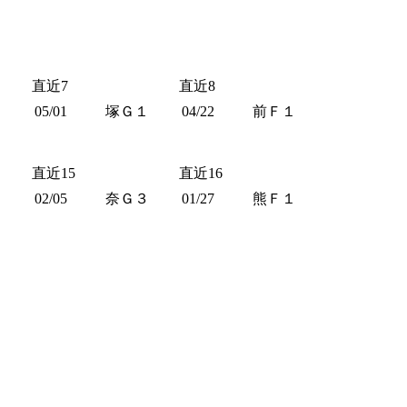
直近7
直近8
１
05/01
塚Ｇ１
04/22
前Ｆ１
直近15
直近16
３
02/05
奈Ｇ３
01/27
熊Ｆ１