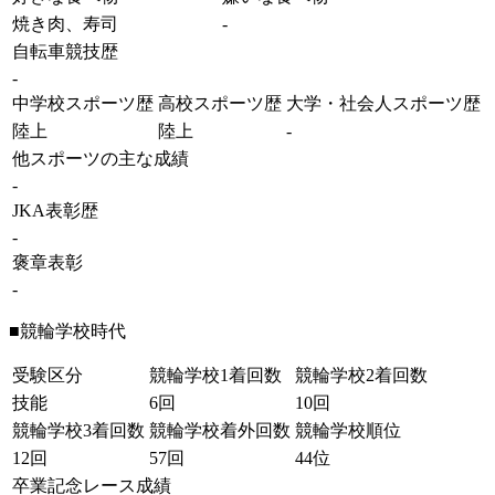
焼き肉、寿司
-
自転車競技歴
-
中学校スポーツ歴
高校スポーツ歴
大学・社会人スポーツ歴
陸上
陸上
-
他スポーツの主な成績
-
JKA表彰歴
-
褒章表彰
-
■競輪学校時代
受験区分
競輪学校1着回数
競輪学校2着回数
技能
6回
10回
競輪学校3着回数
競輪学校着外回数
競輪学校順位
12回
57回
44位
卒業記念レース成績