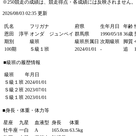
※250競走の成績は、競走得点・各成績には反映されません。
2026/08/03 02:35 更新
氏名
フリガナ
府県
生年月日
年齢
恩田 淳平
オンダ ジュンペイ
群馬県
1990/05/18
36歳
期別
級班
級班所属日
次期級班
脚質
100期
Ｓ級１班
2024/01/01
-
追
■級班の履歴情報
級班
年月日
Ｓ級１班
2024/01/01
Ｓ級２班
2023/07/01
Ｓ級１班
2023/01/01
■身長・体重・体力等
星座
九星
血液型
身長
体重
牡牛座
一白
A
165.0cm
63.5kg