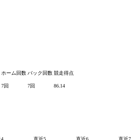
ホーム回数
バック回数
競走得点
7回
7回
86.14
4
直近5
直近6
直近7