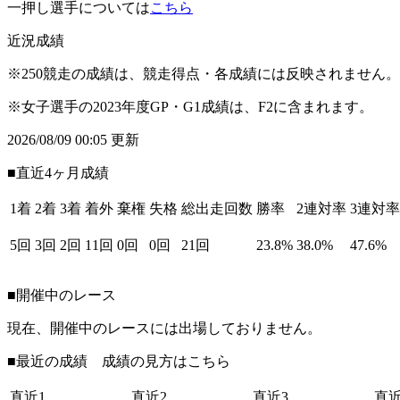
一押し選手については
こちら
近況成績
※250競走の成績は、競走得点・各成績には反映されません。
※女子選手の2023年度GP・G1成績は、F2に含まれます。
2026/08/09 00:05 更新
■直近4ヶ月成績
1着
2着
3着
着外
棄権
失格
総出走回数
勝率
2連対率
3連対率
5回
3回
2回
11回
0回
0回
21回
23.8%
38.0%
47.6%
■開催中のレース
現在、開催中のレースには出場しておりません。
■最近の成績 成績の見方は
こちら
直近1
直近2
直近3
直近