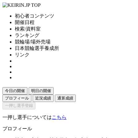
初心者コンテンツ
開催日程
検索/資料室
ランキング
競輪場/場外売場
日本競輪選手養成所
リンク
今日の開催
明日の開催
プロフィール
近況成績
通算成績
一押し選手登録
一押し選手については
こちら
プロフィール