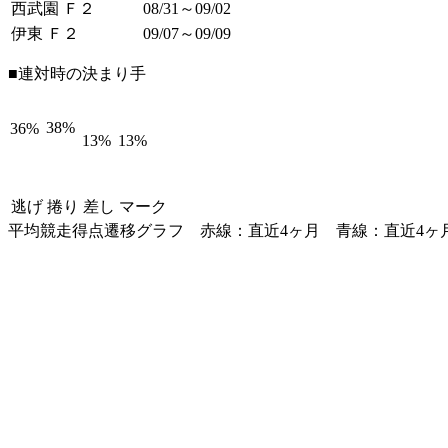
西武園 Ｆ２
08/31～09/02
伊東 Ｆ２
09/07～09/09
■連対時の決まり手
38%
36%
13%
13%
逃げ
捲り
差し
マーク
平均競走得点遷移グラフ
赤線：直近4ヶ月
青線：直近4ヶ