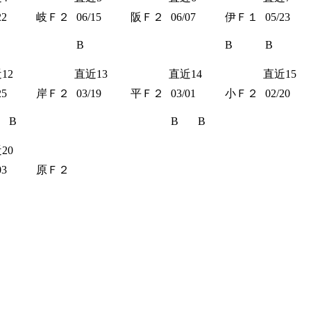
22
岐Ｆ２
06/15
阪Ｆ２
06/07
伊Ｆ１
05/23
B
B
B
12
直近13
直近14
直近15
25
岸Ｆ２
03/19
平Ｆ２
03/01
小Ｆ２
02/20
B
B
B
20
03
原Ｆ２