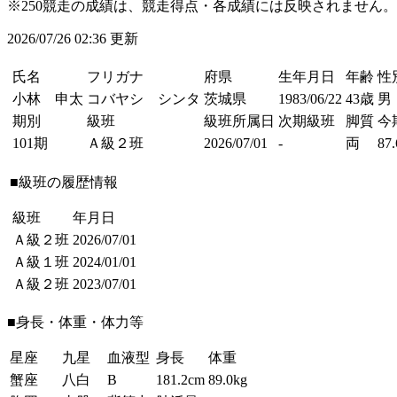
※250競走の成績は、競走得点・各成績には反映されません。
2026/07/26 02:36 更新
氏名
フリガナ
府県
生年月日
年齢
性
小林 申太
コバヤシ シンタ
茨城県
1983/06/22
43歳
男
期別
級班
級班所属日
次期級班
脚質
今
101期
Ａ級２班
2026/07/01
-
両
87.
■級班の履歴情報
級班
年月日
Ａ級２班
2026/07/01
Ａ級１班
2024/01/01
Ａ級２班
2023/07/01
■身長・体重・体力等
星座
九星
血液型
身長
体重
蟹座
八白
B
181.2cm
89.0kg