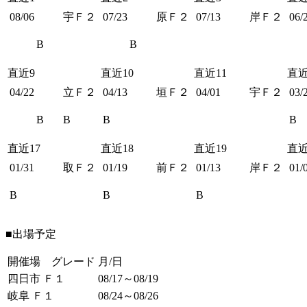
08/06
宇Ｆ２
07/23
原Ｆ２
07/13
岸Ｆ２
06/
B
B
直近9
直近10
直近11
直近
04/22
立Ｆ２
04/13
垣Ｆ２
04/01
宇Ｆ２
03/
B
B
B
B
直近17
直近18
直近19
直近
01/31
取Ｆ２
01/19
前Ｆ２
01/13
岸Ｆ２
01/
B
B
B
■出場予定
開催場 グレード
月/日
四日市 Ｆ１
08/17～08/19
岐阜 Ｆ１
08/24～08/26