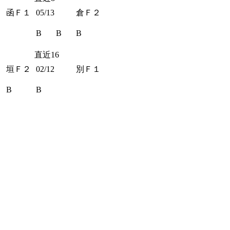
函Ｆ１
05/13
倉Ｆ２
B
B
B
直近16
垣Ｆ２
02/12
別Ｆ１
B
B