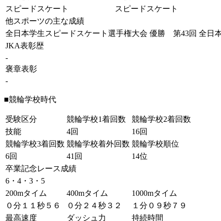
スピードスケート
スピードスケート
他スポーツの主な成績
全日本学生スピードスケート選手権大会 優勝 第43回 全日本
JKA表彰歴
-
褒章表彰
-
■競輪学校時代
受験区分
競輪学校1着回数
競輪学校2着回数
技能
4回
16回
競輪学校3着回数
競輪学校着外回数
競輪学校順位
6回
41回
14位
卒業記念レース成績
6・4・3・5
200mタイム
400mタイム
1000mタイム
０分１１秒５６
０分２４秒３２
１分０９秒７９
最高速度
ダッシュ力
持続時間