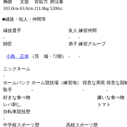
胸囲
太股
背筋力
肺活量
103.0cm
63.0cm
211.0kg
5200cc
■縁故・知人・仲間等
縁故選手
友人
練習仲間
-
-
-
師匠
弟子
練習グループ
小島 正幸
（茨 城・72期）
-
-
ニックネーム
-
ホームバンク
ホーム競技場（練習地）
得意な周長
得意な競
取手
-
-
-
好きな食べ物
嫌いな食べ物
レバ刺し
トマト
自転車競技歴
-
中学校スポーツ歴
高校スポーツ歴