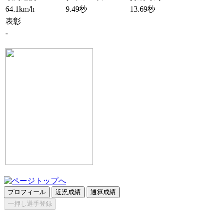
64.1km/h
9.49秒
13.69秒
表彰
-
プロフィール
近況成績
通算成績
一押し選手登録