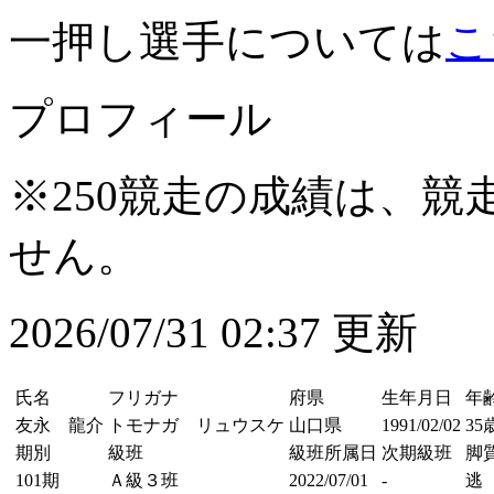
一押し選手については
こ
プロフィール
※250競走の成績は、
せん。
2026/07/31 02:37 更新
氏名
フリガナ
府県
生年月日
年
友永 龍介
トモナガ リュウスケ
山口県
1991/02/02
35
期別
級班
級班所属日
次期級班
脚
101期
Ａ級３班
2022/07/01
-
逃