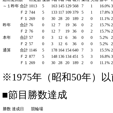
～１昨年
合計
1013
5
163
145
129
568
7
1
16.0%
Ｆ２
744
5
133
117
109
379
5
1
17.8%
Ｆ１
269
0
30
28
20
189
2
0
11.1%
昨年
合計
76
0
12
7
19
36
0
2
15.7%
Ｆ２
76
0
12
7
19
36
0
2
15.7%
本年
合計
57
0
3
12
6
36
0
0
5.2%
Ｆ２
57
0
3
12
6
36
0
0
5.2%
通算
合計
1146
5
178
164
154
640
7
3
15.5%
Ｆ２
877
5
148
136
134
451
5
3
16.8%
Ｆ１
269
0
30
28
20
189
2
0
11.1%
※1975年（昭和50年
■節目勝数達成
勝数
達成日
競輪場