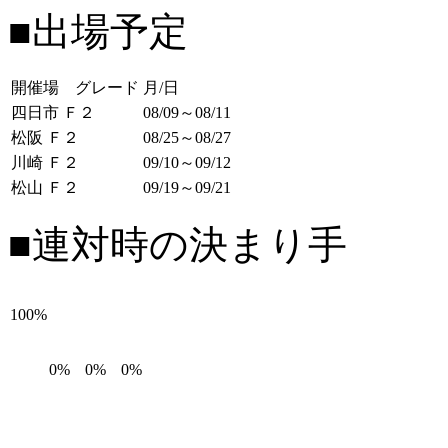
■出場予定
開催場 グレード
月/日
四日市 Ｆ２
08/09～08/11
松阪 Ｆ２
08/25～08/27
川崎 Ｆ２
09/10～09/12
松山 Ｆ２
09/19～09/21
■連対時の決まり手
100%
0%
0%
0%