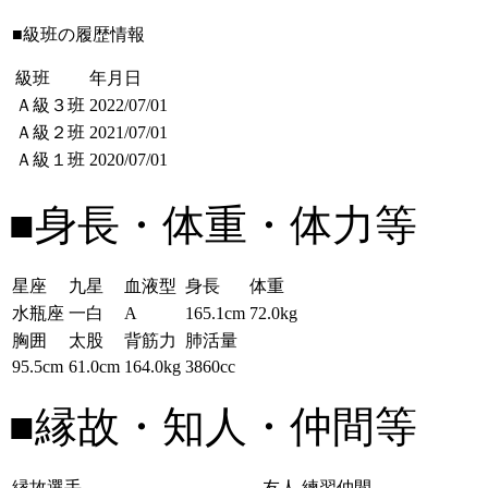
■級班の履歴情報
級班
年月日
Ａ級３班
2022/07/01
Ａ級２班
2021/07/01
Ａ級１班
2020/07/01
■身長・体重・体力等
星座
九星
血液型
身長
体重
水瓶座
一白
A
165.1cm
72.0kg
胸囲
太股
背筋力
肺活量
95.5cm
61.0cm
164.0kg
3860cc
■縁故・知人・仲間等
縁故選手
友人
練習仲間