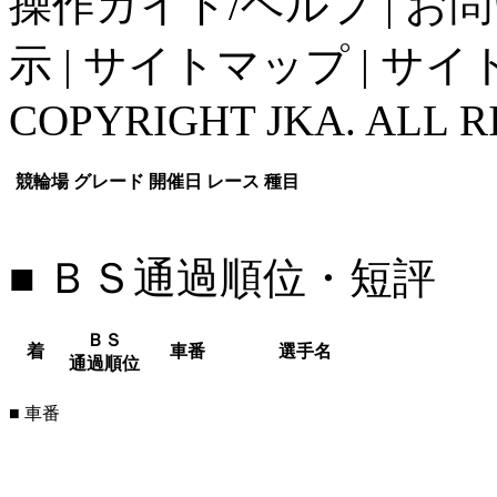
操作ガイド/ヘルプ
|
お問
示
|
サイトマップ
|
サイ
COPYRIGHT JKA. ALL R
競輪場
グレード
開催日
レース
種目
■ ＢＳ通過順位・短評
ＢＳ
着
車番
選手名
通過順位
■ 車番