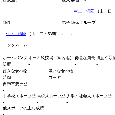
-
-
村上 清隆
（山 口・
師匠
弟子
練習グループ
村上 清隆
（山 口・53期）
-
-
ニックネーム
-
ホームバンク
ホーム競技場（練習地）
得意な周長
得意な競
防府
-
-
-
好きな食べ物
嫌いな食べ物
焼肉
ゴーヤ
自転車競技歴
-
中学校スポーツ歴
高校スポーツ歴
大学・社会人スポーツ歴
-
-
-
他スポーツの主な成績
-