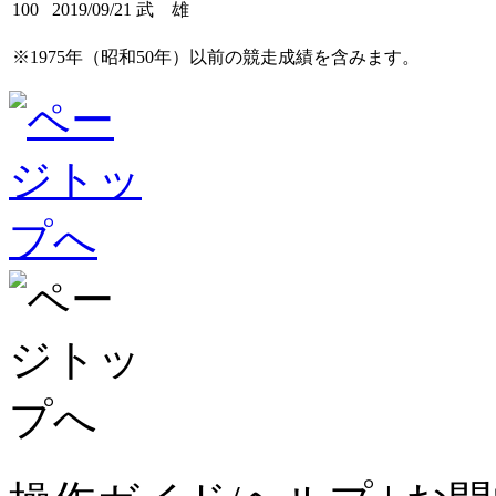
100
2019/09/21
武 雄
※1975年（昭和50年）以前の競走成績を含みます。