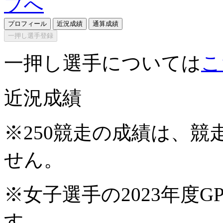
プロフィール
近況成績
通算成績
一押し選手登録
一押し選手については
こ
近況成績
※250競走の成績は、
せん。
※女子選手の2023年度G
す。