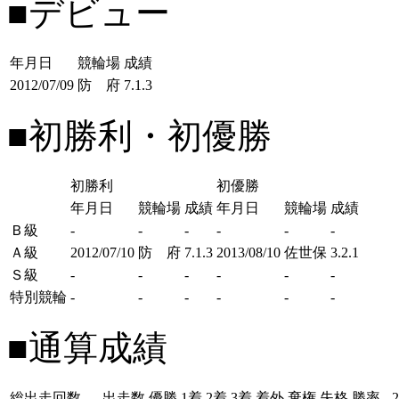
■デビュー
年月日
競輪場
成績
2012/07/09
防 府
7.1.3
■初勝利・初優勝
初勝利
初優勝
年月日
競輪場
成績
年月日
競輪場
成績
Ｂ級
-
-
-
-
-
-
Ａ級
2012/07/10
防 府
7.1.3
2013/08/10
佐世保
3.2.1
Ｓ級
-
-
-
-
-
-
特別競輪
-
-
-
-
-
-
■通算成績
総出走回数
出走数
優勝
1着
2着
3着
着外
棄権
失格
勝率