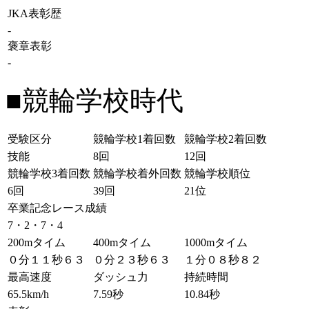
JKA表彰歴
-
褒章表彰
-
■競輪学校時代
受験区分
競輪学校1着回数
競輪学校2着回数
技能
8回
12回
競輪学校3着回数
競輪学校着外回数
競輪学校順位
6回
39回
21位
卒業記念レース成績
7・2・7・4
200mタイム
400mタイム
1000mタイム
０分１１秒６３
０分２３秒６３
１分０８秒８２
最高速度
ダッシュ力
持続時間
65.5km/h
7.59秒
10.84秒