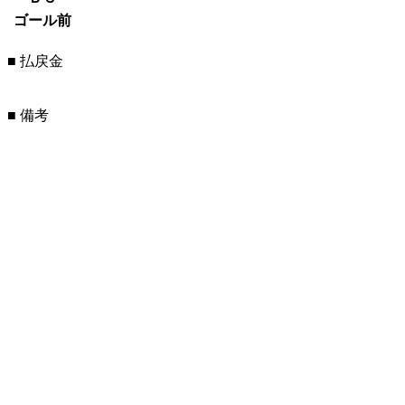
ゴール前
■ 払戻金
■ 備考