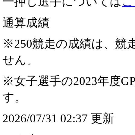
一押し選手については
こ
通算成績
※250競走の成績は、
せん。
※女子選手の2023年度G
す。
2026/07/31 02:37 更新