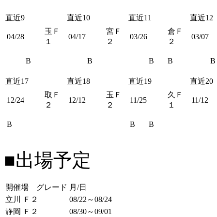
直近9
直近10
直近11
直近12
玉Ｆ
宮Ｆ
倉Ｆ
04/28
04/17
03/26
03/07
１
２
２
B
B
B
B
B
直近17
直近18
直近19
直近20
取Ｆ
玉Ｆ
久Ｆ
12/24
12/12
11/25
11/12
２
２
１
B
B
B
■出場予定
開催場 グレード
月/日
立川 Ｆ２
08/22～08/24
静岡 Ｆ２
08/30～09/01