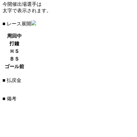
今開催出場選手は
太字で表示されます。
■ レース展開
周回中
打鐘
ＨＳ
ＢＳ
ゴール前
■ 払戻金
■ 備考