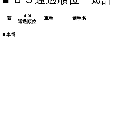
ＢＳ
着
車番
選手名
通過順位
■ 車番