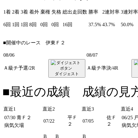
1着
2着
3着
着外
棄権
失格
総出走回数
勝率
2連対率
3連対率
6回
1回
1回
8回
0回
0回
16回
37.5%
43.7%
50.0%
■開催中のレース
伊東Ｆ２
08/06
08/07
Ａ級チ予選/2R
Ａ級チ準決/4R
ダイジェスト
■最近の成績 成績の見
直近1
直近2
直近3
直近4
07/30
青Ｆ２
平Ｆ
佐Ｆ
06/25
07/22
07/05
２
２
病気欠場
病気欠
B
B
B