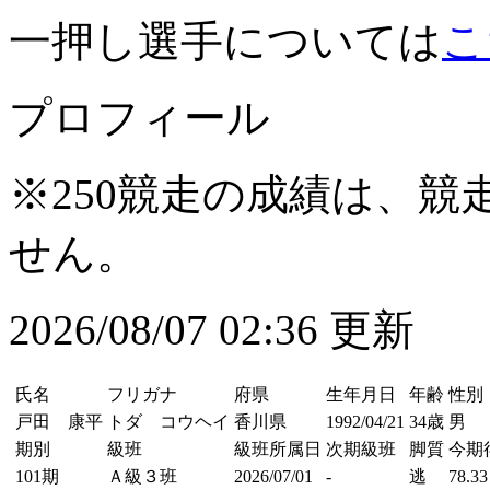
一押し選手については
こ
プロフィール
※250競走の成績は、
せん。
2026/08/07 02:36 更新
氏名
フリガナ
府県
生年月日
年齢
性別
戸田 康平
トダ コウヘイ
香川県
1992/04/21
34歳
男
期別
級班
級班所属日
次期級班
脚質
今期
101期
Ａ級３班
2026/07/01
-
逃
78.33