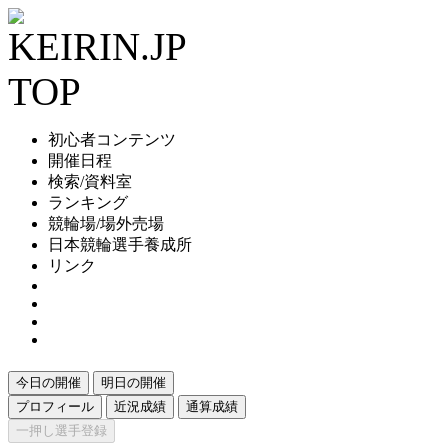
初心者コンテンツ
開催日程
検索/資料室
ランキング
競輪場/場外売場
日本競輪選手養成所
リンク
今日の開催
明日の開催
プロフィール
近況成績
通算成績
一押し選手登録