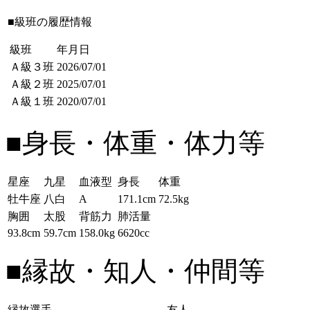
■級班の履歴情報
級班
年月日
Ａ級３班
2026/07/01
Ａ級２班
2025/07/01
Ａ級１班
2020/07/01
■身長・体重・体力等
星座
九星
血液型
身長
体重
牡牛座
八白
A
171.1cm
72.5kg
胸囲
太股
背筋力
肺活量
93.8cm
59.7cm
158.0kg
6620cc
■縁故・知人・仲間等
縁故選手
友人