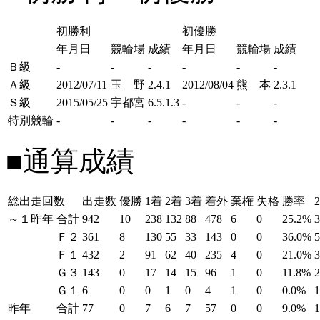
初勝利
初優勝
年月日
競輪場
成績
年月日
競輪場
成績
Ｂ級
-
-
-
-
-
-
Ａ級
2012/07/11
玉 野
2.4.1
2012/08/04
熊 本
2.3.1
Ｓ級
2015/05/25
宇都宮
6.5.1.3
-
-
-
特別競輪
-
-
-
-
-
-
■通算成績
総出走回数
出走数
優勝
1着
2着
3着
着外
棄権
失格
勝率
～１昨年
合計
942
10
238
132
88
478
6
0
25.2%
Ｆ２
361
8
130
55
33
143
0
0
36.0%
Ｆ１
432
2
91
62
40
235
4
0
21.0%
Ｇ３
143
0
17
14
15
96
1
0
11.8%
Ｇ１
6
0
0
1
0
4
1
0
0.0%
昨年
合計
77
0
7
6
7
57
0
0
9.0%