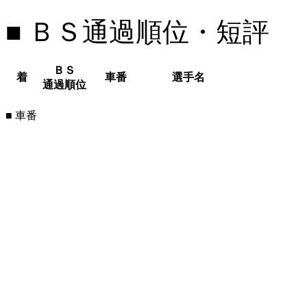
■ ＢＳ通過順位・短評
ＢＳ
着
車番
選手名
通過順位
■ 車番