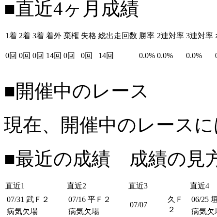
■直近4ヶ月成績
1着
2着
3着
着外
棄権
失格
総出走回数
勝率
2連対率
3連対率
0回
0回
0回
14回
0回
0回
14回
0.0%
0.0%
0.0%
■開催中のレース
現在、開催中のレースに
■最近の成績 成績の見
直近1
直近2
直近3
直近4
07/31
武Ｆ２
07/16
平Ｆ２
久Ｆ
06/25
07/07
２
病気欠場
病気欠場
病気欠