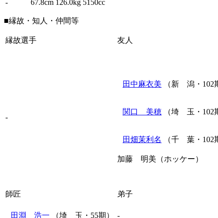
-
67.8cm
126.0kg
5150cc
■縁故・知人・仲間等
縁故選手
友人
田中麻衣美
（新 潟・102
関口 美穂
（埼 玉・102
-
田畑茉利名
（千 葉・102
加藤 明美（ホッケー）
師匠
弟子
田淵 浩一
（埼 玉・55期）
-