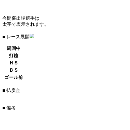
今開催出場選手は
太字で表示されます。
■ レース展開
周回中
打鐘
ＨＳ
ＢＳ
ゴール前
■ 払戻金
■ 備考