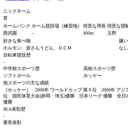
ニックネーム
育
ホームバンク
ホーム競技場（練習地）
得意な周長
得意な競
西武園
-
400m
玉野
好きな食べ物
嫌い
ホルモン、資さんうどん、ＯＣＭ
なし
自転車競技歴
-
中学校スポーツ歴
高校スポーツ歴
ソフトボール
ホッケー
他スポーツの主な成績
［ホッケー］ 2006年 ワールドカップ 第５位 2006年 アジ
位 国民体育大会(静岡・埼玉)優勝 日本リーグ 優勝 全
優勝
JKA表彰歴
-
褒章表彰