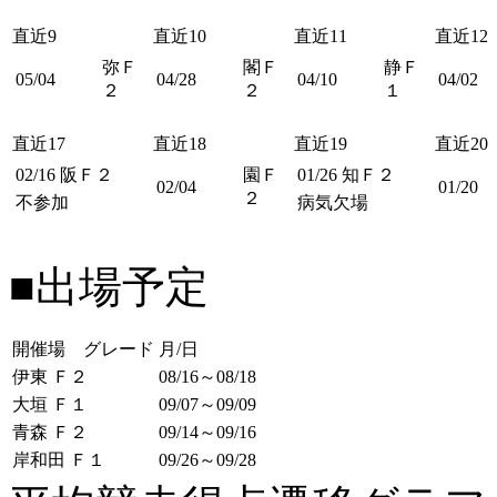
直近9
直近10
直近11
直近12
弥Ｆ
閣Ｆ
静Ｆ
05/04
04/28
04/10
04/02
２
２
１
直近17
直近18
直近19
直近20
02/16
阪Ｆ２
園Ｆ
01/26
知Ｆ２
02/04
01/20
２
不参加
病気欠場
■出場予定
開催場 グレード
月/日
伊東 Ｆ２
08/16～08/18
大垣 Ｆ１
09/07～09/09
青森 Ｆ２
09/14～09/16
岸和田 Ｆ１
09/26～09/28