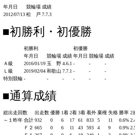
年月日
競輪場
成績
2012/07/13
松 戸
7.7.3
■初勝利・初優勝
初勝利
初優勝
年月日
競輪場
成績
年月日
競輪場
成績
Ａ級
2016/01/19
玉 野
4.6.1
-
-
-
Ｌ級
2019/02/04
和歌山
7.7.1
-
-
-
特別競輪
-
-
-
-
-
-
■通算成績
総出走回数
出走数
優勝
1着
2着
3着
着外
棄権
失格
勝率
2
～１昨年
合計
932
0
6
17
61
833
5
11
0.6%
2
Ｆ２
665
0
6
11
43
593
4
9
0.9%
2