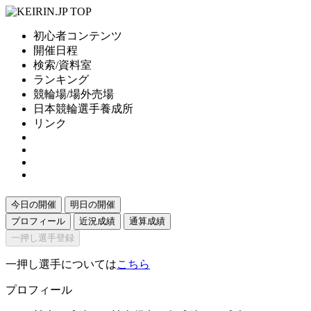
初心者コンテンツ
開催日程
検索/資料室
ランキング
競輪場/場外売場
日本競輪選手養成所
リンク
今日の開催
明日の開催
プロフィール
近況成績
通算成績
一押し選手登録
一押し選手については
こちら
プロフィール