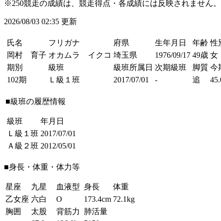
※250競走の成績は、競走得点・各成績には反映されません。
2026/08/03 02:35 更新
氏名
フリガナ
府県
生年月日
年齢
性
岡村 育子
オカムラ イクコ
埼玉県
1976/09/17
49歳
女
期別
級班
級班所属日
次期級班
脚質
今
102期
Ｌ級１班
2017/07/01
-
追
45.
■級班の履歴情報
級班
年月日
Ｌ級１班
2017/07/01
Ａ級２班
2012/05/01
■身長・体重・体力等
星座
九星
血液型
身長
体重
乙女座
六白
O
173.4cm
72.1kg
胸囲
太股
背筋力
肺活量