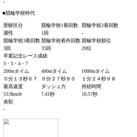
-
■競輪学校時代
受験区分
競輪学校1着回数
競輪学校2着回数
適性
1回
-
競輪学校3着回数
競輪学校着外回数
競輪学校順位
3回
35回
29位
卒業記念レース成績
3・5・4・7
200mタイム
400mタイム
1000mタイム
０分１３秒６７
０分２７秒９０
１分２４秒９８
最高速度
ダッシュ力
持続時間
53.9km/h
7.41秒
10.57秒
表彰
-