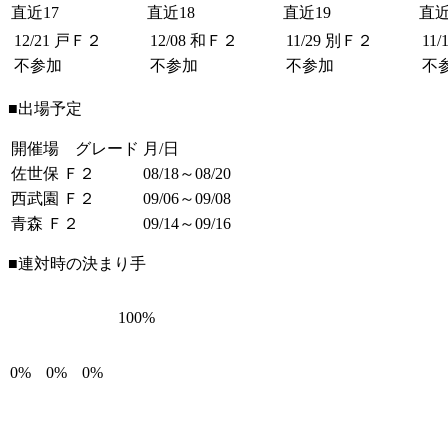
直近17
直近18
直近19
直近
12/21
戸Ｆ２
12/08
和Ｆ２
11/29
別Ｆ２
11/
不参加
不参加
不参加
不
■出場予定
開催場 グレード
月/日
佐世保 Ｆ２
08/18～08/20
西武園 Ｆ２
09/06～09/08
青森 Ｆ２
09/14～09/16
■連対時の決まり手
100%
0%
0%
0%