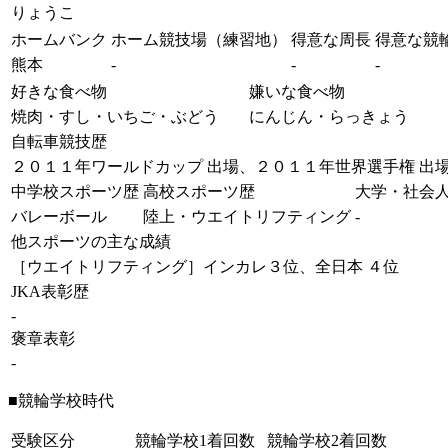
りょうこ
ホームバンク
ホーム競技場（練習地）
得意な周長
得意な競
熊本
-
-
-
好きな食べ物
嫌いな食べ物
焼肉・すし・いちご・ぶどう
にんじん・らっきょう
自転車競技歴
２０１１年ワールドカップ 出場、２０１１年世界選手権 出
中学校スポーツ歴
高校スポーツ歴
大学・社会
バレーボール
陸上・ウエイトリフティング
-
他スポーツの主な成績
［ウエイトリフティング］インカレ３位、全日本 ４位
JKA表彰歴
-
褒章表彰
-
■競輪学校時代
受験区分
競輪学校1着回数
競輪学校2着回数