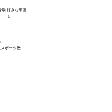
輪場
好きな車番
１
場
人スポーツ歴