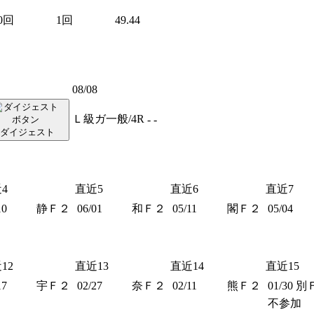
0回
1回
49.44
08/08
Ｌ級ガ一般/4R
-
-
ダイジェスト
4
直近5
直近6
直近7
10
静Ｆ２
06/01
和Ｆ２
05/11
閣Ｆ２
05/04
12
直近13
直近14
直近15
17
宇Ｆ２
02/27
奈Ｆ２
02/11
熊Ｆ２
01/30
別
不参加