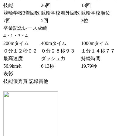
技能
26回
13回
競輪学校3着回数
競輪学校着外回数
競輪学校順位
7回
5回
3位
卒業記念レース成績
4・1・3・4
200mタイム
400mタイム
1000mタイム
０分１２秒０２
０分２５秒９３
１分１４秒７７
最高速度
ダッシュ力
持続時間
56.9km/h
6.13秒
19.79秒
表彰
技能優秀賞 記録賞他