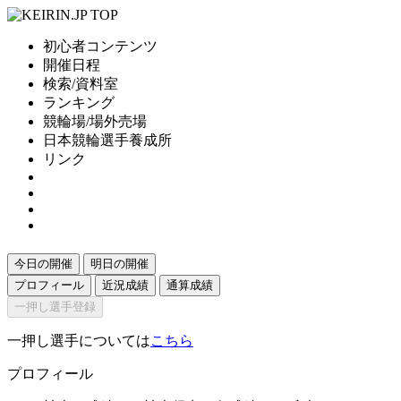
初心者コンテンツ
開催日程
検索/資料室
ランキング
競輪場/場外売場
日本競輪選手養成所
リンク
今日の開催
明日の開催
プロフィール
近況成績
通算成績
一押し選手登録
一押し選手については
こちら
プロフィール