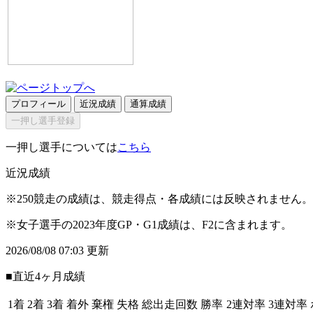
プロフィール
近況成績
通算成績
一押し選手登録
一押し選手については
こちら
近況成績
※250競走の成績は、競走得点・各成績には反映されません。
※女子選手の2023年度GP・G1成績は、F2に含まれます。
2026/08/08 07:03 更新
■直近4ヶ月成績
1着
2着
3着
着外
棄権
失格
総出走回数
勝率
2連対率
3連対率