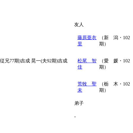
友人
藤原亜衣
（新 潟・102
里
期）
従兄77期)吉成 晃一(夫92期)吉成
松尾 智
（愛 媛・102
佳
期）
荒牧 聖
（栃 木・102
未
期）
弟子
-