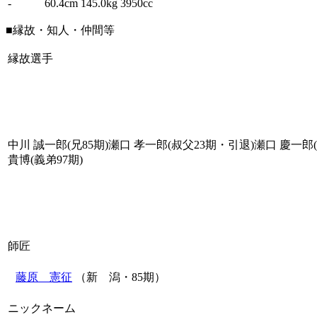
-
60.4cm
145.0kg
3950cc
■縁故・知人・仲間等
縁故選手
中川 誠一郎(兄85期)瀬口 孝一郎(叔父23期・引退)瀬口 慶一郎(
貴博(義弟97期)
師匠
藤原 憲征
（新 潟・85期）
ニックネーム