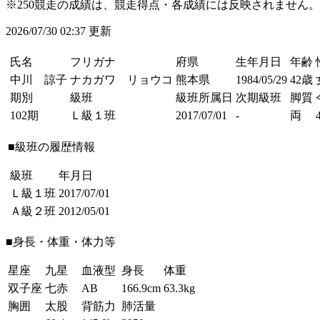
※250競走の成績は、競走得点・各成績には反映されません。
2026/07/30 02:37 更新
氏名
フリガナ
府県
生年月日
年齢
中川 諒子
ナカガワ リョウコ
熊本県
1984/05/29
42歳
期別
級班
級班所属日
次期級班
脚質
102期
Ｌ級１班
2017/07/01
-
両
■級班の履歴情報
級班
年月日
Ｌ級１班
2017/07/01
Ａ級２班
2012/05/01
■身長・体重・体力等
星座
九星
血液型
身長
体重
双子座
七赤
AB
166.9cm
63.3kg
胸囲
太股
背筋力
肺活量