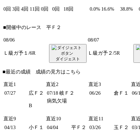
0回
3回
4回
11回
0回
0回
18回
0.0%
16.6%
38.8%
■開催中のレース
平Ｆ２
08/06
08/07
Ｌ級ガ予１/6R
Ｌ級ガ予２/5R
ダイジェスト
■最近の成績 成績の見方は
こちら
直近1
直近2
直近3
直近
07/27
広Ｆ２
07/18
岐Ｆ２
06/26
倉Ｆ１
06/
病気欠場
B
直近9
直近10
直近11
直近
04/13
小Ｆ１
04/04
平Ｆ２
03/26
玉Ｆ２
03/