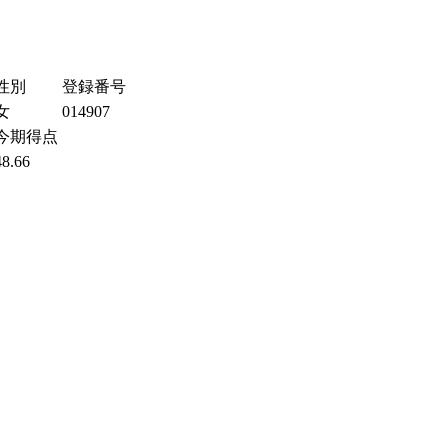
性別
登録番号
女
014907
今期得点
48.66