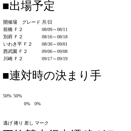
■出場予定
開催場 グレード
月/日
前橋 Ｆ２
08/09～08/11
別府 Ｆ２
08/16～08/18
いわき平 Ｆ２
08/30～09/01
西武園 Ｆ２
09/06～09/08
川崎 Ｆ２
09/17～09/19
■連対時の決まり手
50%
50%
0%
0%
逃げ
捲り
差し
マーク