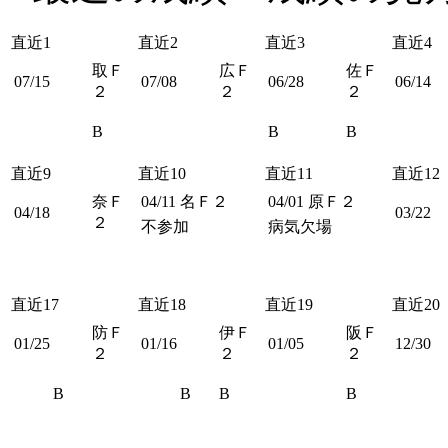
直近1
直近2
直近3
直近4
取Ｆ
広Ｆ
佐Ｆ
07/15
07/08
06/28
06/14
２
２
２
B
B
B
直近9
直近10
直近11
直近12
奈Ｆ
04/11
名Ｆ２
04/01
原Ｆ２
04/18
03/22
２
不参加
病気欠場
直近17
直近18
直近19
直近20
防Ｆ
伊Ｆ
阪Ｆ
01/25
01/16
01/05
12/30
２
２
２
B
B
B
B