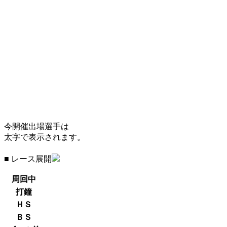
今開催出場選手は
太字で表示されます。
■ レース展開
周回中
打鐘
ＨＳ
ＢＳ