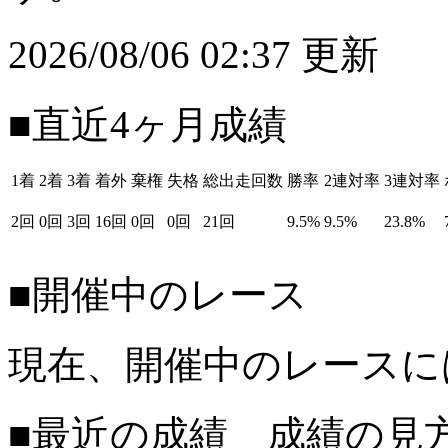
2026/08/06 02:37 更新
■直近4ヶ月成績
1着
2着
3着
着外
棄権
失格
総出走回数
勝率
2連対率
3連対率
2回
0回
3回
16回
0回
0回
21回
9.5%
9.5%
23.8%
■開催中のレース
現在、開催中のレースに
■最近の成績 成績の見