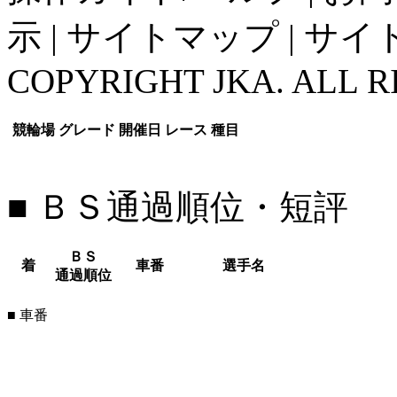
示
|
サイトマップ
|
サイ
COPYRIGHT JKA. ALL R
競輪場
グレード
開催日
レース
種目
■ ＢＳ通過順位・短評
ＢＳ
着
車番
選手名
通過順位
■ 車番