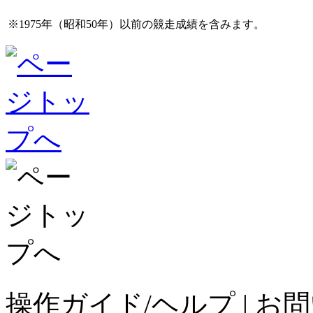
※1975年（昭和50年）以前の競走成績を含みます。
操作ガイド/ヘルプ
|
お問