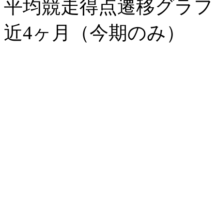
平均競走得点遷移グラ
近4ヶ月（今期のみ）