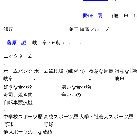
野崎 翼
（岐 阜・1
師匠
弟子
練習グループ
藤原 誠
（岐 阜・69期）
-
-
ニックネーム
-
ホームバンク
ホーム競技場（練習地）
得意な周長
得意な競
岐阜
-
-
岐阜
好きな食べ物
嫌いな食べ物
寿司、焼き肉
辛いもの
自転車競技歴
-
中学校スポーツ歴
高校スポーツ歴
大学・社会人スポーツ歴
野球
野球
-
他スポーツの主な成績