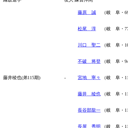
藤原 誠
（岐 阜・6
松尾 淳
（岐 阜・7
川口 聖二
（岐 阜・1
不破 将登
（岐 阜・9
藤井稜也(弟115期)
-
宮地 寧々
（岐 阜・1
藤井 稜也
（岐 阜・1
長谷部龍一
（岐 阜・1
長屋 秀明
（岐 阜・1