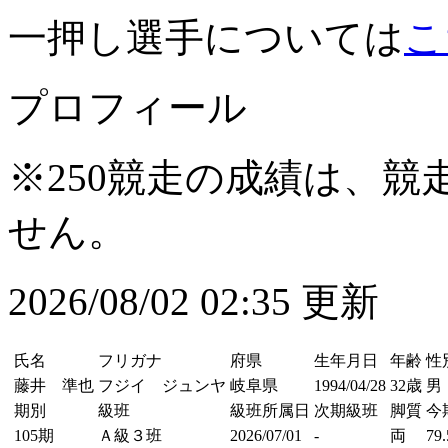
一押し選手については
こ
プロフィール
※250競走の成績は、
せん。
2026/08/02 02:35 更新
氏名
フリガナ
府県
生年月日
年齢
性
藤井 準也
フジイ ジュンヤ
岐阜県
1994/04/28
32歳
男
期別
級班
級班所属日
次期級班
脚質
今
105期
Ａ級３班
2026/07/01
-
両
79.