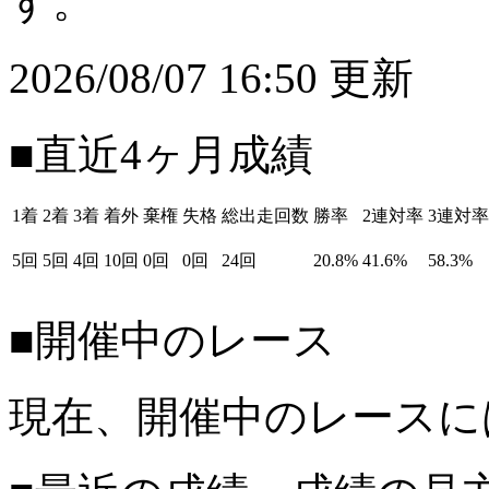
す。
2026/08/07 16:50 更新
■直近4ヶ月成績
1着
2着
3着
着外
棄権
失格
総出走回数
勝率
2連対率
3連対率
5回
5回
4回
10回
0回
0回
24回
20.8%
41.6%
58.3%
■開催中のレース
現在、開催中のレースに