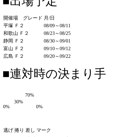
■出場予定
開催場 グレード
月/日
平塚 Ｆ２
08/09～08/11
和歌山 Ｆ２
08/23～08/25
静岡 Ｆ２
08/30～09/01
富山 Ｆ２
09/10～09/12
広島 Ｆ２
09/20～09/22
■連対時の決まり手
70%
30%
0%
0%
逃げ
捲り
差し
マーク