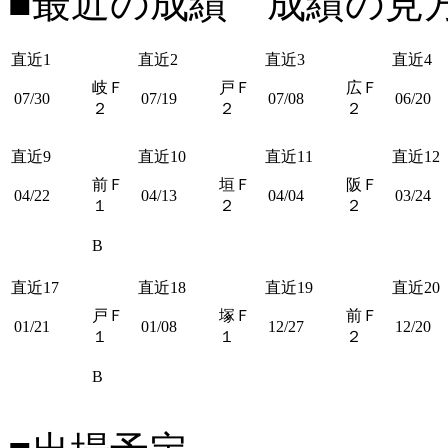
■最近の成績 成績の見
直近1
直近2
直近3
直近4
岐Ｆ
戸Ｆ
広Ｆ
07/30
07/19
07/08
06/20
２
２
２
直近9
直近10
直近11
直近12
前Ｆ
垣Ｆ
阪Ｆ
04/22
04/13
04/04
03/24
１
２
２
B
直近17
直近18
直近19
直近20
戸Ｆ
塚Ｆ
前Ｆ
01/21
01/08
12/27
12/20
１
１
２
B