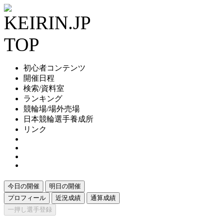
初心者コンテンツ
開催日程
検索/資料室
ランキング
競輪場/場外売場
日本競輪選手養成所
リンク
今日の開催
明日の開催
プロフィール
近況成績
通算成績
一押し選手登録