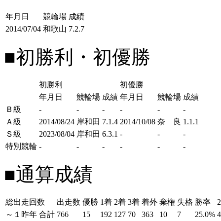
年月日
競輪場
成績
2014/07/04
和歌山
7.2.7
■初勝利・初優勝
初勝利
初優勝
年月日
競輪場
成績
年月日
競輪場
成績
Ｂ級
-
-
-
-
-
-
Ａ級
2014/08/24
岸和田
7.1.4
2014/10/08
奈 良
1.1.1
Ｓ級
2023/08/04
岸和田
6.3.1
-
-
-
特別競輪
-
-
-
-
-
-
■通算成績
総出走回数
出走数
優勝
1着
2着
3着
着外
棄権
失格
勝率
～１昨年
合計
766
15
192
127
70
363
10
7
25.0%