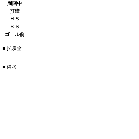
周回中
打鐘
ＨＳ
ＢＳ
ゴール前
■ 払戻金
■ 備考