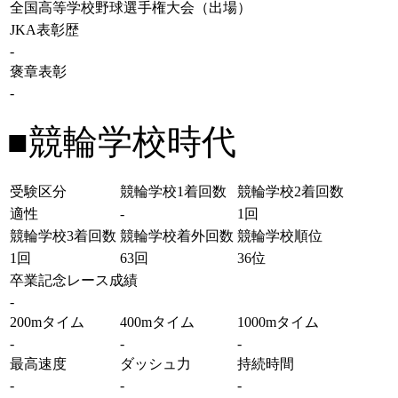
全国高等学校野球選手権大会（出場）
JKA表彰歴
-
褒章表彰
-
■競輪学校時代
受験区分
競輪学校1着回数
競輪学校2着回数
適性
-
1回
競輪学校3着回数
競輪学校着外回数
競輪学校順位
1回
63回
36位
卒業記念レース成績
-
200mタイム
400mタイム
1000mタイム
-
-
-
最高速度
ダッシュ力
持続時間
-
-
-