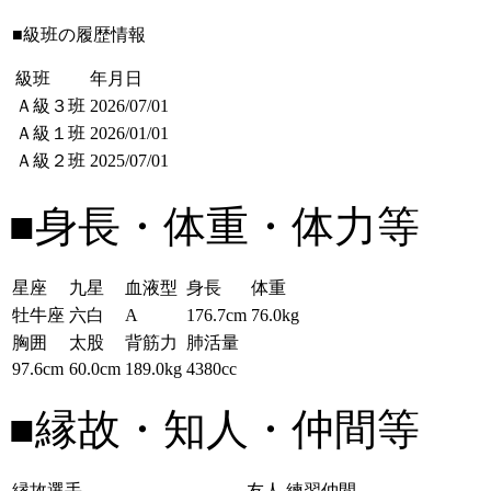
■級班の履歴情報
級班
年月日
Ａ級３班
2026/07/01
Ａ級１班
2026/01/01
Ａ級２班
2025/07/01
■身長・体重・体力等
星座
九星
血液型
身長
体重
牡牛座
六白
A
176.7cm
76.0kg
胸囲
太股
背筋力
肺活量
97.6cm
60.0cm
189.0kg
4380cc
■縁故・知人・仲間等
縁故選手
友人
練習仲間