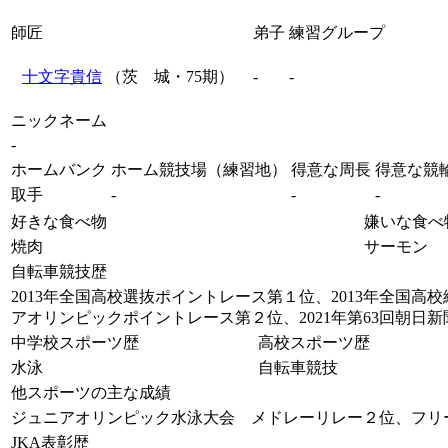
師匠
弟子
練習グループ
十文字貴信
（茨 城・75期）
-
-
ニックネーム
-
ホームバンク
ホーム競技場（練習地）
得意な周長
得意な競
取手
-
-
-
好きな食べ物
嫌いな食べ
焼肉
サーモン
自転車競技歴
2013年全国高校選抜ポイントレース第１位、2013年全国高
アオリンピックポイントレース第２位、2021年第63回朝日
中学校スポーツ歴
高校スポーツ歴
水泳
自転車競技
他スポーツの主な成績
ジュニアオリンピック水泳大会 メドレーリレー２位、フリ
JKA表彰歴