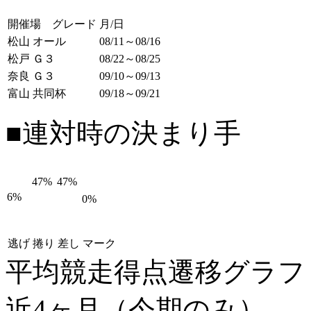
開催場 グレード
月/日
松山 オール
08/11～08/16
松戸 Ｇ３
08/22～08/25
奈良 Ｇ３
09/10～09/13
富山 共同杯
09/18～09/21
■連対時の決まり手
47%
47%
6%
0%
逃げ
捲り
差し
マーク
平均競走得点遷移グラ
近4ヶ月（今期のみ）