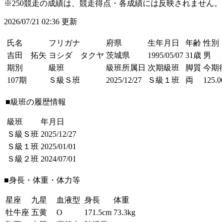
※250競走の成績は、競走得点・各成績には反映されません。
2026/07/21 02:36 更新
氏名
フリガナ
府県
生年月日
年齢
性別
吉田 拓矢
ヨシダ タクヤ
茨城県
1995/05/07
31歳
男
期別
級班
級班所属日
次期級班
脚質
今期
107期
Ｓ級Ｓ班
2025/12/27
Ｓ級１班
両
125.0
■級班の履歴情報
級班
年月日
Ｓ級Ｓ班
2025/12/27
Ｓ級１班
2025/01/01
Ｓ級２班
2024/07/01
■身長・体重・体力等
星座
九星
血液型
身長
体重
牡牛座
五黄
O
171.5cm
73.3kg