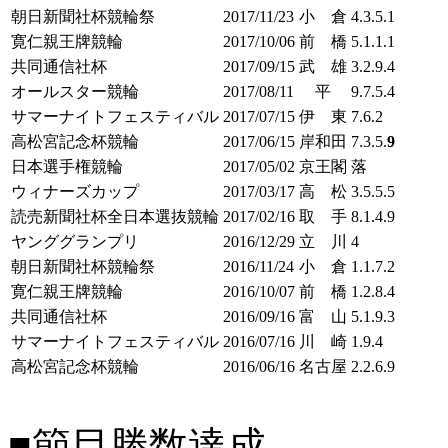
朝日新聞社杯競輪祭
2017/11/23
小 倉
4.3.5.1
寛仁親王牌競輪
2017/10/06
前 橋
5.1.1.1
共同通信社杯
2017/09/15
武 雄
3.2.9.4
オールスター競輪
2017/08/11
平
9.7.5.4
サマーナイトフェスティバル
2017/07/15
伊 東
7.6.2
高松宮記念杯競輪
2017/06/15
岸和田
7.3.5.
9
日本選手権競輪
2017/05/02
京王閣
落
ウィナーズカップ
2017/03/17
高 松
3.5.5.5
読売新聞社杯全日本選抜競輪
2017/02/16
取 手
8.1.4.9
ヤンググランプリ
2016/12/29
立 川
4
朝日新聞社杯競輪祭
2016/11/24
小 倉
1.1.7.2
寛仁親王牌競輪
2016/10/07
前 橋
1.2.8.4
共同通信社杯
2016/09/16
富 山
5.1.9.3
サマーナイトフェスティバル
2016/07/16
川 崎
1.9.4
高松宮記念杯競輪
2016/06/16
名古屋
2.2.6.9
■節目勝数達成