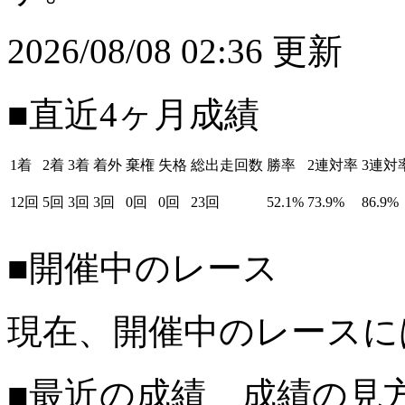
2026/08/08 02:36 更新
■直近4ヶ月成績
1着
2着
3着
着外
棄権
失格
総出走回数
勝率
2連対率
3連対
12回
5回
3回
3回
0回
0回
23回
52.1%
73.9%
86.9%
■開催中のレース
現在、開催中のレースに
■最近の成績 成績の見