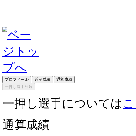
プロフィール
近況成績
通算成績
一押し選手登録
一押し選手については
こ
通算成績