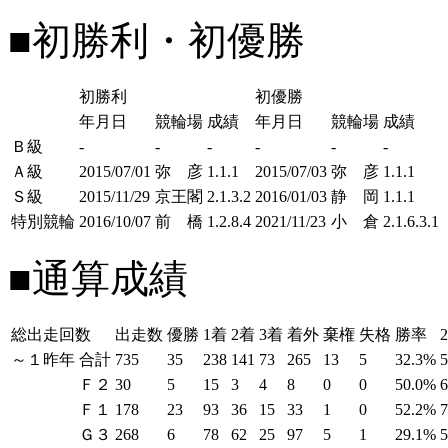
■初勝利・初優勝
初勝利
初優勝
年月日
競輪場
成績
年月日
競輪場
成績
Ｂ級
-
-
-
-
-
-
Ａ級
2015/07/01
弥 彦
1.1.1
2015/07/03
弥 彦
1.1.1
Ｓ級
2015/11/29
京王閣
2.1.3.2
2016/01/03
静 岡
1.1.1
特別競輪
2016/10/07
前 橋
1.2.8.4
2021/11/23
小 倉
2.1.6.3.1
■通算成績
総出走回数
出走数
優勝
1着
2着
3着
着外
棄権
失格
勝率
～１昨年
合計
735
35
238
141
73
265
13
5
32.3%
Ｆ２
30
5
15
3
4
8
0
0
50.0%
Ｆ１
178
23
93
36
15
33
1
0
52.2%
Ｇ３
268
6
78
62
25
97
5
1
29.1%