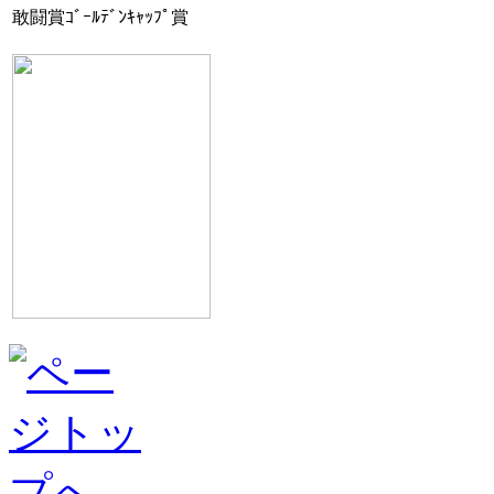
敢闘賞ｺﾞｰﾙﾃﾞﾝｷｬｯﾌﾟ賞