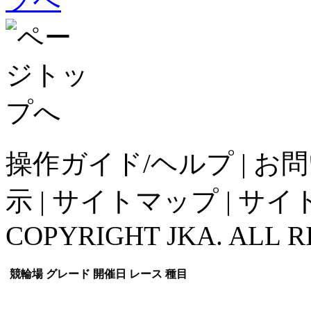
操作ガイド/ヘルプ
|
お問
示
|
サイトマップ
|
サイ
COPYRIGHT JKA. ALL R
競輪場
グレード
開催日
レース
種目