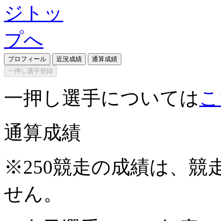
プロフィール
近況成績
通算成績
一押し選手登録
一押し選手については
こ
通算成績
※250競走の成績は、
せん。