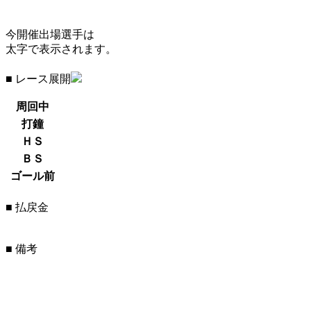
今開催出場選手は
太字で表示されます。
■ レース展開
周回中
打鐘
ＨＳ
ＢＳ
ゴール前
■ 払戻金
■ 備考