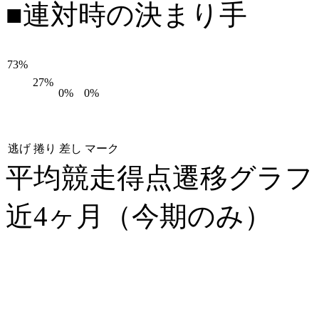
■連対時の決まり手
73%
27%
0%
0%
逃げ
捲り
差し
マーク
平均競走得点遷移グラ
近4ヶ月（今期のみ）