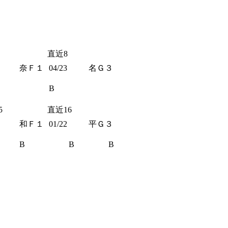
直近8
奈Ｆ１
04/23
名Ｇ３
B
5
直近16
和Ｆ１
01/22
平Ｇ３
B
B
B