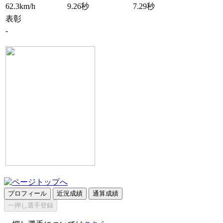
62.3km/h
9.26秒
7.29秒
表彰
-
プロフィール
近況成績
通算成績
一押し選手登録