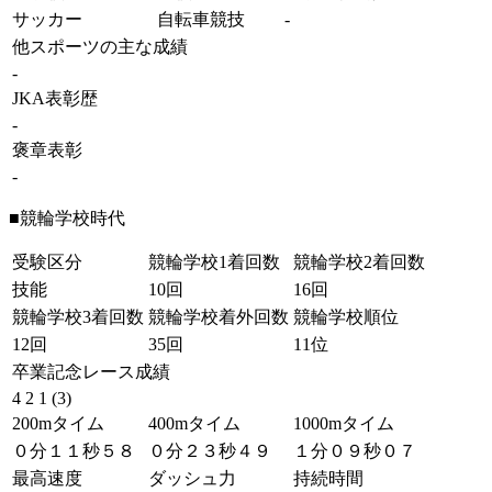
サッカー
自転車競技
-
他スポーツの主な成績
-
JKA表彰歴
-
褒章表彰
-
■競輪学校時代
受験区分
競輪学校1着回数
競輪学校2着回数
技能
10回
16回
競輪学校3着回数
競輪学校着外回数
競輪学校順位
12回
35回
11位
卒業記念レース成績
4 2 1 (3)
200mタイム
400mタイム
1000mタイム
０分１１秒５８
０分２３秒４９
１分０９秒０７
最高速度
ダッシュ力
持続時間