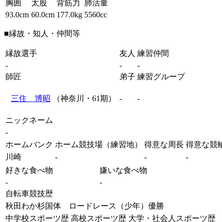
胸囲
太股
背筋力
肺活量
93.0cm
60.0cm
177.0kg
5560cc
■縁故・知人・仲間等
縁故選手
友人
練習仲間
-
-
-
師匠
弟子
練習グループ
三住 博昭
（神奈川・61期）
-
-
ニックネーム
-
ホームバンク
ホーム競技場（練習地）
得意な周長
得意な競
川崎
-
-
-
好きな食べ物
嫌いな食べ物
-
-
自転車競技歴
秋田わか杉国体 ロードレース（少年）優勝
中学校スポーツ歴
高校スポーツ歴
大学・社会人スポーツ歴