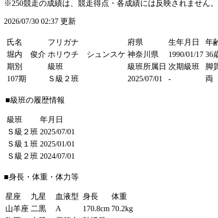
※250競走の成績は、競走得点・各成績には反映されません。
2026/07/30 02:37 更新
氏名
フリガナ
府県
生年月日
年
堀内 俊介
ホリウチ シュンスケ
神奈川県
1990/01/17
36
期別
級班
級班所属日
次期級班
脚
107期
Ｓ級２班
2025/07/01
-
両
■級班の履歴情報
級班
年月日
Ｓ級２班
2025/07/01
Ｓ級１班
2025/01/01
Ｓ級２班
2024/07/01
■身長・体重・体力等
星座
九星
血液型
身長
体重
山羊座
二黒
A
170.8cm
70.2kg