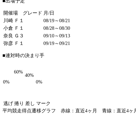
■出場予定
開催場 グレード
月/日
川崎 Ｆ１
08/19～08/21
小倉 Ｆ１
08/28～08/30
奈良 Ｇ３
09/10～09/13
弥彦 Ｆ１
09/19～09/21
■連対時の決まり手
60%
40%
0%
0%
逃げ
捲り
差し
マーク
平均競走得点遷移グラフ
赤線：直近4ヶ月
青線：直近4ヶ