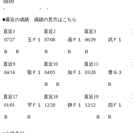
08/09
-
-
-
■最近の成績 成績の見方は
こちら
直近1
直近2
直近3
07/27
玉Ｆ１
07/08
函Ｆ１
06/29
武Ｆ１
B
B
B
B
B
直近9
直近10
直近11
04/14
取Ｆ１
04/05
知Ｆ１
03/28
豊Ｇ３
B
B
B
直近17
直近18
直近19
01/01
宇Ｆ１
12/20
静Ｆ１
12/12
四Ｆ１
B
B
B
B