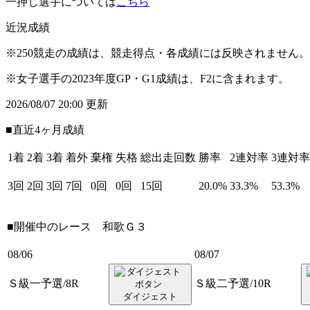
一押し選手については
こちら
近況成績
※250競走の成績は、競走得点・各成績には反映されません。
※女子選手の2023年度GP・G1成績は、F2に含まれます。
2026/08/07 20:00 更新
■直近4ヶ月成績
1着
2着
3着
着外
棄権
失格
総出走回数
勝率
2連対率
3連対率
3回
2回
3回
7回
0回
0回
15回
20.0%
33.3%
53.3%
■開催中のレース
和歌Ｇ３
08/06
08/07
Ｓ級一予選/8R
Ｓ級二予選/10R
ダイジェスト