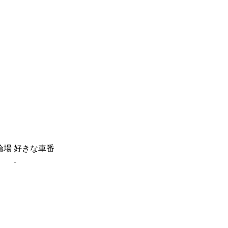
輪場
好きな車番
-