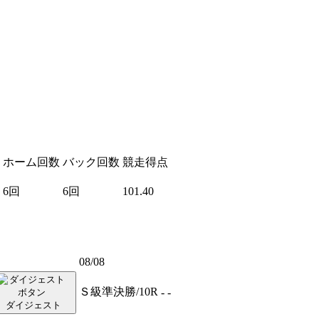
ホーム回数
バック回数
競走得点
6回
6回
101.40
08/08
Ｓ級準決勝/10R
-
-
ダイジェスト