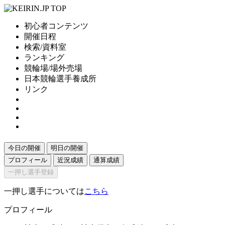
初心者コンテンツ
開催日程
検索/資料室
ランキング
競輪場/場外売場
日本競輪選手養成所
リンク
今日の開催
明日の開催
プロフィール
近況成績
通算成績
一押し選手登録
一押し選手については
こちら
プロフィール