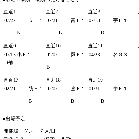
直近1
直近2
直近3
07/27
立Ｆ１
07/21
富Ｆ１
07/13
宇Ｆ１
B
B
B
直近9
直近10
直近11
05/13
小Ｆ１
05/07
熊Ｆ１
04/23
名Ｇ３
3補
B
直近17
直近18
直近19
02/21
防Ｆ１
02/07
倉Ｆ１
01/31
宇Ｆ１
B
B
B
■出場予定
開催場 グレード
月/日
青森 Ｇ３
09/03～09/06