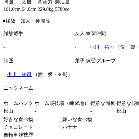
胸囲
太股
背筋力
肺活量
101.0cm
64.0cm
229.0kg
5780cc
■縁故・知人・仲間等
縁故選手
友人
練習仲間
-
-
小川 祐司
（愛 媛・
師匠
弟子
練習グループ
小川 祐司
（愛 媛・96期）
-
-
ニックネーム
-
ホームバンク
ホーム競技場（練習地）
得意な周長
得意な競
松山
-
-
松山
好きな食べ物
嫌いな食べ物
チョコレート
バナナ
自転車競技歴