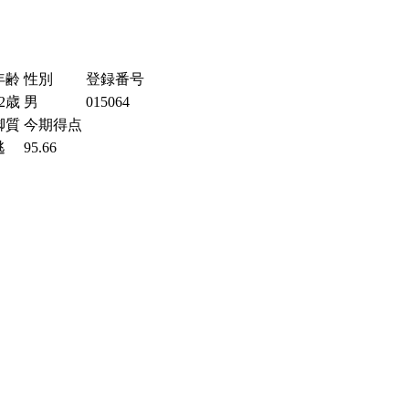
年齢
性別
登録番号
32歳
男
015064
脚質
今期得点
逃
95.66