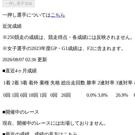
一押し選手登録
一押し選手については
こちら
近況成績
※250競走の成績は、競走得点・各成績には反映されません。
※女子選手の2023年度GP・G1成績は、F2に含まれます。
2026/08/07 02:36 更新
■直近4ヶ月成績
1着
2着
3着
着外
棄権
失格
総出走回数
勝率
2連対率
3連対率
0回
1回
6回
18回
1回
0回
26回
0.0%
3.8%
26.9%
■開催中のレース
現在、開催中のレースには出場しておりません。
■最近の成績 成績の見方は
こちら