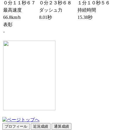
０分１１秒６７
０分２３秒６８
１分１０秒５６
最高速度
ダッシュ力
持続時間
66.8km/h
8.01秒
15.38秒
表彰
-
プロフィール
近況成績
通算成績