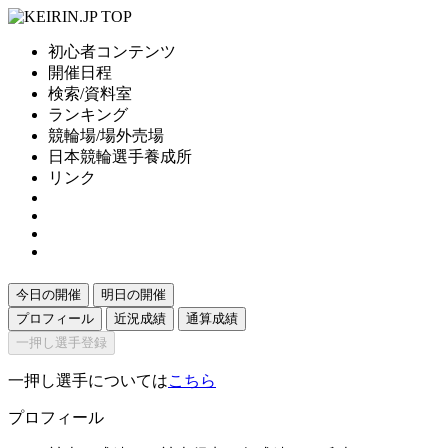
初心者コンテンツ
開催日程
検索/資料室
ランキング
競輪場/場外売場
日本競輪選手養成所
リンク
今日の開催
明日の開催
プロフィール
近況成績
通算成績
一押し選手登録
一押し選手については
こちら
プロフィール