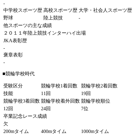
-
中学校スポーツ歴
高校スポーツ歴
大学・社会人スポーツ歴
野球
陸上競技
-
他スポーツの主な成績
２０１１年陸上競技インターハイ出場
JKA表彰歴
-
褒章表彰
-
■競輪学校時代
受験区分
競輪学校1着回数
競輪学校2着回数
技能
11回
19回
競輪学校3着回数
競輪学校着外回数
競輪学校順位
12回
24回
7位
卒業記念レース成績
欠
200mタイム
400mタイム
1000mタイム