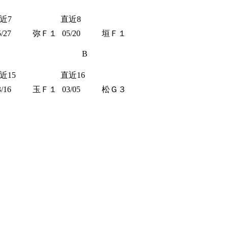
近7
直近8
5/27
弥Ｆ１
05/20
垣Ｆ１
B
近15
直近16
3/16
玉Ｆ１
03/05
松Ｇ３