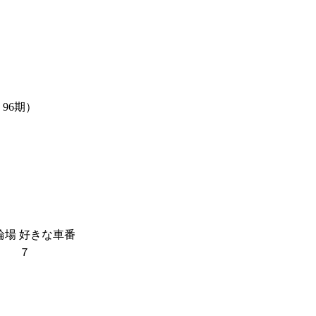
96期）
輪場
好きな車番
７