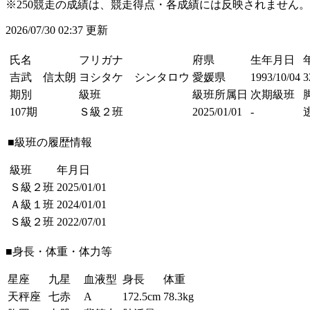
※250競走の成績は、競走得点・各成績には反映されません。
2026/07/30 02:37 更新
氏名
フリガナ
府県
生年月日
吉武 信太朗
ヨシタケ シンタロウ
愛媛県
1993/10/04
期別
級班
級班所属日
次期級班
107期
Ｓ級２班
2025/01/01
-
■級班の履歴情報
級班
年月日
Ｓ級２班
2025/01/01
Ａ級１班
2024/01/01
Ｓ級２班
2022/07/01
■身長・体重・体力等
星座
九星
血液型
身長
体重
天秤座
七赤
A
172.5cm
78.3kg