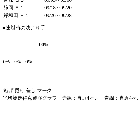
静岡 Ｆ１
09/18～09/20
岸和田 Ｆ１
09/26～09/28
■連対時の決まり手
100%
0%
0%
0%
逃げ
捲り
差し
マーク
平均競走得点遷移グラフ
赤線：直近4ヶ月
青線：直近4ヶ