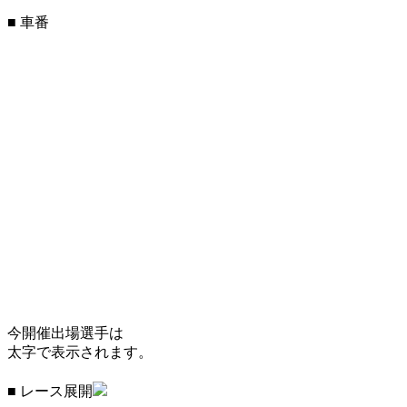
■ 車番
今開催出場選手は
太字で表示されます。
■ レース展開