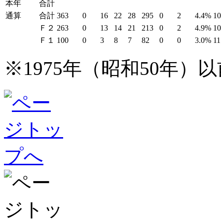
本年
合計
通算
合計
363
0
16
22
28
295
0
2
4.4%
1
Ｆ２
263
0
13
14
21
213
0
2
4.9%
1
Ｆ１
100
0
3
8
7
82
0
0
3.0%
11
※1975年（昭和50年