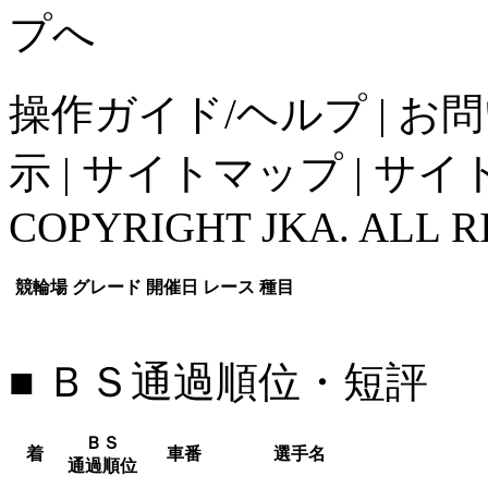
操作ガイド/ヘルプ
|
お問
示
|
サイトマップ
|
サイ
COPYRIGHT JKA. ALL R
競輪場
グレード
開催日
レース
種目
■ ＢＳ通過順位・短評
ＢＳ
着
車番
選手名
通過順位