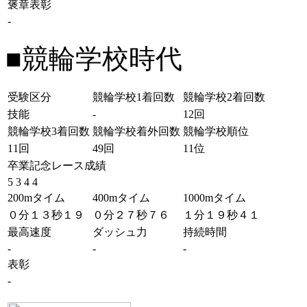
褒章表彰
-
■競輪学校時代
受験区分
競輪学校1着回数
競輪学校2着回数
技能
-
12回
競輪学校3着回数
競輪学校着外回数
競輪学校順位
11回
49回
11位
卒業記念レース成績
5 3 4 4
200mタイム
400mタイム
1000mタイム
０分１３秒１９
０分２７秒７６
１分１９秒４１
最高速度
ダッシュ力
持続時間
-
-
-
表彰
-