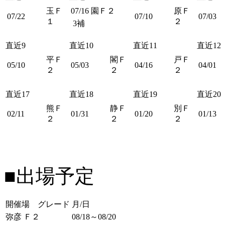
玉Ｆ
07/16
園Ｆ２
原Ｆ
07/22
07/10
07/03
１
２
3補
直近9
直近10
直近11
直近12
平Ｆ
閣Ｆ
戸Ｆ
05/10
05/03
04/16
04/01
２
２
２
直近17
直近18
直近19
直近20
熊Ｆ
静Ｆ
別Ｆ
02/11
01/31
01/20
01/13
２
２
２
■出場予定
開催場 グレード
月/日
弥彦 Ｆ２
08/18～08/20