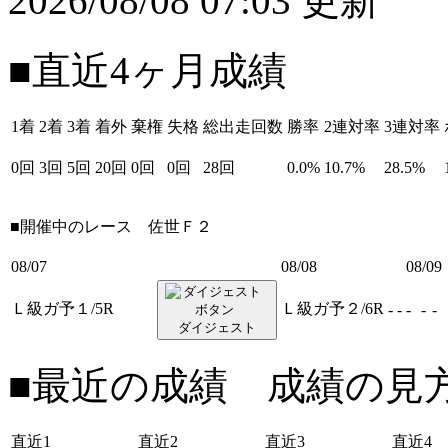
2026/08/08 07:03 更新
■直近4ヶ月成績
1着
2着
3着
着外
棄権
失格
総出走回数
勝率
2連対率
3連対率
0回
3回
5回
20回
0回
0回
28回
0.0%
10.7%
28.5%
■開催中のレース
佐世Ｆ２
08/07
08/08
08/09
Ｌ級ガ予１/5R
Ｌ級ガ予２/6R
-
-
-
-
-
ダイジェスト
■最近の成績 成績の見
直近1
直近2
直近3
直近4