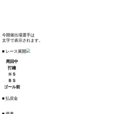
今開催出場選手は
太字で表示されます。
■ レース展開
周回中
打鐘
ＨＳ
ＢＳ
ゴール前
■ 払戻金
■ 備考