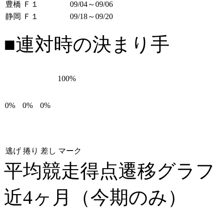
豊橋 Ｆ１
09/04～09/06
静岡 Ｆ１
09/18～09/20
■連対時の決まり手
100%
0%
0%
0%
逃げ
捲り
差し
マーク
平均競走得点遷移グラ
近4ヶ月（今期のみ）