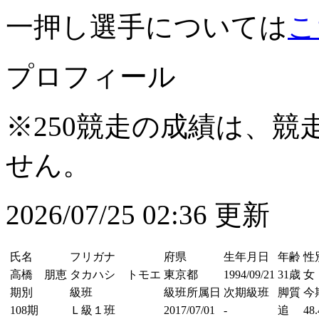
一押し選手については
こ
プロフィール
※250競走の成績は、
せん。
2026/07/25 02:36 更新
氏名
フリガナ
府県
生年月日
年齢
性
高橋 朋恵
タカハシ トモエ
東京都
1994/09/21
31歳
女
期別
級班
級班所属日
次期級班
脚質
今
108期
Ｌ級１班
2017/07/01
-
追
48.