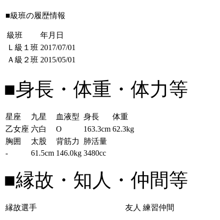
■級班の履歴情報
級班
年月日
Ｌ級１班
2017/07/01
Ａ級２班
2015/05/01
■身長・体重・体力等
星座
九星
血液型
身長
体重
乙女座
六白
O
163.3cm
62.3kg
胸囲
太股
背筋力
肺活量
-
61.5cm
146.0kg
3480cc
■縁故・知人・仲間等
縁故選手
友人
練習仲間
-
-
-