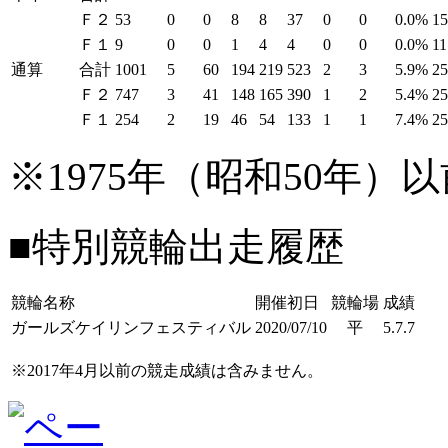
Ｆ２
53
0
0
8
8
37
0
0
0.0%
1
Ｆ１
9
0
0
1
4
4
0
0
0.0%
11
通算
合計
1001
5
60
194
219
523
2
3
5.9%
2
Ｆ２
747
3
41
148
165
390
1
2
5.4%
2
Ｆ１
254
2
19
46
54
133
1
1
7.4%
2
※1975年（昭和50年
■特別競輪出走履歴
競輪名称
開催初日
競輪場
成績
ガールズケイリンフェスティバル
2020/07/10
平
5.7.7
※2017年4月以前の競走成績は含みません。