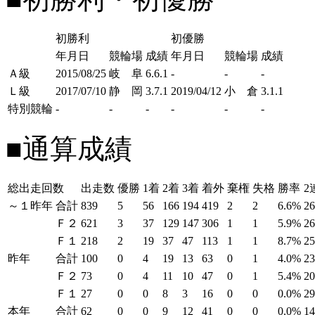
初勝利
初優勝
年月日
競輪場
成績
年月日
競輪場
成績
Ａ級
2015/08/25
岐 阜
6.6.1
-
-
-
Ｌ級
2017/07/10
静 岡
3.7.1
2019/04/12
小 倉
3.1.1
特別競輪
-
-
-
-
-
-
■通算成績
総出走回数
出走数
優勝
1着
2着
3着
着外
棄権
失格
勝率
2
～１昨年
合計
839
5
56
166
194
419
2
2
6.6%
2
Ｆ２
621
3
37
129
147
306
1
1
5.9%
2
Ｆ１
218
2
19
37
47
113
1
1
8.7%
2
昨年
合計
100
0
4
19
13
63
0
1
4.0%
2
Ｆ２
73
0
4
11
10
47
0
1
5.4%
2
Ｆ１
27
0
0
8
3
16
0
0
0.0%
2
本年
合計
62
0
0
9
12
41
0
0
0.0%
1