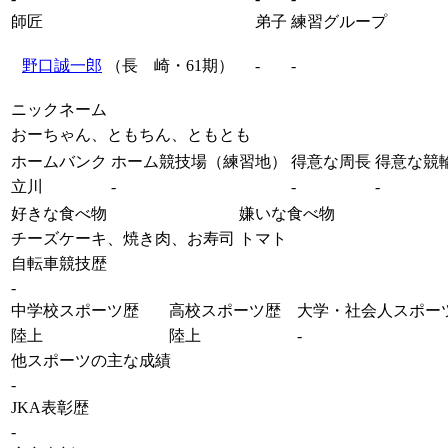
師匠
弟子
練習グループ
野口誠一郎
（長 崎・61期）
-
-
ニックネーム
おーちゃん、ともちん、ともとも
ホームバンク
ホーム競技場（練習地）
得意な周長
得意な競
立川
-
-
-
好きな食べ物
嫌いな食べ物
チーズケーキ、焼き肉、お寿司
トマト
自転車競技歴
-
中学校スポーツ歴
高校スポーツ歴
大学・社会人スポー
陸上
陸上
-
他スポーツの主な成績
-
JKA表彰歴
-