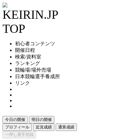
初心者コンテンツ
開催日程
検索/資料室
ランキング
競輪場/場外売場
日本競輪選手養成所
リンク
今日の開催
明日の開催
プロフィール
近況成績
通算成績
一押し選手登録