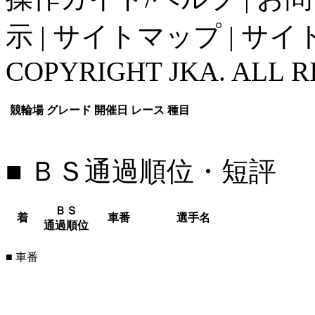
示
|
サイトマップ
|
サイ
COPYRIGHT JKA. ALL R
競輪場
グレード
開催日
レース
種目
■ ＢＳ通過順位・短評
ＢＳ
着
車番
選手名
通過順位
■ 車番