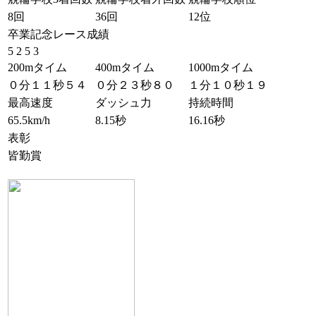
8回
36回
12位
卒業記念レース成績
5 2 5 3
200mタイム
400mタイム
1000mタイム
０分１１秒５４
０分２３秒８０
１分１０秒１９
最高速度
ダッシュ力
持続時間
65.5km/h
8.15秒
16.16秒
表彰
皆勤賞