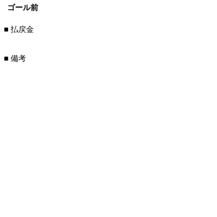
ゴール前
■ 払戻金
■ 備考