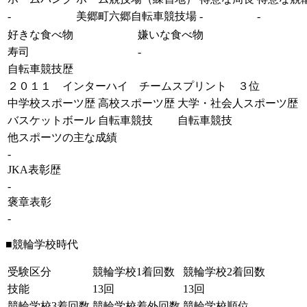
-
美郷町六郷自転車競技場
-
-
好きな食べ物
嫌いな食べ物
寿司
-
自転車競技歴
２０１１ インターハイ チームスプリント ３位
中学校スポーツ歴
高校スポーツ歴
大学・社会人スポーツ歴
バスケットボール
自転車競技
自転車競技
他スポーツの主な成績
-
JKA表彰歴
-
褒章表彰
-
■競輪学校時代
受験区分
競輪学校1着回数
競輪学校2着回数
技能
13回
13回
競輪学校3着回数
競輪学校着外回数
競輪学校順位