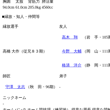
胸囲
太股
背筋力
肺活量
94.0cm
61.0cm
205.0kg
4560cc
■縁故・知人・仲間等
縁故選手
友人
高木 翔
（岩 手・105
高橋 大作（従兄８３期）
今野 大輔
（岡 山・111
格清 洋介
（静 岡・111
師匠
弟子
守澤 太志
（秋 田・96期）
-
ニックネーム
-
ホームバンク
ホーム競技場（練習地）
得意な周長
得意な競