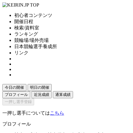
初心者コンテンツ
開催日程
検索/資料室
ランキング
競輪場/場外売場
日本競輪選手養成所
リンク
今日の開催
明日の開催
プロフィール
近況成績
通算成績
一押し選手登録
一押し選手については
こちら
プロフィール