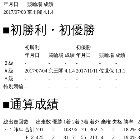
年月日
競輪場
成績
2017/07/03
京王閣
4.1.4
■初勝利・初優勝
初勝利
初優勝
年月日
競輪場
成績
年月日
競輪場
成績
Ｂ級
-
-
-
-
-
-
Ａ級
2017/07/04
京王閣
4.1.4
2017/11/11
佐世保
1.1.1
Ｓ級
-
-
-
-
-
-
特別競輪
-
-
-
-
-
-
■通算成績
総出走回数
出走数
優勝
1着
2着
3着
着外
棄権
失格
勝率
～１昨年
合計
591
2
108
96
79
302
5
2
18.2%
Ｆ２
425
2
81
71
55
213
4
2
19.0%