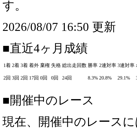
す。
2026/08/07 16:50 更新
■直近4ヶ月成績
1着
2着
3着
着外
棄権
失格
総出走回数
勝率
2連対率
3連対率
2回
3回
2回
17回
0回
0回
24回
8.3%
20.8%
29.1%
■開催中のレース
現在、開催中のレースに