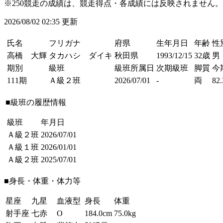
※250競走の成績は、競走得点・各成績には反映されません。
2026/08/02 02:35 更新
氏名
フリガナ
府県
生年月日
年齢
性
高橋 大輝
タカハシ ダイキ
秋田県
1993/12/15
32歳
男
期別
級班
級班所属日
次期級班
脚質
今
111期
Ａ級２班
2026/07/01
-
両
82.
■級班の履歴情報
級班
年月日
Ａ級２班
2026/07/01
Ａ級１班
2026/01/01
Ａ級２班
2025/07/01
■身長・体重・体力等
星座
九星
血液型
身長
体重
射手座
七赤
O
184.0cm
75.0kg