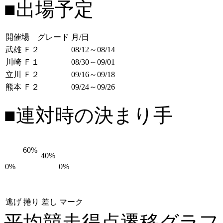
■出場予定
開催場 グレード
月/日
武雄 Ｆ２
08/12～08/14
川崎 Ｆ１
08/30～09/01
立川 Ｆ２
09/16～09/18
熊本 Ｆ２
09/24～09/26
■連対時の決まり手
60%
40%
0%
0%
逃げ
捲り
差し
マーク
平均競走得点遷移グラ