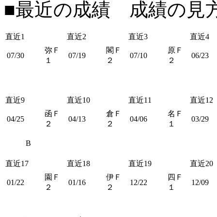
■最近の成績 成績の見
直近1
直近2
直近3
直近4
弥Ｆ
閣Ｆ
原Ｆ
07/30
07/19
07/10
06/23
１
２
２
直近9
直近10
直近11
直近12
函Ｆ
倉Ｆ
名Ｆ
04/25
04/13
04/06
03/29
２
２
１
B
直近17
直近18
直近19
直近20
園Ｆ
伊Ｆ
四Ｆ
01/22
01/16
12/22
12/09
２
２
１