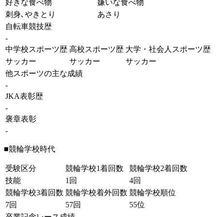
好きな食べ物
嫌いな食べ物
刺身､やきとり
あさり
自転車競技歴
-
中学校スポーツ歴
高校スポーツ歴
大学・社会人スポーツ歴
サッカー
サッカー
サッカー
他スポーツの主な成績
-
JKA表彰歴
-
褒章表彰
-
■競輪学校時代
受験区分
競輪学校1着回数
競輪学校2着回数
技能
1回
4回
競輪学校3着回数
競輪学校着外回数
競輪学校順位
7回
57回
55位
卒業記念レース成績