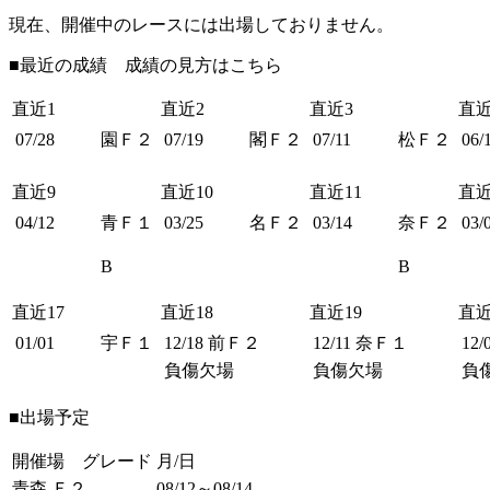
現在、開催中のレースには出場しておりません。
■最近の成績 成績の見方は
こちら
直近1
直近2
直近3
直近
07/28
園Ｆ２
07/19
閣Ｆ２
07/11
松Ｆ２
06/
直近9
直近10
直近11
直近
04/12
青Ｆ１
03/25
名Ｆ２
03/14
奈Ｆ２
03/
B
B
直近17
直近18
直近19
直近
01/01
宇Ｆ１
12/18
前Ｆ２
12/11
奈Ｆ１
12/
負傷欠場
負傷欠場
負
■出場予定
開催場 グレード
月/日
青森 Ｆ２
08/12～08/14