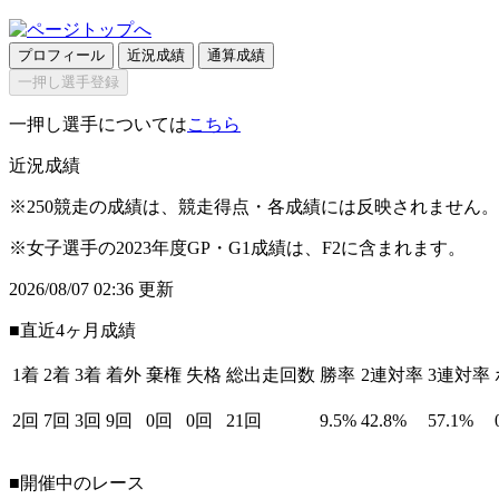
プロフィール
近況成績
通算成績
一押し選手登録
一押し選手については
こちら
近況成績
※250競走の成績は、競走得点・各成績には反映されません。
※女子選手の2023年度GP・G1成績は、F2に含まれます。
2026/08/07 02:36 更新
■直近4ヶ月成績
1着
2着
3着
着外
棄権
失格
総出走回数
勝率
2連対率
3連対率
2回
7回
3回
9回
0回
0回
21回
9.5%
42.8%
57.1%
■開催中のレース