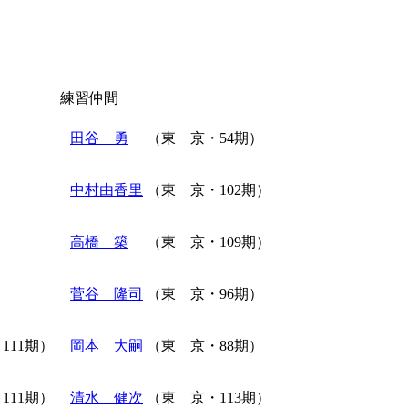
練習仲間
田谷 勇
（東 京・54期）
中村由香里
（東 京・102期）
高橋 築
（東 京・109期）
菅谷 隆司
（東 京・96期）
111期）
岡本 大嗣
（東 京・88期）
111期）
清水 健次
（東 京・113期）