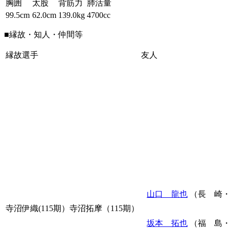
胸囲
太股
背筋力
肺活量
99.5cm
62.0cm
139.0kg
4700cc
■縁故・知人・仲間等
縁故選手
友人
山口 龍也
（長 崎・
寺沼伊織(115期）寺沼拓摩（115期）
坂本 拓也
（福 島・