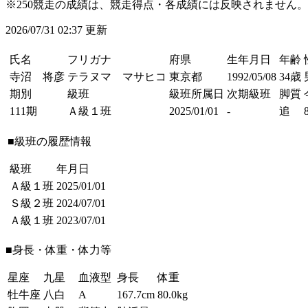
※250競走の成績は、競走得点・各成績には反映されません。
2026/07/31 02:37 更新
氏名
フリガナ
府県
生年月日
年齢
寺沼 将彦
テラヌマ マサヒコ
東京都
1992/05/08
34歳
期別
級班
級班所属日
次期級班
脚質
111期
Ａ級１班
2025/01/01
-
追
■級班の履歴情報
級班
年月日
Ａ級１班
2025/01/01
Ｓ級２班
2024/07/01
Ａ級１班
2023/07/01
■身長・体重・体力等
星座
九星
血液型
身長
体重
牡牛座
八白
A
167.7cm
80.0kg