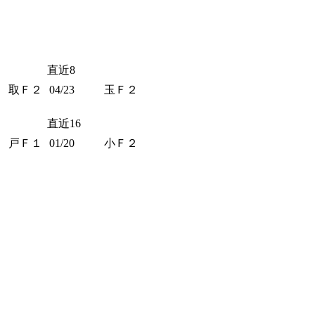
直近8
取Ｆ２
04/23
玉Ｆ２
直近16
戸Ｆ１
01/20
小Ｆ２