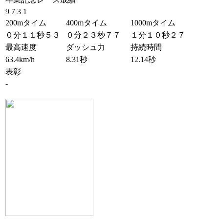
9 7 3 1
200mタイム
400mタイム
1000mタイム
０分１１秒５３
０分２３秒７７
１分１０秒２７
最高速度
ダッシュ力
持続時間
63.4km/h
8.31秒
12.14秒
表彰
-