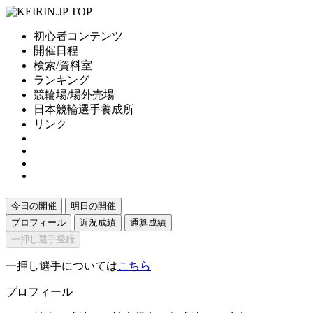
初心者コンテンツ
開催日程
検索/資料室
ランキング
競輪場/場外売場
日本競輪選手養成所
リンク
今日の開催
明日の開催
プロフィール
近況成績
通算成績
一押し選手登録
一押し選手については
こちら
プロフィール