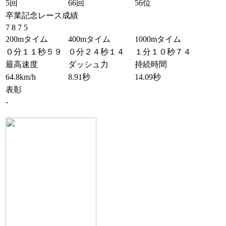
5回
66回
56位
卒業記念レース成績
7 8 7 5
200mタイム
400mタイム
1000mタイム
０分１１秒５９
０分２４秒１４
１分１０秒７４
最高速度
ダッシュ力
持続時間
64.8km/h
8.91秒
14.09秒
表彰
-