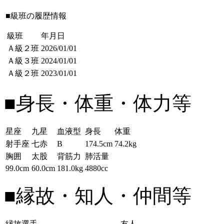
■級班の履歴情報
級班
年月日
Ａ級２班
2026/01/01
Ａ級３班
2024/01/01
Ａ級２班
2023/01/01
■身長・体重・体力等
星座
九星
血液型
身長
体重
射手座
七赤
B
174.5cm
74.2kg
胸囲
太股
背筋力
肺活量
99.0cm
60.0cm
181.0kg
4880cc
■縁故・知人・仲間等
縁故選手
友人