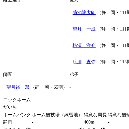
菊池竣太朗
（静 岡・111
望月 一成
（静 岡・111
-
格清 洋介
（静 岡・111
渡邉 直弥
（静 岡・113
師匠
弟子
望月裕一郎
（静 岡・65期）
-
ニックネーム
だいち
ホームバンク
ホーム競技場（練習地）
得意な周長
得意な競
静岡
-
400m
-