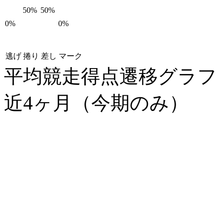
50%
50%
0%
0%
逃げ
捲り
差し
マーク
平均競走得点遷移グラ
近4ヶ月（今期のみ）