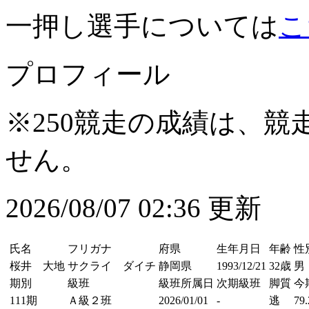
一押し選手については
こ
プロフィール
※250競走の成績は、
せん。
2026/08/07 02:36 更新
氏名
フリガナ
府県
生年月日
年齢
性
桜井 大地
サクライ ダイチ
静岡県
1993/12/21
32歳
男
期別
級班
級班所属日
次期級班
脚質
今
111期
Ａ級２班
2026/01/01
-
逃
79.