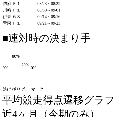
防府 Ｆ１
08/23～08/25
川崎 Ｆ１
08/30～09/01
伊東 Ｇ３
09/14～09/16
青森 Ｆ１
09/21～09/23
■連対時の決まり手
80%
20%
0%
0%
逃げ
捲り
差し
マーク
平均競走得点遷移グラ
近4ヶ月（今期のみ）