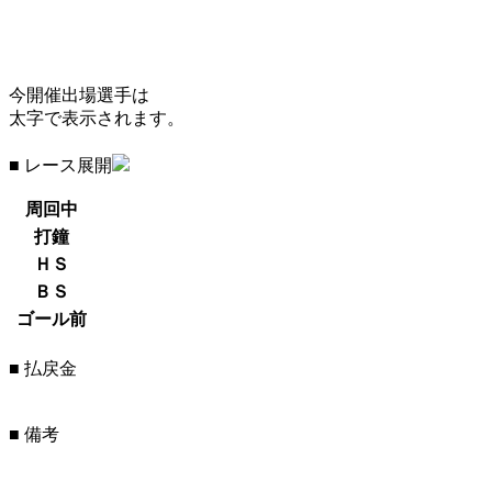
今開催出場選手は
太字で表示されます。
■ レース展開
周回中
打鐘
ＨＳ
ＢＳ
ゴール前
■ 払戻金
■ 備考