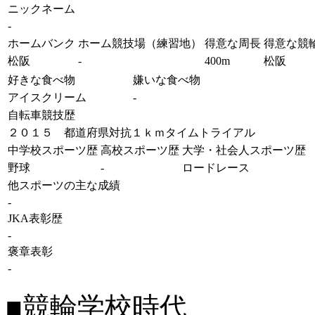
ニックネーム
-
ホームバンク
ホーム競技場（練習地）
得意な周長
得意な競
松阪
-
400m
松阪
好きな食べ物
嫌いな食べ物
アイスクリーム
-
自転車競技歴
２０１５ 都道府県対抗１ｋｍタイムトライアル
中学校スポーツ歴
高校スポーツ歴
大学・社会人スポーツ歴
野球
-
ロードレース
他スポーツの主な成績
-
JKA表彰歴
-
褒章表彰
-
■競輪学校時代