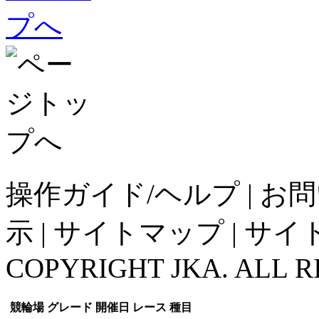
操作ガイド/ヘルプ
|
お問
示
|
サイトマップ
|
サイ
COPYRIGHT JKA. ALL R
競輪場
グレード
開催日
レース
種目