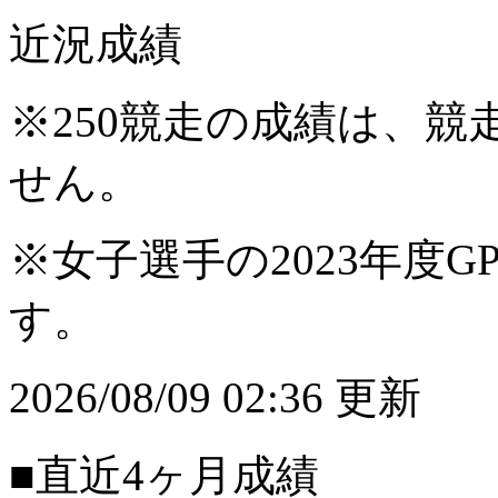
近況成績
※250競走の成績は、
せん。
※女子選手の2023年度G
す。
2026/08/09 02:36 更新
■直近4ヶ月成績