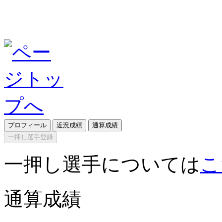
プロフィール
近況成績
通算成績
一押し選手登録
一押し選手については
こ
通算成績