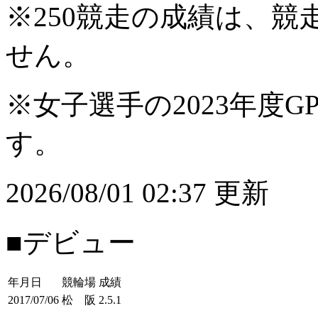
※250競走の成績は、
せん。
※女子選手の2023年度G
す。
2026/08/01 02:37 更新
■デビュー
年月日
競輪場
成績
2017/07/06
松 阪
2.5.1