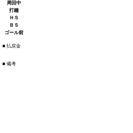
周回中
打鐘
ＨＳ
ＢＳ
ゴール前
■ 払戻金
■ 備考