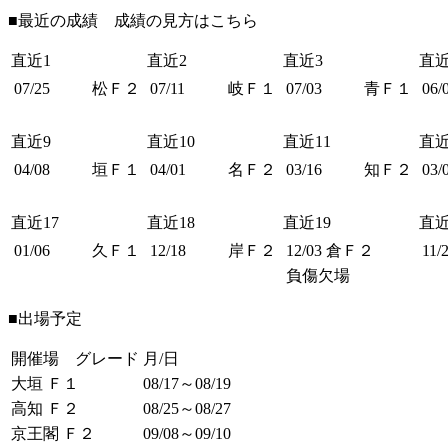
■最近の成績 成績の見方は
こちら
直近1
直近2
直近3
直近
07/25
松Ｆ２
07/11
岐Ｆ１
07/03
青Ｆ１
06/
直近9
直近10
直近11
直近
04/08
垣Ｆ１
04/01
名Ｆ２
03/16
知Ｆ２
03/
直近17
直近18
直近19
直近
01/06
久Ｆ１
12/18
岸Ｆ２
12/03
倉Ｆ２
11/
負傷欠場
■出場予定
開催場 グレード
月/日
大垣 Ｆ１
08/17～08/19
高知 Ｆ２
08/25～08/27
京王閣 Ｆ２
09/08～09/10