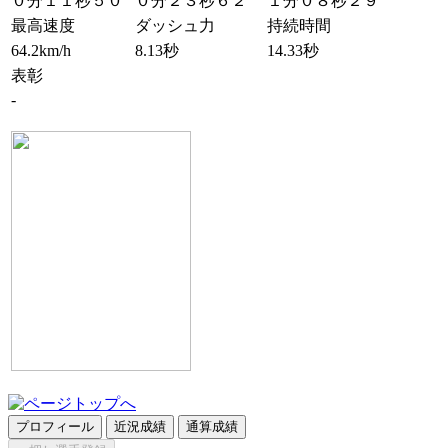
０分１１秒５０
０分２３秒６２
１分０８秒２９
最高速度
ダッシュ力
持続時間
64.2km/h
8.13秒
14.33秒
表彰
-
プロフィール
近況成績
通算成績