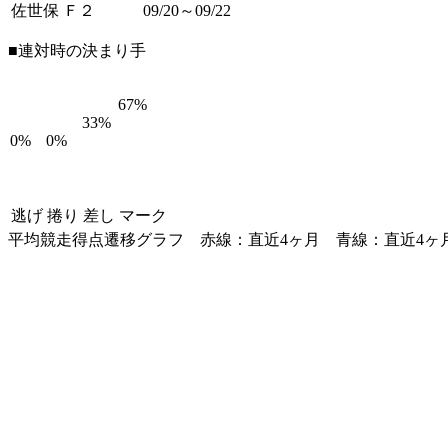
佐世保 Ｆ２
09/20～09/22
■連対時の決まり手
67%
33%
0%
0%
逃げ
捲り
差し
マーク
平均競走得点遷移グラフ
赤線：直近4ヶ月
青線：直近4ヶ