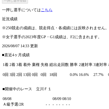
一押し選手登録
一押し選手については
こちら
近況成績
※250競走の成績は、競走得点・各成績には反映されません。
※女子選手の2023年度GP・G1成績は、F2に含まれます。
2026/08/07 14:33 更新
■直近4ヶ月成績
1着
2着
3着
着外
棄権
失格
総出走回数
勝率
2連対率
3連対率
0回
3回
2回
13回
0回
0回
18回
0.0%
16.6%
27.7%
■開催中のレース
立川Ｆ１
08/08
08/09
08/10
Ａ級予選/2R
-
-
-
-
-
-
-
-