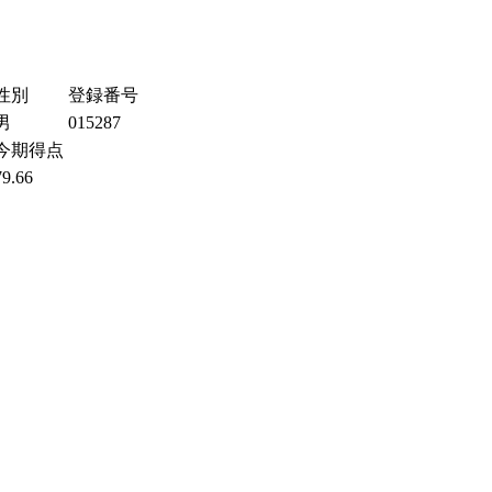
性別
登録番号
男
015287
今期得点
79.66