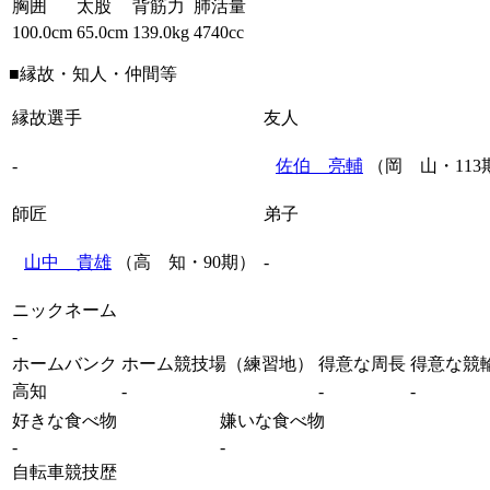
胸囲
太股
背筋力
肺活量
100.0cm
65.0cm
139.0kg
4740cc
■縁故・知人・仲間等
縁故選手
友人
-
佐伯 亮輔
（岡 山・113
師匠
弟子
山中 貴雄
（高 知・90期）
-
ニックネーム
-
ホームバンク
ホーム競技場（練習地）
得意な周長
得意な競
高知
-
-
-
好きな食べ物
嫌いな食べ物
-
-
自転車競技歴