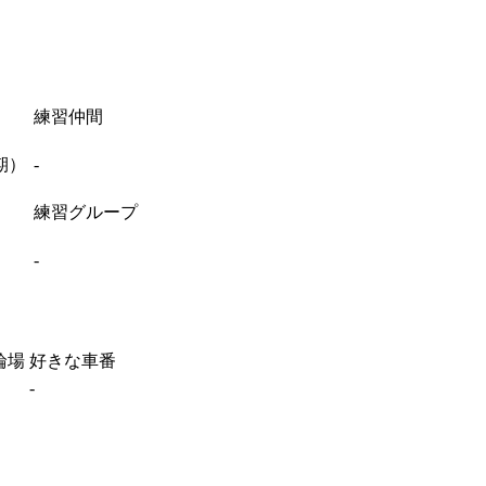
練習仲間
期）
-
練習グループ
-
輪場
好きな車番
-