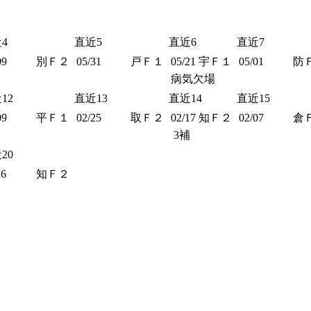
4
直近5
直近6
直近7
09
別Ｆ２
05/31
戸Ｆ１
05/21
宇Ｆ１
05/01
防
病気欠場
12
直近13
直近14
直近15
09
平Ｆ１
02/25
取Ｆ２
02/17
知Ｆ２
02/07
倉
3補
20
26
知Ｆ２