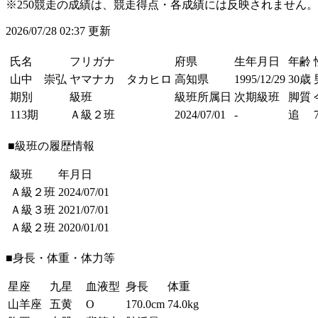
※250競走の成績は、競走得点・各成績には反映されません。
2026/07/28 02:37 更新
氏名
フリガナ
府県
生年月日
年齢
山中 崇弘
ヤマナカ タカヒロ
高知県
1995/12/29
30歳
期別
級班
級班所属日
次期級班
脚質
113期
Ａ級２班
2024/07/01
-
追
■級班の履歴情報
級班
年月日
Ａ級２班
2024/07/01
Ａ級３班
2021/07/01
Ａ級２班
2020/01/01
■身長・体重・体力等
星座
九星
血液型
身長
体重
山羊座
五黄
O
170.0cm
74.0kg