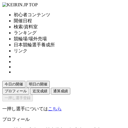
初心者コンテンツ
開催日程
検索/資料室
ランキング
競輪場/場外売場
日本競輪選手養成所
リンク
今日の開催
明日の開催
プロフィール
近況成績
通算成績
一押し選手登録
一押し選手については
こちら
プロフィール