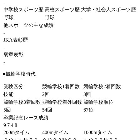
-
中学校スポーツ歴
高校スポーツ歴
大学・社会人スポーツ歴
野球
野球
-
他スポーツの主な成績
-
JKA表彰歴
-
褒章表彰
-
■競輪学校時代
受験区分
競輪学校1着回数
競輪学校2着回数
技能
2回
3回
競輪学校3着回数
競輪学校着外回数
競輪学校順位
5回
54回
67位
卒業記念レース成績
9 7 4 8
200mタイム
400mタイム
1000mタイム