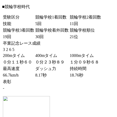
■競輪学校時代
受験区分
競輪学校1着回数
競輪学校2着回数
技能
5回
11回
競輪学校3着回数
競輪学校着外回数
競輪学校順位
19回
30回
21位
卒業記念レース成績
3 2 6 5
200mタイム
400mタイム
1000mタイム
０分１１秒６０
０分２３秒８９
１分０９秒６８
最高速度
ダッシュ力
持続時間
66.7km/h
8.17秒
18.76秒
表彰
-