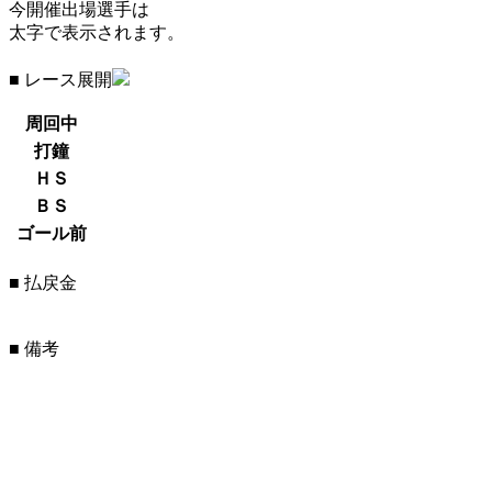
今開催出場選手は
太字で表示されます。
■ レース展開
周回中
打鐘
ＨＳ
ＢＳ
ゴール前
■ 払戻金
■ 備考