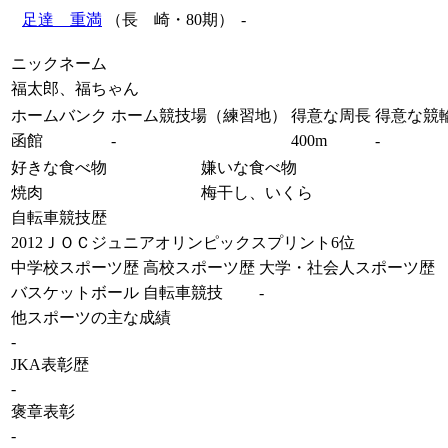
足達 重満
（長 崎・80期）
-
ニックネーム
福太郎、福ちゃん
ホームバンク
ホーム競技場（練習地）
得意な周長
得意な競
函館
-
400m
-
好きな食べ物
嫌いな食べ物
焼肉
梅干し、いくら
自転車競技歴
2012ＪＯＣジュニアオリンピックスプリント6位
中学校スポーツ歴
高校スポーツ歴
大学・社会人スポーツ歴
バスケットボール
自転車競技
-
他スポーツの主な成績
-
JKA表彰歴
-
褒章表彰
-