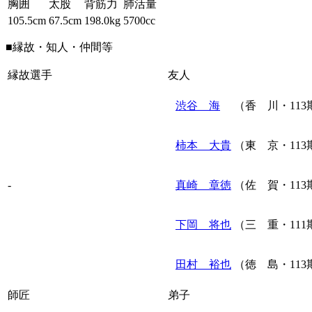
胸囲
太股
背筋力
肺活量
105.5cm
67.5cm
198.0kg
5700cc
■縁故・知人・仲間等
縁故選手
友人
渋谷 海
（香 川・113
柿本 大貴
（東 京・113
-
真崎 章徳
（佐 賀・113
下岡 将也
（三 重・111
田村 裕也
（徳 島・113
師匠
弟子