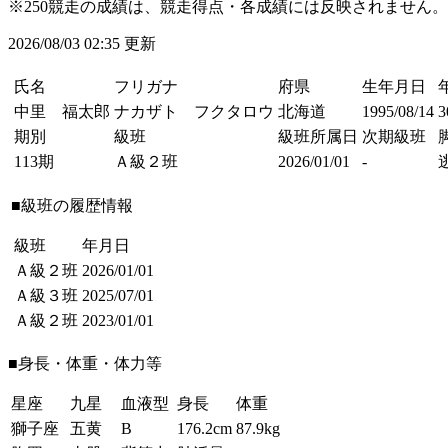
※250競走の成績は、競走得点・各成績には反映されません。
2026/08/03 02:35 更新
氏名
フリガナ
府県
生年月日
中里 福太郎
ナカザト フクタロウ
北海道
1995/08/14
期別
級班
級班所属日
次期級班
113期
Ａ級２班
2026/01/01
-
■級班の履歴情報
級班
年月日
Ａ級２班
2026/01/01
Ａ級３班
2025/07/01
Ａ級２班
2023/01/01
■身長・体重・体力等
星座
九星
血液型
身長
体重
獅子座
五黄
B
176.2cm
87.9kg