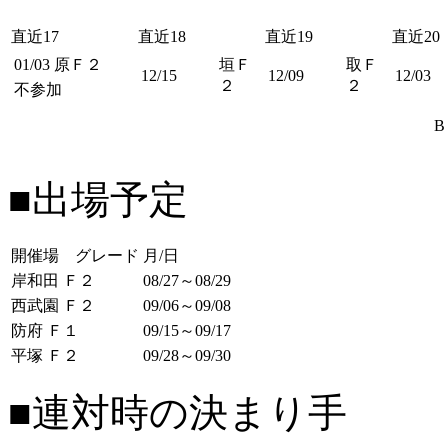
直近17
直近18
直近19
直近20
01/03
原Ｆ２
垣Ｆ
取Ｆ
12/15
12/09
12/03
２
２
不参加
B
■出場予定
開催場 グレード
月/日
岸和田 Ｆ２
08/27～08/29
西武園 Ｆ２
09/06～09/08
防府 Ｆ１
09/15～09/17
平塚 Ｆ２
09/28～09/30
■連対時の決まり手