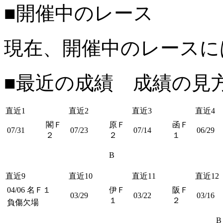
■開催中のレース
現在、開催中のレースに
■最近の成績 成績の見
直近1
直近2
直近3
直近4
閣Ｆ
原Ｆ
函Ｆ
07/31
07/23
07/14
06/29
２
２
１
B
直近9
直近10
直近11
直近12
04/06
名Ｆ１
伊Ｆ
阪Ｆ
03/29
03/22
03/16
１
２
負傷欠場
B