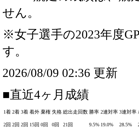
せん。
※女子選手の2023年度G
す。
2026/08/09 02:36 更新
■直近4ヶ月成績
1着
2着
3着
着外
棄権
失格
総出走回数
勝率
2連対率
3連対率
2回
2回
2回
15回
0回
0回
21回
9.5%
19.0%
28.5%