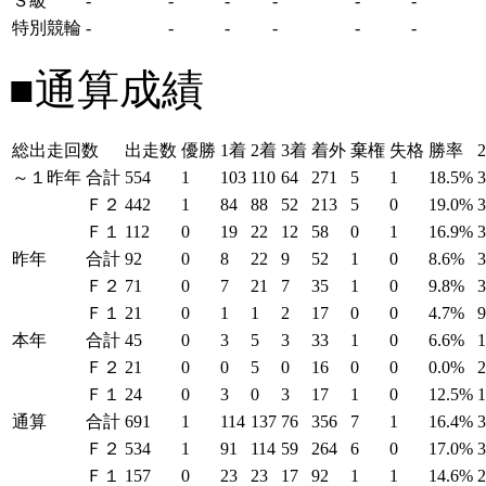
Ｓ級
-
-
-
-
-
-
特別競輪
-
-
-
-
-
-
■通算成績
総出走回数
出走数
優勝
1着
2着
3着
着外
棄権
失格
勝率
～１昨年
合計
554
1
103
110
64
271
5
1
18.5%
Ｆ２
442
1
84
88
52
213
5
0
19.0%
Ｆ１
112
0
19
22
12
58
0
1
16.9%
昨年
合計
92
0
8
22
9
52
1
0
8.6%
Ｆ２
71
0
7
21
7
35
1
0
9.8%
Ｆ１
21
0
1
1
2
17
0
0
4.7%
本年
合計
45
0
3
5
3
33
1
0
6.6%
Ｆ２
21
0
0
5
0
16
0
0
0.0%
Ｆ１
24
0
3
0
3
17
1
0
12.5%
通算
合計
691
1
114
137
76
356
7
1
16.4%
Ｆ２
534
1
91
114
59
264
6
0
17.0%
Ｆ１
157
0
23
23
17
92
1
1
14.6%