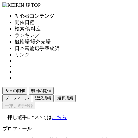
初心者コンテンツ
開催日程
検索/資料室
ランキング
競輪場/場外売場
日本競輪選手養成所
リンク
今日の開催
明日の開催
プロフィール
近況成績
通算成績
一押し選手登録
一押し選手については
こちら
プロフィール